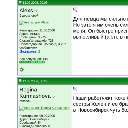
13.09.2006, 00:05
Alexs
В доску свой
Для немца мы сильно в
Но зато я им очень си
меня. Он быстро прис
Регистрация: 21.08.2006
Адрес: Астана
выносливый (а это в н
Сообщений: 3,275
Сказал(а) спасибо: 725
Поблагодарили 635 раз(а) в 282
сообщениях
Подарков:
2
Вес репутации:
144
13.09.2006, 00:27
Regina
Kurmashova
Наши работяжкт тоже 
Житель
сестры Хелен и ее бра
в Новосибирск чуть бо
Регистрация: 09.09.2006
Адрес: Новосибирск
Сообщений: 54
Сказал(а) спасибо: 0