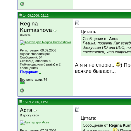
14.09.2006, 02:12
Regina
Kurmashova
Цитата:
Житель
Сообщение от
Аста
Регина, привет! Как всегд
дискуссия НО или ВЕО, по
Регистрация: 09.09.2006
согласятся, что совреме
Адрес: Новосибирск
Сообщений: 54
Сказал(а) спасибо: 0
А я и не спорю..
) Пр
Поблагодарили 6 раз(а) в 2
сообщениях
всякие бывают...
Подарков:
1
Вес репутации:
74
15.09.2006, 11:51
Аста
В доску свой
Цитата:
Сообщение от
Regina Kur
Регистрация: 07.07.2006
А я и не спорю..
) Прос