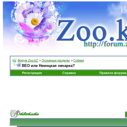
Форум Zoo.kZ
>
Основные разделы
>
Собаки
ВЕО или Немецкая овчарка?
Регистрация
Справка
Правила форума