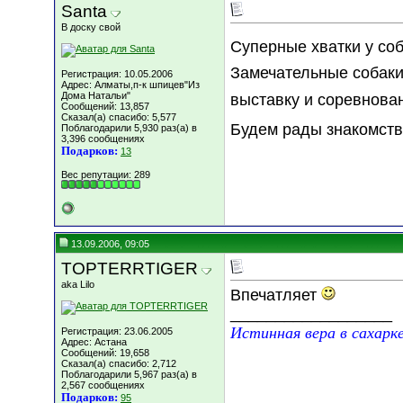
Santa
В доску свой
Суперные хватки у со
Замечательные собак
Регистрация: 10.05.2006
Адрес: Алматы,п-к шпицев"Из
Дома Натальи"
выставку и соревнован
Сообщений: 13,857
Сказал(а) спасибо: 5,577
Будем рады знакомств
Поблагодарили 5,930 раз(а) в
3,396 сообщениях
Подарков:
13
Вес репутации:
289
13.09.2006, 09:05
TOPTERRTIGER
aka Lilo
Впечатляет
__________________
Истинная вера в сахарк
Регистрация: 23.06.2005
Адрес: Астана
Сообщений: 19,658
Сказал(а) спасибо: 2,712
Поблагодарили 5,967 раз(а) в
2,567 сообщениях
Подарков:
95