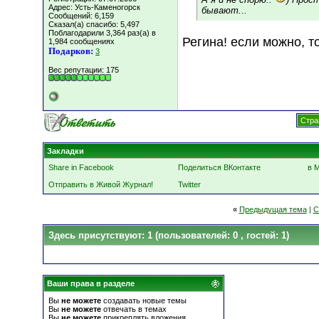
Адрес: Усть-Каменогорск
бывают...
Сообщений: 6,159
Сказал(а) спасибо: 5,497
Поблагодарили 3,364 раз(а) в
Регина! если можно, 
1,984 сообщениях
Подарков:
3
Вес репутации:
175
Стра
Закладки
Share in Facebook
Поделиться ВКонтакте
в 
Отправить в Живой Журнал!
Twitter
«
Предыдущая тема
|
С
Здесь присутствуют: 1
(пользователей: 0 , гостей: 1)
Ваши права в разделе
Вы
не можете
создавать новые темы
Вы
не можете
отвечать в темах
Вы
не можете
прикреплять вложения