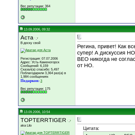
Вес репутации:
364
13.09.2006, 09:32
Аста
В доску свой
Регина, привет! Как вс
супер! А дискуссия Н
ВЕО никогда не согла
Регистрация: 07.07.2006
Адрес: Усть-Каменогорск
от НО.
Сообщений: 6,159
Сказал(а) спасибо: 5,497
Поблагодарили 3,364 раз(а) в
1,984 сообщениях
Подарков:
3
Вес репутации:
175
13.09.2006, 10:54
TOPTERRTIGER
aka Lilo
Цитата: