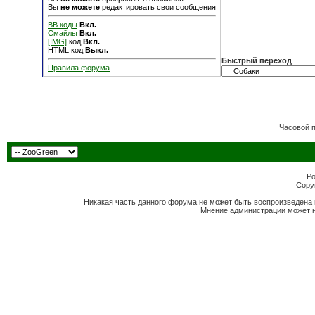
Вы
не можете
редактировать свои сообщения
BB коды
Вкл.
Смайлы
Вкл.
[IMG]
код
Вкл.
HTML код
Выкл.
Быстрый переход
Правила форума
Часовой 
Po
Copyr
Никакая часть данного форума не может быть воспроизведена 
Мнение администрации может н