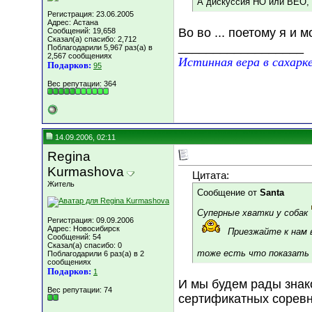
А дискуссия НО или ВЕО, 
Регистрация: 23.06.2005
Адрес: Астана
Во во ... поетому я и 
Сообщений: 19,658
Сказал(а) спасибо: 2,712
__________________
Поблагодарили 5,967 раз(а) в
2,567 сообщениях
Истинная вера в сахарк
Подарков:
95
Вес репутации:
364
14.09.2006, 02:11
Regina
Kurmashova
Цитата:
Житель
Сообщение от
Santa
Суперные хватки у собак
Регистрация: 09.09.2006
Адрес: Новосибирск
Приезжайте к нам 
Сообщений: 54
Сказал(а) спасибо: 0
тоже есть что показать
Поблагодарили 6 раз(а) в 2
сообщениях
Подарков:
1
И мы будем рады знак
Вес репутации:
74
сертификатных соревн