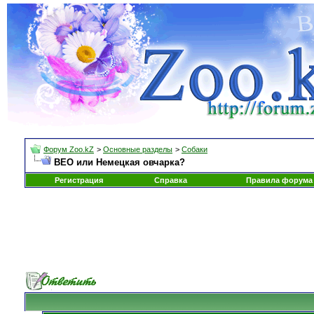
Форум Zoo.kZ
>
Основные разделы
>
Собаки
ВЕО или Немецкая овчарка?
Регистрация
Справка
Правила форума