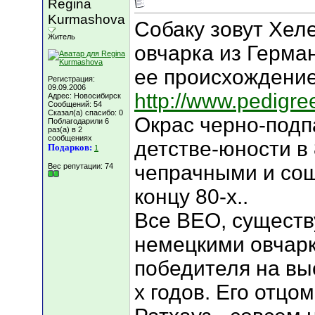
Regina
Kurmashova
Собаку зовут Хел
Житель
овчарка из Герма
ее происхождени
Регистрация:
09.09.2006
http://www.pedigre
Адрес: Новосибирск
Сообщений: 54
Сказал(а) спасибо: 0
Окрас черно-подп
Поблагодарили 6
раз(а) в 2
сообщениях
детстве-юности в
Подарков:
1
чепрачными и сошл
Вес репутации:
74
концу 80-х..
Все ВЕО, существ
немецкими овчарк
победителя на вы
х годов. Его отц