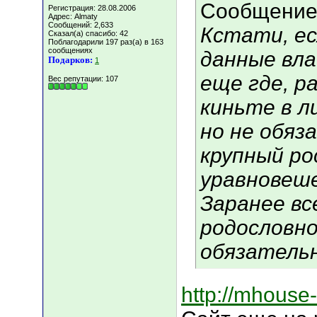
Сообщение
Регистрация: 28.08.2006
Адрес: Almaty
Сообщений: 2,633
Кстати, е
Сказал(а) спасибо: 42
Поблагодарили 197 раз(а) в 163
сообщениях
данные вла
Подарков:
1
еще где, р
Вес репутации:
107
киньте в л
но не обяз
крупный ро
уравновеше
Заранее вс
родословно
обязательн
http://mhouse