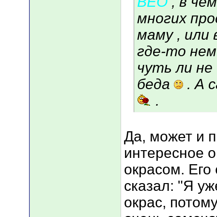
ВЕО
, в че
многих про
маму , или 
где-то нем
чуть ли не 
беда
. А 
.
Да, может и 
интересное о
окрасом. Его
сказал: "Я у
окрас, потому