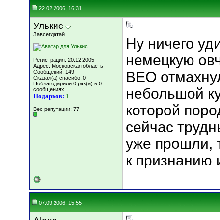
22.02.2006, 16:31
Улькис
Завсегдатай
Ну ничего уд
немецкую овч
Регистрация: 20.12.2005
Адрес: Московская область
Сообщений: 149
ВЕО отмахнул
Сказал(а) спасибо: 0
Поблагодарили 0 раз(а) в 0
небольшой ку
сообщениях
Подарков:
1
которой поро
Вес репутации:
77
сейчас трудн
уже прошли, 
к признанию 
07.09.2006, 15:55