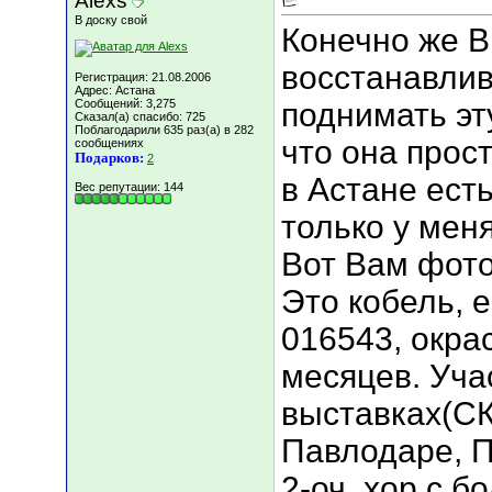
Alexs
В доску свой
Конечно же В
восстанавлив
Регистрация: 21.08.2006
Адрес: Астана
Сообщений: 3,275
поднимать эт
Сказал(а) спасибо: 725
Поблагодарили 635 раз(а) в 282
что она прос
сообщениях
Подарков:
2
в Астане ест
Вес репутации:
144
только у меня
Вот Вам фото
Это кобель, 
016543, окрас
месяцев. Уча
выставках(СК
Павлодаре, П
2-оч. хор с б