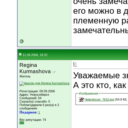
очень замеча
его можно в 
племенную ра
замечательн
11.09.2006, 19:32
Regina
Kurmashova
Уважаемые з
Житель
А это кто, ка
Регистрация: 09.09.2006
Изображения
Адрес: Новосибирск
Сообщений: 54
Helenforum_7610.jpg
(54.9 Кб,
Сказал(а) спасибо: 0
Поблагодарили 6 раз(а) в 2
сообщениях
Подарков:
1
Вес репутации:
74