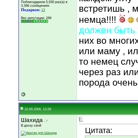
Поблагодарили 5,930 раз(а) в
встретишь , 
3,396 сообщениях
Подарков:
13
немца!!!!
Вес репутации:
289
должен быть
них во многи
или маму , ил
то немец случ
через раз ил
порода очен
10.09.2006, 13:28
Шахида
В доску свой
Цитата: