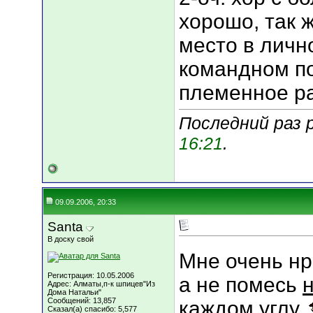
хорошо, так ж
место в лично
командном по
племенное ра
Последний раз р
16:21
.
09.09.2006, 20:33
Santa
В доску свой
Мне очень нр
Регистрация: 10.05.2006
а не помесь
Адрес: Алматы,п-к шпицев"Из
Дома Натальи"
Сообщений: 13,857
каждом углу
Сказал(а) спасибо: 5,577