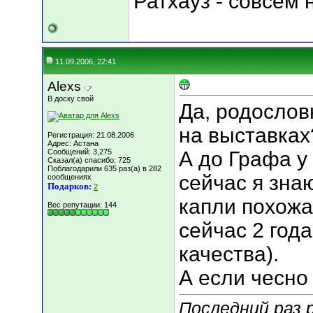
Ратхауз - совсем
11.09.2006, 22:41
Alexs
В доску свой
Да, родослов
на выставках
Регистрация: 21.08.2006
Адрес: Астана
Сообщений: 3,275
А до Графа у
Сказал(а) спасибо: 725
Поблагодарили 635 раз(а) в 282
сейчас я знаю
сообщениях
Подарков:
2
капли похожа
Вес репутации:
144
сейчас 2 год
качества).
А если чесно
Последний раз р