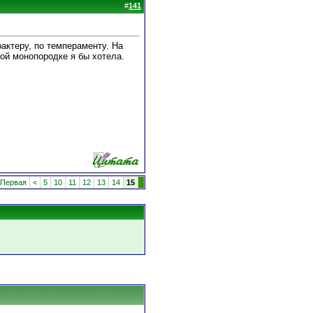
#
141
рактеру, по темпераменту. На
ой монопородке я бы хотела.
Первая
<
5
10
11
12
13
14
15