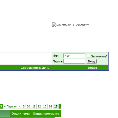
Имя
Запомнить?
Пароль
Сообщения за день
Поиск
15
«
Первая
<
5
10
11
12
13
14
15
Опции темы
Опции просмотра