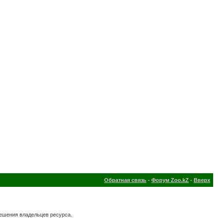
Обратная связь
-
Форум Zoo.kZ
-
Вверх
решения владельцев ресурса.