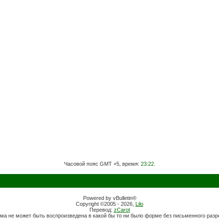
Часовой пояс GMT +5, время:
23:22
.
Powered by vBulletin®
Copyright ©2005 - 2026,
Lilo
Перевод:
zCarot
ма не может быть воспроизведена в какой бы то ни было форме без письменного раз