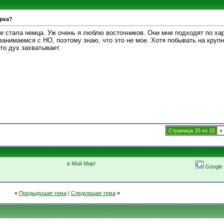
арка?
 не стала немца. Уж очень я люблю восточников. Они мне подходят по ха
анимаемся с НО, поэтому знаю, что это не мое. Хотя побывать на крупн
то дух захватывает.
Страница 15 из 15
«
в Мой Мир!
Google
«
Предыдущая тема
|
Следующая тема
»