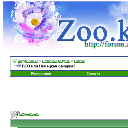
Форум Zoo.kZ
>
Основные разделы
>
Собаки
ВЕО или Немецкая овчарка?
Регистрация
Справка