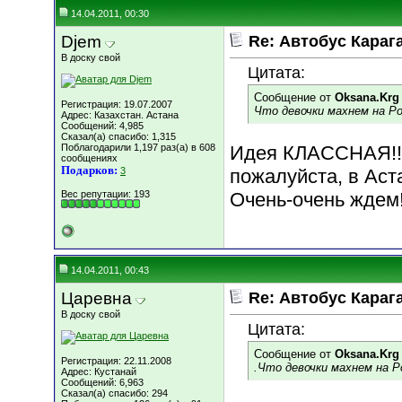
14.04.2011, 00:30
Djem
Re: Автобус Караг
В доску свой
Цитата:
Сообщение от
Oksana.Krg
Регистрация: 19.07.2007
Что девочки махнем на Ро
Адрес: Казахстан. Астана
Сообщений: 4,985
Сказал(а) спасибо: 1,315
Поблагодарили 1,197 раз(а) в 608
Идея КЛАССНАЯ!!!
сообщениях
Подарков:
3
пожалуйста, в Аст
Вес репутации:
193
Очень-очень ждем!!
14.04.2011, 00:43
Царевна
Re: Автобус Караг
В доску свой
Цитата:
Сообщение от
Oksana.Krg
Регистрация: 22.11.2008
.Что девочки махнем на Р
Адрес: Кустанай
Сообщений: 6,963
Сказал(а) спасибо: 294