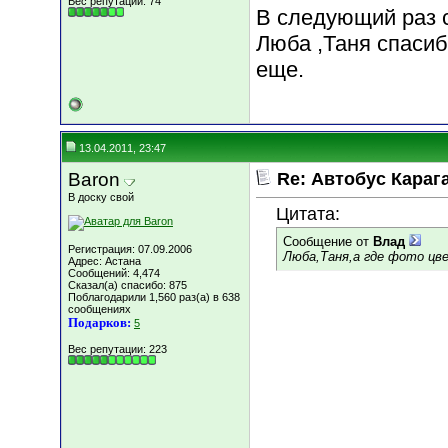
Вес репутации:
74
В следующий раз с
Люба ,Таня спасиб
еще.
13.04.2011, 23:47
Baron
Re: Автобус Караг
В доску свой
Цитата:
Сообщение от
Влад
Регистрация: 07.09.2006
Люба,Таня,а где фото цв
Адрес: Астана
Сообщений: 4,474
Сказал(а) спасибо: 875
Поблагодарили 1,560 раз(а) в 638
сообщениях
Подарков:
5
Вес репутации:
223