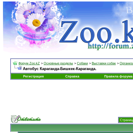
Форум Zoo.kZ
>
Основные разделы
>
Собаки
>
Выставки собак
>
Организа
Автобус Караганда-Бишкек-Караганда.
Регистрация
Справка
Правила форума
Страница