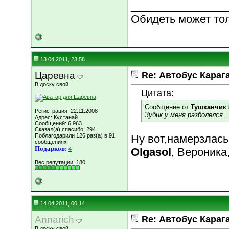
________________
Обидеть может то
13.04.2011, 23:58
Царевна
Re: Автобус Караг
В доску свой
Цитата:
Сообщение от
Тушканчик
Регистрация: 22.11.2008
Зубик у меня разболелся...
Адрес: Кустанай
Сообщений: 6,963
Сказал(а) спасибо: 294
Поблагодарили 126 раз(а) в 91
Ну вот,намерзлась
сообщениях
Подарков:
4
Olgasol
, Вероника
Вес репутации:
180
14.04.2011, 00:14
Annarich
Re: Автобус Караг
В доску свой