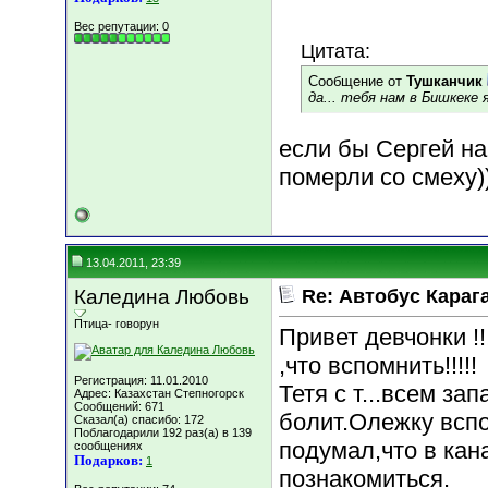
Вес репутации:
0
Цитата:
Сообщение от
Тушканчик
да... тебя нам в Бишкеке 
если бы Сергей на
померли со смеху)))
13.04.2011, 23:39
Каледина Любовь
Re: Автобус Караг
Птица- говорун
Привет девчонки !!
,что вспомнить!!!!!
Регистрация: 11.01.2010
Тетя с т...всем за
Адрес: Казахстан Степногорск
Сообщений: 671
болит.Олежку вспо
Сказал(а) спасибо: 172
Поблагодарили 192 раз(а) в 139
подумал,что в кан
сообщениях
Подарков:
1
познакомиться.