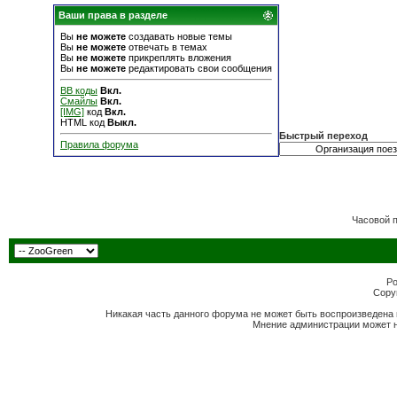
Ваши права в разделе
Вы
не можете
создавать новые темы
Вы
не можете
отвечать в темах
Вы
не можете
прикреплять вложения
Вы
не можете
редактировать свои сообщения
BB коды
Вкл.
Смайлы
Вкл.
[IMG]
код
Вкл.
HTML код
Выкл.
Быстрый переход
Правила форума
Часовой 
Po
Copyr
Никакая часть данного форума не может быть воспроизведена 
Мнение администрации может н