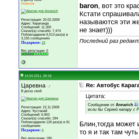
Новичок
baron
, вот это кра
Кстати спрашивала
Регистрация: 20.02.2009
называются эти же
Адрес: Караганда
Сообщений: 11,300
не знает)))
Сказал(а) спасибо: 7,474
Поблагодарили 6,513 раз(а) в
3,155 сообщениях
Последний раз редакти
Подарков:
15
Вес репутации:
0
14.04.2011, 00:16
Царевна
Re: Автобус Караг
В доску свой
Цитата:
Сообщение от
Annarich
Регистрация: 22.11.2008
если бы Сергей напару с Р
Адрес: Кустанай
Сообщений: 6,963
Сказал(а) спасибо: 294
Поблагодарили 126 раз(а) в 91
Блин,тогда может 
сообщениях
Подарков:
4
то я и так там чут
Вес репутации:
180