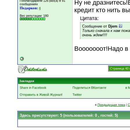
Поблагодарили 126 раз(а) в 91
Ну не дразнитесь!
сообщениях
Подарков:
4
кредит кто нить вы
Вес репутации:
180
Цитата:
Сообщение от
Djem
Только сначала к нам пожа
очень ждем!!!!
Вооооооот!Надо в 
Страница 40 
Закладки
Share in Facebook
Поделиться ВКонтакте
в 
Отправить в Живой Журнал!
Twitter
«
Предыдущая тема
|
С
Здесь присутствуют: 5
(пользователей: 0 , гостей: 5)