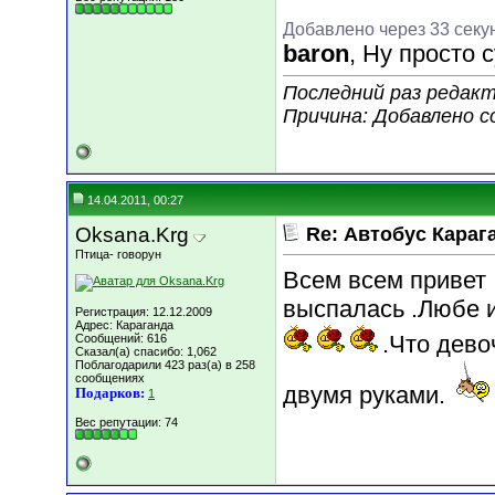
Добавлено через 33 секу
baron
, Ну просто 
Последний раз редакт
Причина: Добавлено 
14.04.2011, 00:27
Oksana.Krg
Re: Автобус Караг
Птица- говорун
Всем всем привет
выспалась .Любе 
Регистрация: 12.12.2009
Адрес: Караганда
.Что дево
Сообщений: 616
Сказал(а) спасибо: 1,062
Поблагодарили 423 раз(а) в 258
сообщениях
двумя руками.
Подарков:
1
Вес репутации:
74