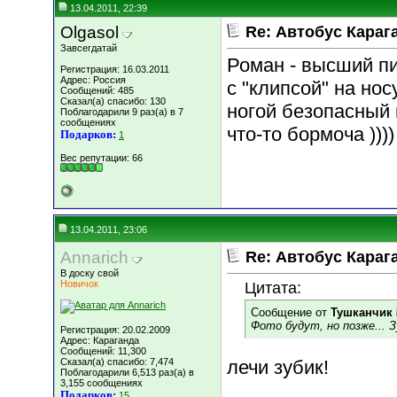
13.04.2011, 22:39
Olgasol
Re: Автобус Караг
Завсегдатай
Роман - высший п
Регистрация: 16.03.2011
Адрес: Россия
с "клипсой" на но
Сообщений: 485
Сказал(а) спасибо: 130
ногой безопасный п
Поблагодарили 9 раз(а) в 7
сообщениях
что-то бормоча ))))
Подарков:
1
Вес репутации:
66
13.04.2011, 23:06
Annarich
Re: Автобус Караг
В доску свой
Новичок
Цитата:
Сообщение от
Тушканчик
Фото будут, но позже... З
Регистрация: 20.02.2009
Адрес: Караганда
Сообщений: 11,300
Сказал(а) спасибо: 7,474
лечи зубик!
Поблагодарили 6,513 раз(а) в
3,155 сообщениях
Подарков:
15