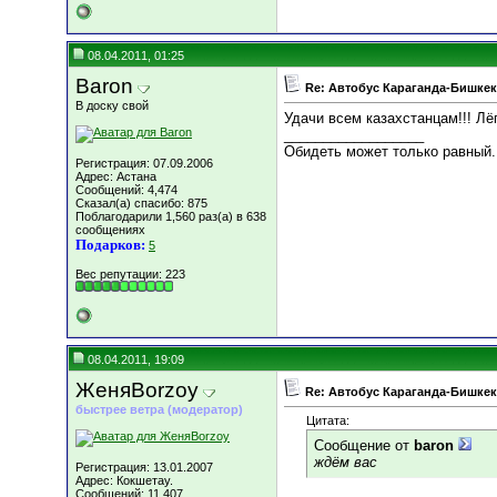
08.04.2011, 01:25
Baron
Re: Автобус Караганда-Бишкек
В доску свой
Удачи всем казахстанцам!!! Лё
__________________
Обидеть может только равный.
Регистрация: 07.09.2006
Адрес: Астана
Сообщений: 4,474
Сказал(а) спасибо: 875
Поблагодарили 1,560 раз(а) в 638
сообщениях
Подарков:
5
Вес репутации:
223
08.04.2011, 19:09
ЖеняBorzoy
Re: Автобус Караганда-Бишкек
быстрее ветра (модератор)
Цитата:
Сообщение от
baron
ждём вас
Регистрация: 13.01.2007
Адрес: Кокшетау.
Сообщений: 11,407