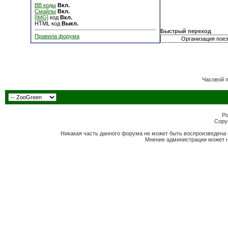
BB коды
Вкл.
Смайлы
Вкл.
[IMG]
код
Вкл.
HTML код
Выкл.
Быстрый переход
Правила форума
Часовой 
Po
Copyr
Никакая часть данного форума не может быть воспроизведена 
Мнение администрации может н