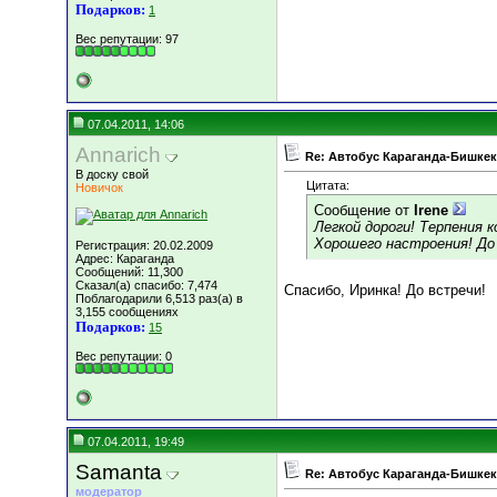
Подарков:
1
Вес репутации:
97
07.04.2011, 14:06
Annarich
Re: Автобус Караганда-Бишкек
В доску свой
Цитата:
Новичок
Сообщение от
Irene
Легкой дороги! Терпения 
Хорошего настроения! До
Регистрация: 20.02.2009
Адрес: Караганда
Сообщений: 11,300
Сказал(а) спасибо: 7,474
Спасибо, Иринка! До встречи!
Поблагодарили 6,513 раз(а) в
3,155 сообщениях
Подарков:
15
Вес репутации:
0
07.04.2011, 19:49
Samanta
Re: Автобус Караганда-Бишкек
модератор