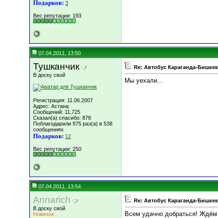
Подарков:
3
Вес репутации:
193
07.04.2011, 13:50
Тушканчик
Re: Автобус Караганда-Бишкек
В доску свой
Мы уехали...
Регистрация: 11.06.2007
Адрес: Астана
Сообщений: 11,725
Сказал(а) спасибо: 878
Поблагодарили 975 раз(а) в 538
сообщениях
Подарков:
12
Вес репутации:
250
07.04.2011, 13:54
Annarich
Re: Автобус Караганда-Бишкек
В доску свой
Всем удачно добраться! Ждём 
Новичок