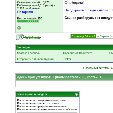
Сказал(а) спасибо: 3,270
С победами!
Поблагодарили 4,313 раз(а) в
__________________
2,382 сообщениях
Не сдирайте с людей маски... 
Подарков:
21
Сейчас разберусь как следуе
Вес репутации:
255
Страница 34 из 44
«
Первая
<
Закладки
Share in Facebook
Поделиться ВКонтакте
в 
Отправить в Живой Журнал!
Twitter
«
Предыдущая тема
|
С
Здесь присутствуют: 1
(пользователей: 0 , гостей: 1)
Ваши права в разделе
Вы
не можете
создавать новые темы
Вы
не можете
отвечать в темах
Вы
не можете
прикреплять вложения
Вы
не можете
редактировать свои сообщения