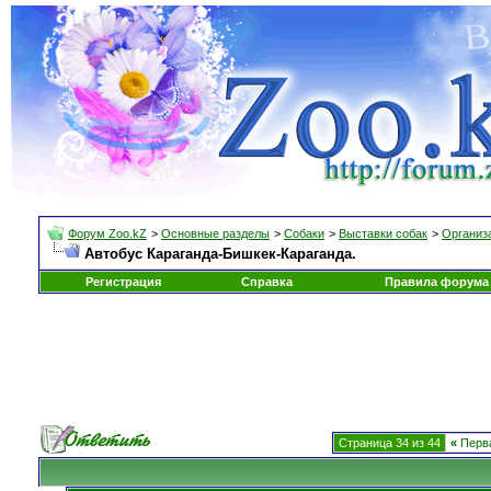
Форум Zoo.kZ
>
Основные разделы
>
Собаки
>
Выставки собак
>
Организа
Автобус Караганда-Бишкек-Караганда.
Регистрация
Справка
Правила форума
Страница 34 из 44
«
Перв