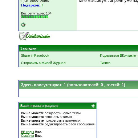
Мне максимум 7апреля уже над
1,610 сообщениях
Подарков:
7
Вес репутации:
164
Закладки
Share in Facebook
Поделиться ВКонтакте
Отправить в Живой Журнал!
Twitter
Здесь присутствуют: 1
(пользователей: 0 , гостей: 1)
Ваши права в разделе
Вы
не можете
создавать новые темы
Вы
не можете
отвечать в темах
Вы
не можете
прикреплять вложения
Вы
не можете
редактировать свои сообщения
BB коды
Вкл.
Смайлы
Вкл.