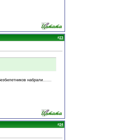
#
23
езбилетников набрали.......
#
24