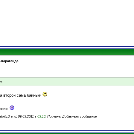
-Караганда.
м.
на второй сама баиньки
ессию
rityBrend; 09.03.2011 в
03:13
. Причина: Добавлено сообщение