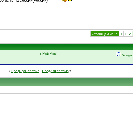
о быть на сессии(России)
Страница 3 из 44
<
1
2
в Мой Мир!
Google
«
Предыдущая тема
|
Следующая тема
»