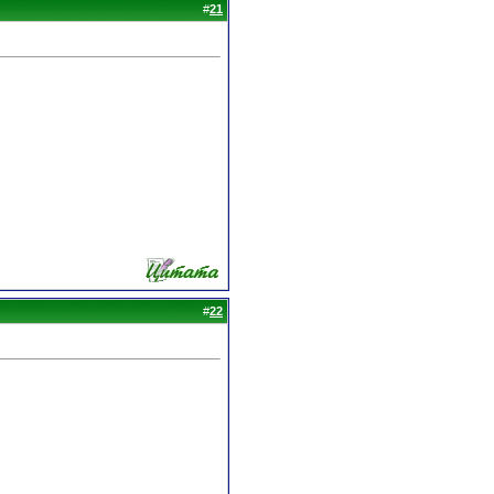
#
21
#
22