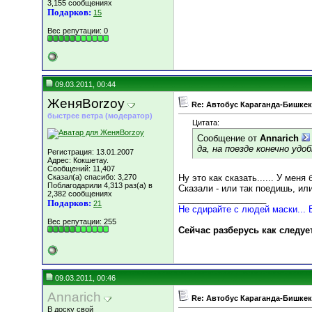
3,155 сообщениях
Подарков:
15
Вес репутации:
0
09.03.2011, 00:44
ЖеняBorzoy
Re: Автобус Караганда-Бишкек
быстрее ветра (модератор)
Цитата:
Сообщение от
Annarich
да, на поезде конечно удо
Регистрация: 13.01.2007
Адрес: Кокшетау.
Сообщений: 11,407
Сказал(а) спасибо: 3,270
Ну это как сказать...... У меня
Поблагодарили 4,313 раз(а) в
Сказали - или так поедишь, ил
2,382 сообщениях
__________________
Подарков:
21
Не сдирайте с людей маски... 
Вес репутации:
255
Сейчас разберусь как следуе
09.03.2011, 00:46
Annarich
Re: Автобус Караганда-Бишкек
В доску свой