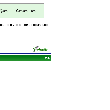
али....... Сказали - или
сь, но в итоге ехали нормально.
#
25