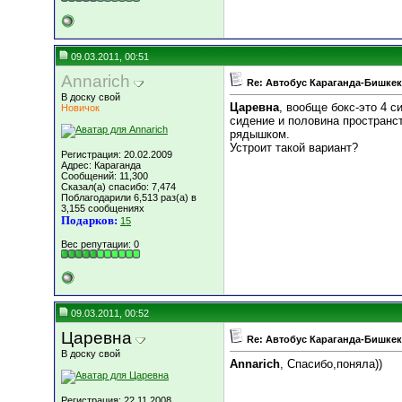
09.03.2011, 00:51
Annarich
Re: Автобус Караганда-Бишкек
В доску свой
Царевна
, вообще бокс-это 4 с
Новичок
сидение и половина пространст
рядышком.
Устроит такой вариант?
Регистрация: 20.02.2009
Адрес: Караганда
Сообщений: 11,300
Сказал(а) спасибо: 7,474
Поблагодарили 6,513 раз(а) в
3,155 сообщениях
Подарков:
15
Вес репутации:
0
09.03.2011, 00:52
Царевна
Re: Автобус Караганда-Бишкек
В доску свой
Annarich
, Спасибо,поняла))
Регистрация: 22.11.2008