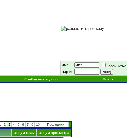
Имя
Запомнить?
Пароль
Сообщения за день
Поиск
1
2
3
4
5
6
7
8
13
>
Последняя
»
Опции темы
Опции просмотра