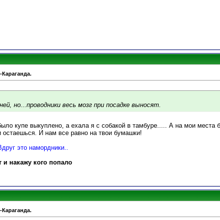
-Караганда.
бней, но...проводники весь мозг при посадке выносят.
 было купе выкуплено, а ехала я с собакой в тамбуре..... А на мои места б
и остаешься. И нам все равно на твои бумашки!
Вдруг это намордники..
т и накажу кого попало
-Караганда.