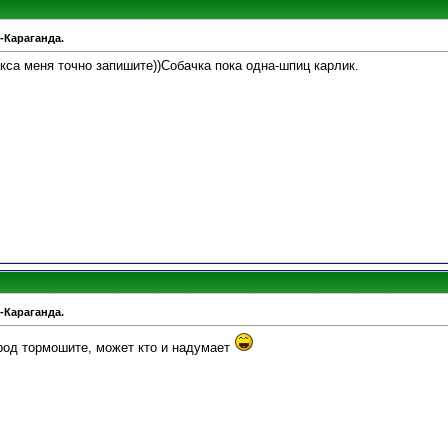
-Караганда.
окса меня точно запишите))Собачка пока одна-шпиц карлик.
-Караганда.
арод тормошите, может кто и надумает