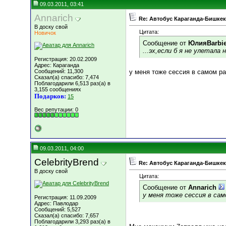
09.03.2011, 03:41
Annarich
Re: Автобус Караганда-Бишкек
В доску свой
Цитата:
Новичок
Сообщение от
ЮлияBarbi
...эх,если б я не улетала 
Регистрация: 20.02.2009
Адрес: Караганда
Сообщений: 11,300
у меня тоже сессия в самом раз
Сказал(а) спасибо: 7,474
Поблагодарили 6,513 раз(а) в
3,155 сообщениях
Подарков:
15
Вес репутации:
0
09.03.2011, 04:00
CelebrityBrend
Re: Автобус Караганда-Бишкек
В доску свой
Цитата:
Сообщение от
Annarich
у меня тоже сессия в само
Регистрация: 11.09.2009
Адрес: Павлодар
Сообщений: 5,527
Сказал(а) спасибо: 7,657
Поблагодарили 3,293 раз(а) в