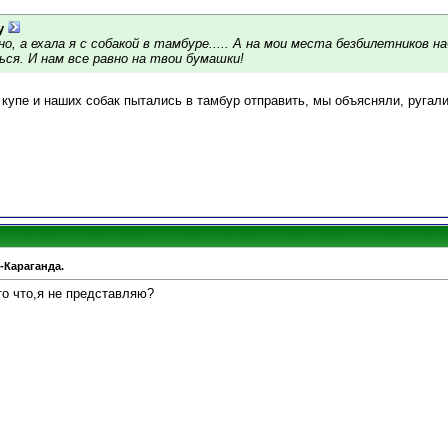
y
, а ехала я с собакой в тамбуре..... А на мои места безбилетников набр
ся. И нам все равно на твои бумашки!
купе и наших собак пытались в тамбур отправить, мы объясняли, ругали
-Караганда.
это что,я не представляю?