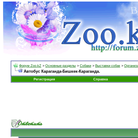
Форум Zoo.kZ
>
Основные разделы
>
Собаки
>
Выставки собак
>
Организа
Автобус Караганда-Бишкек-Караганда.
Регистрация
Справка