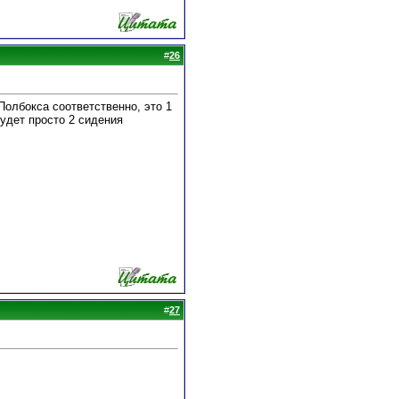
#
26
 Полбокса соответственно, это 1
будет просто 2 сидения
#
27