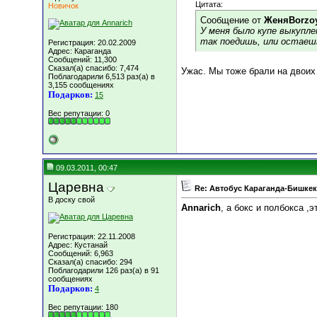
Цитата:
Новичок
Сообщение от
ЖеняBorzo
У меня было купе выкуплено
так поедишь, или остаешь
Регистрация: 20.02.2009
Адрес: Караганда
Сообщений: 11,300
Сказал(а) спасибо: 7,474
Ужас. Мы тоже брали на двоих 
Поблагодарили 6,513 раз(а) в
3,155 сообщениях
Подарков:
15
Вес репутации:
0
09.03.2011, 00:47
Царевна
Re: Автобус Караганда-Бишкек
В доску свой
Annarich
, а бокс и полбокса ,
Регистрация: 22.11.2008
Адрес: Кустанай
Сообщений: 6,963
Сказал(а) спасибо: 294
Поблагодарили 126 раз(а) в 91
сообщениях
Подарков:
4
Вес репутации:
180