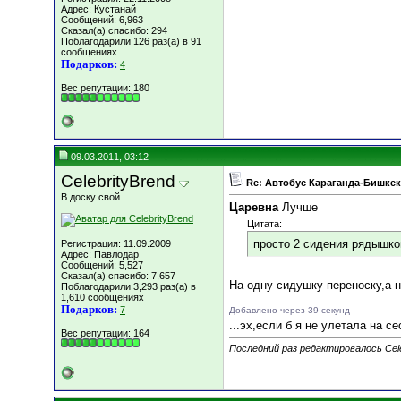
Адрес: Кустанай
Сообщений: 6,963
Сказал(а) спасибо: 294
Поблагодарили 126 раз(а) в 91
сообщениях
Подарков:
4
Вес репутации:
180
09.03.2011, 03:12
CelebrityBrend
Re: Автобус Караганда-Бишкек
В доску свой
Царевна
Лучше
Цитата:
просто 2 сидения рядышко
Регистрация: 11.09.2009
Адрес: Павлодар
Сообщений: 5,527
Сказал(а) спасибо: 7,657
На одну сидушку переноску,а 
Поблагодарили 3,293 раз(а) в
1,610 сообщениях
Подарков:
7
Добавлено через 39 секунд
...эх,если б я не улетала на с
Вес репутации:
164
Последний раз редактировалось Celeb