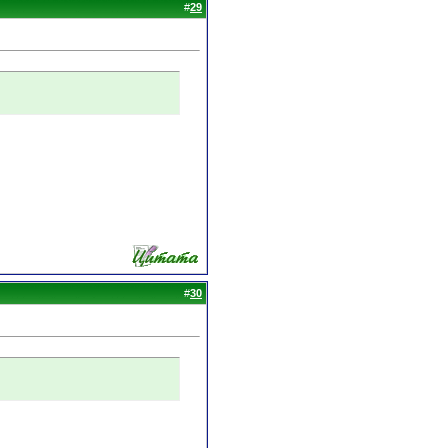
#
29
#
30