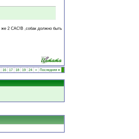
е же 2 САС!В ,собак должно быть
16
17
18
19
24
>
Последняя
»