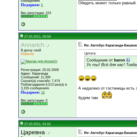
сообщениях
Обидеть может только равный.
Подарков:
5
Вес репутации:
223
27.03.2011, 00:59
Annarich
Re: Автобус Караганда-Бишкек
В доску свой
Цитата:
Новичок
Сообщение от
baron
Ух ты! Всё для нас! Тогда
Регистрация: 20.02.2009
Адрес: Караганда
Сообщений: 11,300
Сказал(а) спасибо: 7,474
Поблагодарили 6,513 раз(а) в
А недалеко от гостиницы есть 
3,155 сообщениях
Подарков:
15
будем там
Вес репутации:
0
27.03.2011, 01:01
Царевна
Re: Автобус Караганда-Бишкек