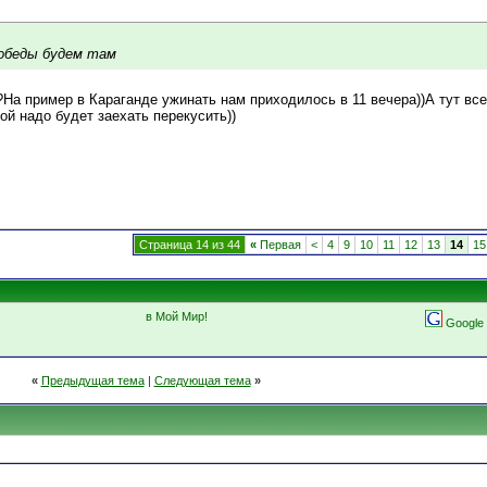
обеды будем там
На пример в Караганде ужинать нам приходилось в 11 вечера))А тут вс
ой надо будет заехать перекусить))
Страница 14 из 44
«
Первая
<
4
9
10
11
12
13
14
15
в Мой Мир!
Google
«
Предыдущая тема
|
Следующая тема
»