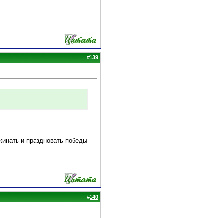
#
139
Ужинать и праздновать победы
#
140