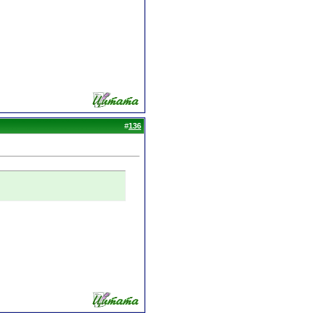
#
136