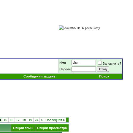
Имя
Запомнить?
Пароль
Сообщения за день
Поиск
4
15
16
17
18
19
24
>
Последняя
»
Опции темы
Опции просмотра