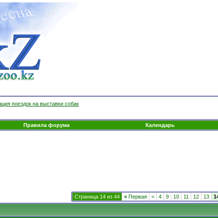
ция поездок на выставки собак
Правила форума
Календарь
Страница 14 из 44
«
Первая
<
4
9
10
11
12
13
1