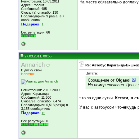
Регистрация: 16.03.2011
На месте обязательно доплачу
Адрес: Россия
Сообщений: 485
Сказал(а) спасибо: 130
Поблагодарили 9 раз(а) в 7
сообщениях
Подарков:
1
Вес репутации:
66
27.03.2011, 00:55
Annarich
Re: Автобус Караганда-Бишкек
В доску свой
Цитата:
Новичок
Сообщение от
Olgasol
На номер согласна. Цены 
Регистрация: 20.02.2009
Адрес: Караганда
Сообщений: 11,300
это за одни сутки.
Кстати, в с
Сказал(а) спасибо: 7,474
Поблагодарили 6,513 раз(а) в
У вас с автобусом что-нибудь
3,155 сообщениях
Подарков:
15
Вес репутации:
0