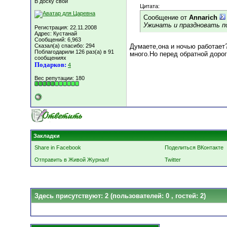
В доску свой
Цитата:
Сообщение от
Annarich
Ужинать и праздновать п
Регистрация: 22.11.2008
Адрес: Кустанай
Сообщений: 6,963
Сказал(а) спасибо: 294
Думаете,она и ночью работает?
Поблагодарили 126 раз(а) в 91
много.Но перед обратной дорог
сообщениях
Подарков:
4
Вес репутации:
180
Закладки
Share in Facebook
Поделиться ВКонтакте
Отправить в Живой Журнал!
Twitter
Здесь присутствуют: 2
(пользователей: 0 , гостей: 2)