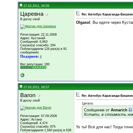
27.03.2011, 00:55
Царевна
Re: Автобус Караганда-Бишкек
В доску свой
Olgasol
, Вы едете через Куста
Регистрация: 22.11.2008
Адрес: Кустанай
Сообщений: 6,963
Сказал(а) спасибо: 294
Поблагодарили 126 раз(а) в 91
сообщениях
Подарков:
4
Вес репутации:
180
27.03.2011, 00:57
Baron
Re: Автобус Караганда-Бишкек
В доску свой
Цитата:
Сообщение от
Annarich
Кстати, в стоимость ном
Регистрация: 07.09.2006
Адрес: Астана
Сообщений: 4,474
Сказал(а) спасибо: 875
Ух ты! Всё для нас! Тогда точн
Поблагодарили 1,560 раз(а) в 638
__________________