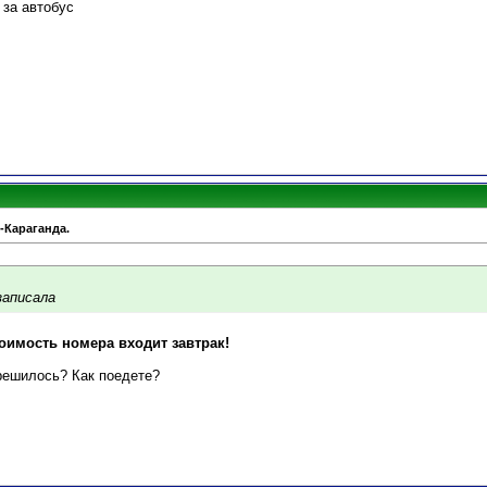
 за автобус
-Караганда.
записала
тоимость номера входит завтрак!
 решилось? Как поедете?