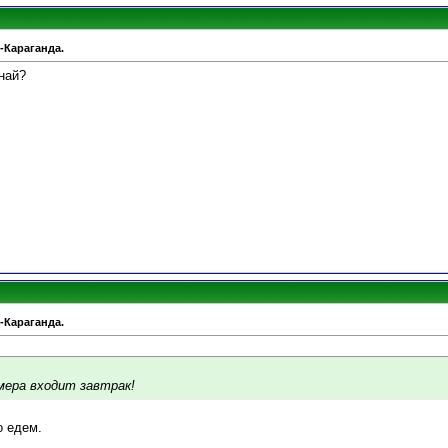
-Караганда.
най?
-Караганда.
ера входит завтрак!
о едем.