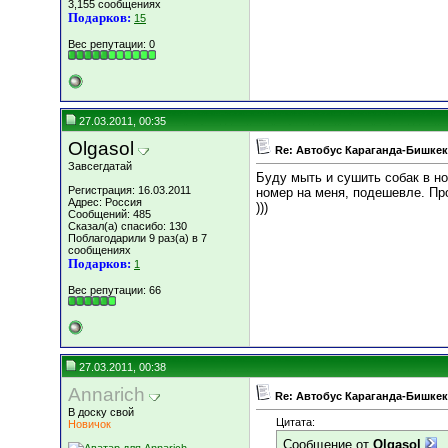
3,155 сообщениях
Подарков:
15
Вес репутации:
0
27.03.2011, 00:35
Olgasol
Re: Автобус Караганда-Бишкек
Завсегдатай
Буду мыть и сушить собак в но
Регистрация: 16.03.2011
номер на меня, подешевле. Пр
Адрес: Россия
)))
Сообщений: 485
Сказал(а) спасибо: 130
Поблагодарили 9 раз(а) в 7
сообщениях
Подарков:
1
Вес репутации:
66
27.03.2011, 00:38
Annarich
Re: Автобус Караганда-Бишкек
В доску свой
Цитата:
Новичок
Сообщение от
Olgasol