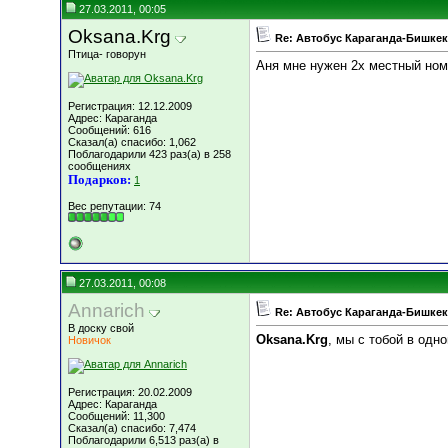
27.03.2011, 00:05
Oksana.Krg
Re: Автобус Караганда-Бишкек
Птица- говорун
Аня мне нужен 2х местный ном
Регистрация: 12.12.2009
Адрес: Караганда
Сообщений: 616
Сказал(а) спасибо: 1,062
Поблагодарили 423 раз(а) в 258
сообщениях
Подарков:
1
Вес репутации:
74
27.03.2011, 00:08
Annarich
Re: Автобус Караганда-Бишкек
В доску свой
Oksana.Krg
, мы с тобой в одн
Новичок
Регистрация: 20.02.2009
Адрес: Караганда
Сообщений: 11,300
Сказал(а) спасибо: 7,474
Поблагодарили 6,513 раз(а) в