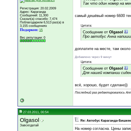
Так что один номер на ме
Регистрация: 20.02.2009
Адрес: Караганда
Сообщений: 11,300
самый дешёвый номер 6600 тенг
Сказал(а) спасибо: 7,474
Поблагодарили 6,513 раз(а) в
Цитата:
3,155 сообщениях
Подарков:
15
Сообщение от
Olgasol
Про автобус Анна напиши
Вес репутации:
0
доплатите на месте, там около
Добавлено через 9 минут
Цитата:
Сообщение от
Olgasol
Для нашей компании сиден
всё, хорошо, будет сделано))
Последний раз редактировалось Anna
27.03.2011, 00:54
Olgasol
Re: Автобус Караганда-Бишкек
Завсегдатай
На номер согласна. Цены запи