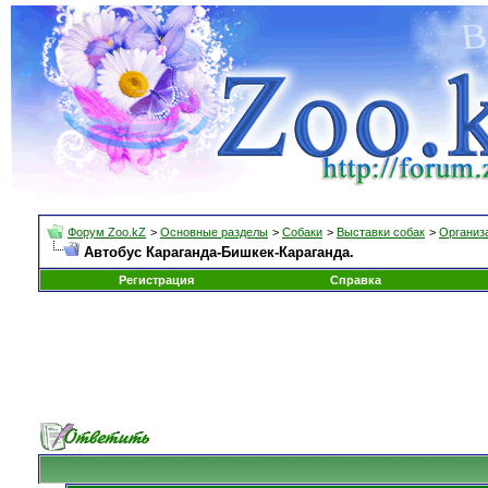
Форум Zoo.kZ
>
Основные разделы
>
Собаки
>
Выставки собак
>
Организа
Автобус Караганда-Бишкек-Караганда.
Регистрация
Справка