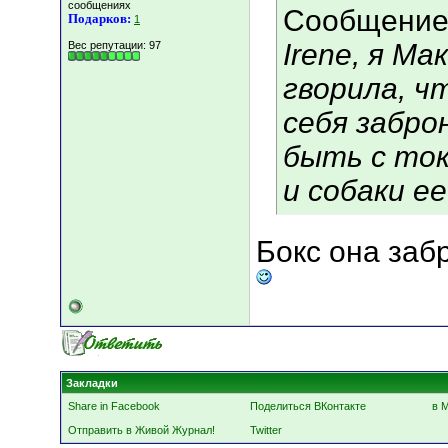
сообщениях
Сообщение
Подарков:
1
Irene, я М
Вес репутации:
97
гворила, ч
себя заброн
быть с то
и собаки е
Бокс она заб
Закладки
Share in Facebook
Поделиться ВКонтакте
в 
Отправить в Живой Журнал!
Twitter