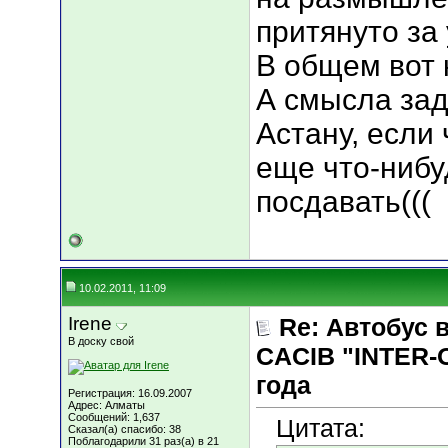
притянуто за у
В общем вот к
А смысла зад
Астану, если 
еще что-ниб
посдавать(((
10.02.2011, 11:09
Irene
Re: Автобус 
В доску свой
CACIB "INTER-
года
Регистрация: 16.09.2007
Адрес: Алматы
Сообщений: 1,637
Цитата:
Сказал(а) спасибо: 38
Поблагодарили 31 раз(а) в 21