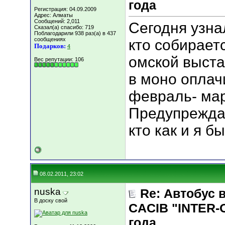
года
Регистрация: 04.09.2009
Адрес: Алматы
Сообщений: 2,011
Сегодня узна
Сказал(а) спасибо: 719
Поблагодарили 938 раз(а) в 437
сообщениях
кто собирает
Подарков:
4
омской выста
Вес репутации:
106
в моно оплач
февраль- мар
Предупреждаю
кто как и я б
08.02.2011, 23:02
nuska
Re: Автобус 
В доску свой
CACIB "INTER-
года