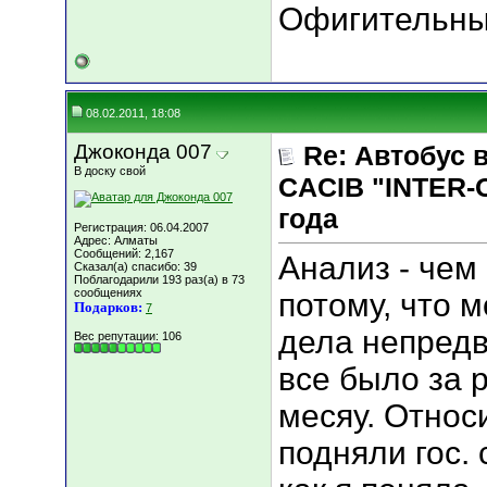
Офигительные
08.02.2011, 18:08
Джоконда 007
Re: Автобус 
В доску свой
CACIB "INTER-
года
Регистрация: 06.04.2007
Адрес: Алматы
Сообщений: 2,167
Анализ - чем
Сказал(а) спасибо: 39
Поблагодарили 193 раз(а) в 73
сообщениях
потому, что м
Подарков:
7
дела непред
Вес репутации:
106
все было за р
месяу. Относ
подняли гос. 