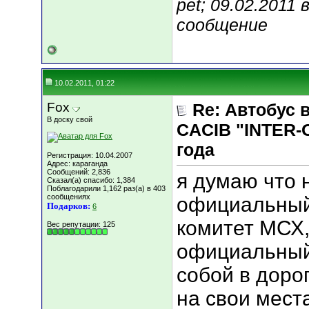
pet; 09.02.2011 
сообщение
10.02.2011, 01:22
Fox
Re: Автобус 
В доску свой
CACIB "INTER-
года
Регистрация: 10.04.2007
Адрес: караганда
Сообщений: 2,836
я думаю что 
Сказал(а) спасибо: 1,384
Поблагодарили 1,162 раз(а) в 403
сообщениях
официальный 
Подарков:
6
комитет МСХ,
Вес репутации:
125
официальный 
собой в дорог
на свои места