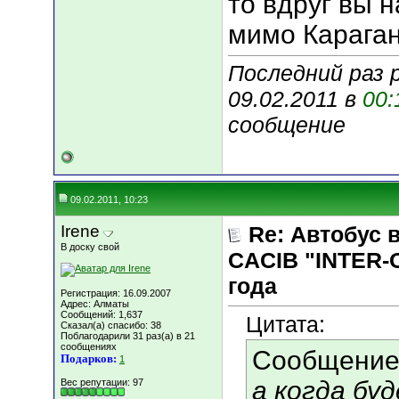
то вдруг вы н
мимо Караган
Последний раз 
09.02.2011 в
00:
сообщение
09.02.2011, 10:23
Irene
Re: Автобус 
В доску свой
CACIB "INTER-
года
Регистрация: 16.09.2007
Адрес: Алматы
Сообщений: 1,637
Цитата:
Сказал(а) спасибо: 38
Поблагодарили 31 раз(а) в 21
сообщениях
Сообщение
Подарков:
1
а когда бу
Вес репутации:
97