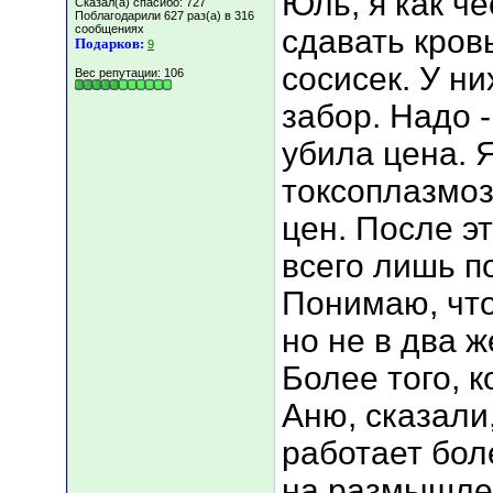
Юль, я как ч
Сказал(а) спасибо: 727
Поблагодарили 627 раз(а) в 316
сообщениях
сдавать кров
Подарков:
9
сосисек. У ни
Вес репутации:
106
забор. Надо -
убила цена. 
токсоплазмоз 
цен. После э
всего лишь п
Понимаю, что
но не в два 
Более того, к
Аню, сказали,
работает бол
на размышлен