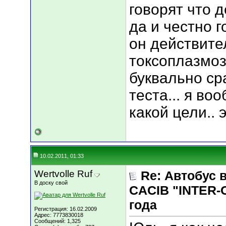
говорят что д
да и честно г
он действител
токсоплазмоз
буквально ср
теста... я во
какой цели.. э
10.02.2011, 01:33
Wertvolle Ruf
Re: Автобус 
В доску свой
CACIB "INTER-
года
Регистрация: 16.02.2009
Адрес: 7773830018
Сообщений: 1,325