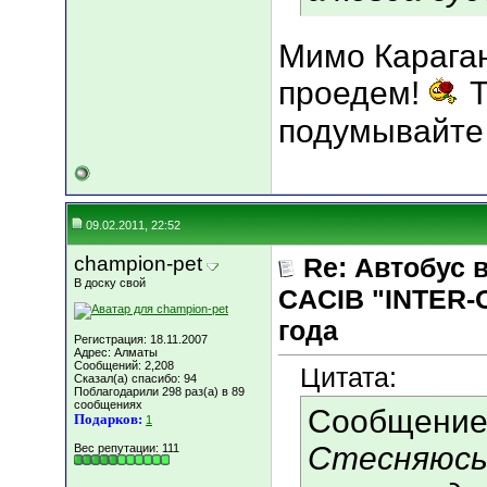
Мимо Карага
проедем!
Т
подумывайт
09.02.2011, 22:52
champion-pet
Re: Автобус 
В доску свой
CACIB "INTER-
года
Регистрация: 18.11.2007
Адрес: Алматы
Сообщений: 2,208
Цитата:
Сказал(а) спасибо: 94
Поблагодарили 298 раз(а) в 89
сообщениях
Сообщение
Подарков:
1
Стесняюсь 
Вес репутации:
111