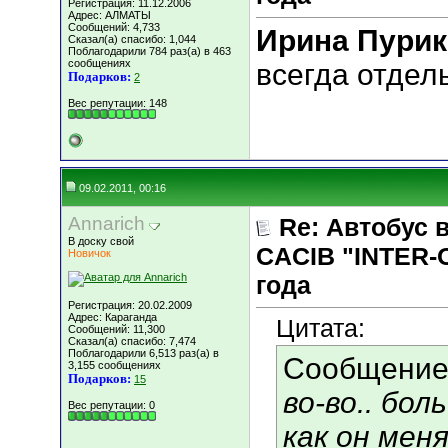
Регистрация: 11.12.2006
Адрес: АЛМАТЫ
Сообщений: 4,733
Ирина Пурик
Сказал(а) спасибо: 1,044
Поблагодарили 784 раз(а) в 463
сообщениях
всегда отдел
Подарков:
2
Вес репутации:
148
09.02.2011, 00:16
Annarich
Re: Автобус 
В доску свой
CACIB "INTER-
Новичок
года
Регистрация: 20.02.2009
Адрес: Караганда
Цитата:
Сообщений: 11,300
Сказал(а) спасибо: 7,474
Поблагодарили 6,513 раз(а) в
Сообщение
3,155 сообщениях
Подарков:
15
во-во.. бол
Вес репутации:
0
как он мен