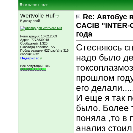
08.02.2011, 16:15
Wertvolle Ruf
Re: Автобус 
В доску свой
CACIB "INTER-
года
Регистрация: 16.02.2009
Адрес: 7773830018
Сообщений: 1,325
Стесняюсь сп
Сказал(а) спасибо: 727
Поблагодарили 627 раз(а) в 316
сообщениях
надо было де
Подарков:
9
токсоплазмоз
Вес репутации:
106
прошлом году
его делали.....
И еще я так 
было. Более 
поняла ,то в 
анализ стоил 