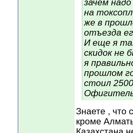
зачем надо
на токсопл
же в прошл
отъезда его 
И еще я та
скидок не 
я правильн
прошлом г
стоил 2500
Офигительн
Знаете , что 
кроме Алматы
Казахстана н