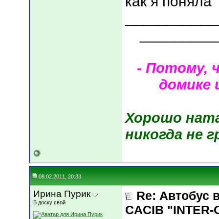
как я поняла
___________
_________
- Потому, 
домике 
Хорошо ната
никогда не г
08.02.2011, 20:33
Ирина Пурик
Re: Автобус 
В доску свой
CACIB "INTER-