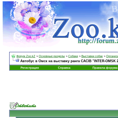
Форум Zoo.kZ
>
Основные разделы
>
Собаки
>
Выставки собак
>
Организа
Автобус в Омск на выставку ранга CACIB "INTER-OMSK 20
Регистрация
Справка
Правила форума