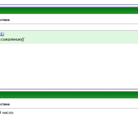
Астана
 сожалению((
Астана
9 число