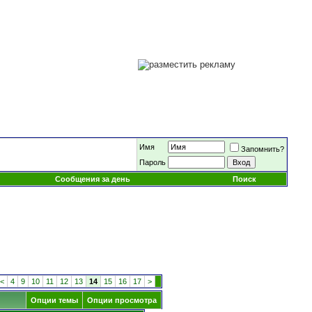
Имя
Запомнить?
Пароль
Сообщения за день
Поиск
<
4
9
10
11
12
13
14
15
16
17
>
Опции темы
Опции просмотра