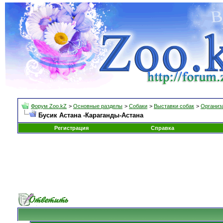
Форум Zoo.kZ
>
Основные разделы
>
Собаки
>
Выставки собак
>
Организа
Бусик Астана -Караганды-Астана
Регистрация
Справка