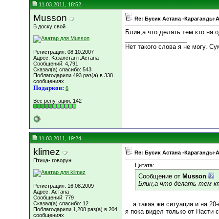
11.03.2011, 18:52
Musson
Re: Бусик Астана -Караганды-
В доску свой
Блин,а что делать тем кто на о
__________________
Нет такого слова я не могу. С
Регистрация: 08.10.2007
Адрес: Казахстан г.Астана
Сообщений: 4,791
Сказал(а) спасибо: 543
Поблагодарили 493 раз(а) в 338
сообщениях
Подарков:
6
Вес репутации:
142
11.03.2011, 19:24
klimez
Re: Бусик Астана -Караганды-
Птица- говорун
Цитата:
Сообщение от
Musson
Блин,а что делать тем кт
Регистрация: 16.08.2009
Адрес: Астана
Сообщений: 779
Сказал(а) спасибо: 12
... а такая же ситуация и на 2
Поблагодарили 1,208 раз(а) в 204
я пока видел только от Насти 
сообщениях