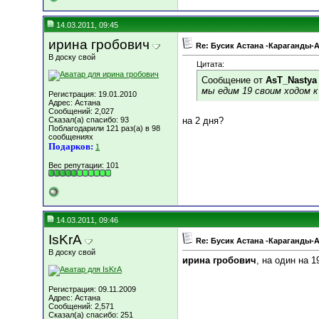
14.03.2011, 09:45
ирина гробович
Re: Бусик Астана -Караганды-
В доску свой
Цитата:
Сообщение от
AsT_Nastya
мы едим 19 своим ходом к
Регистрация: 19.01.2010
Адрес: Астана
Сообщений: 2,027
Сказал(а) спасибо: 93
на 2 дня?
Поблагодарили 121 раз(а) в 98
сообщениях
Подарков:
1
Вес репутации:
101
14.03.2011, 09:46
IsKrA
Re: Бусик Астана -Караганды-
В доску свой
ирина гробович
, на один на 1
Регистрация: 09.11.2009
Адрес: Астана
Сообщений: 2,571
Сказал(а) спасибо: 251