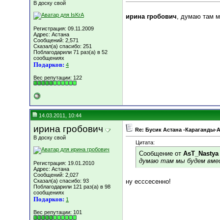
В доску свой
ирина гробович
, думаю там 
Регистрация: 09.11.2009
Адрес: Астана
Сообщений: 2,571
Сказал(а) спасибо: 251
Поблагодарили 71 раз(а) в 52
сообщениях
Подарков:
4
Вес репутации:
122
14.03.2011, 10:44
ирина гробович
Re: Бусик Астана -Караганды-
В доску свой
Цитата:
Сообщение от
AsT_Nastya
думаю там мы будем вме
Регистрация: 19.01.2010
Адрес: Астана
Сообщений: 2,027
Сказал(а) спасибо: 93
ну есссесенно!
Поблагодарили 121 раз(а) в 98
сообщениях
Подарков:
1
Вес репутации:
101