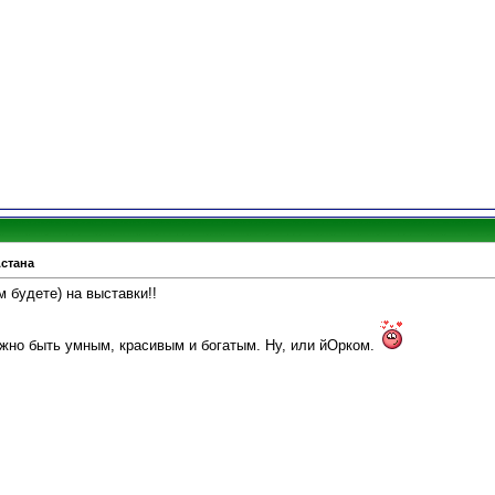
Астана
м будете) на выставки!!
жно быть умным, красивым и богатым. Ну, или йОрком.