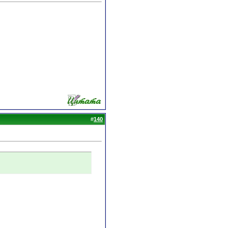
#
140