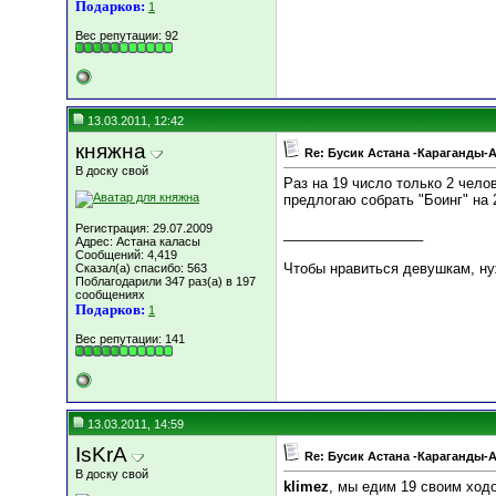
Подарков:
1
Вес репутации:
92
13.03.2011, 12:42
княжна
Re: Бусик Астана -Караганды-
В доску свой
Раз на 19 число только 2 челов
предлогаю собрать "Боинг" на 
Регистрация: 29.07.2009
__________________
Адрес: Астана каласы
Сообщений: 4,419
Чтобы нравиться девушкам, ну
Сказал(а) спасибо: 563
Поблагодарили 347 раз(а) в 197
сообщениях
Подарков:
1
Вес репутации:
141
13.03.2011, 14:59
IsKrA
Re: Бусик Астана -Караганды-
В доску свой
klimez
, мы едим 19 своим ход