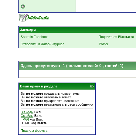
Закладки
Share in Facebook
Поделиться ВКонтакте
Отправить в Живой Журнал!
Twitter
Здесь присутствуют: 1
(пользователей: 0 , гостей: 1)
Ваши права в разделе
Вы
не можете
создавать новые темы
Вы
не можете
отвечать в темах
Вы
не можете
прикреплять вложения
Вы
не можете
редактировать свои сообщения
BB коды
Вкл.
Смайлы
Вкл.
[IMG]
код
Вкл.
HTML код
Выкл.
Правила форума