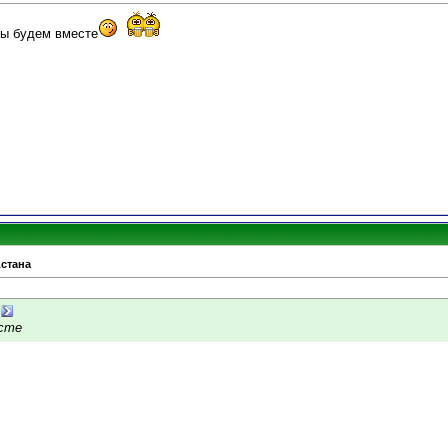
мы будем вместе
Астана
сте