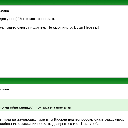
Астана
дин день(20) ток может поехать.
умел один, смогут и другие. Не смог никто, Будь Первым!
Астана
о на один день(20) ток может поехать.
0-е, правда желающих трое и то Княжна под вопросом, она в раздумьях...
сообщение о желании поехать двадцатого и от Вас, Люба.