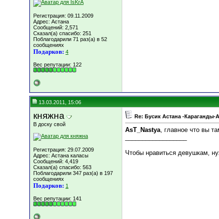
Регистрация: 09.11.2009
Адрес: Астана
Сообщений: 2,571
Сказал(а) спасибо: 251
Поблагодарили 71 раз(а) в 52
сообщениях
Подарков:
4
Вес репутации:
122
13.03.2011, 15:06
княжна
Re: Бусик Астана -Караганды-
В доску свой
AsT_Nastya
, главное что вы та
__________________
Регистрация: 29.07.2009
Чтобы нравиться девушкам, ну
Адрес: Астана каласы
Сообщений: 4,419
Сказал(а) спасибо: 563
Поблагодарили 347 раз(а) в 197
сообщениях
Подарков:
1
Вес репутации:
141