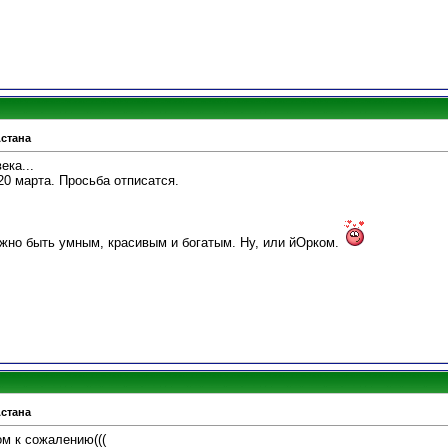
Астана
ека...
20 марта. Просьба отписатся.
жно быть умным, красивым и богатым. Ну, или йОрком.
Астана
ом к сожалению(((