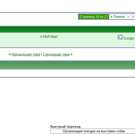
Страница 14 из 17
«
Первая
<
4
в Мой Мир!
Google
«
Предыдущая тема
|
Следующая тема
»
Быстрый переход