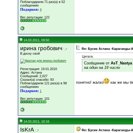
Поблагодарили 71 раз(а) в 52
сообщениях
Подарков:
4
Вес репутации:
122
14.03.2011, 09:50
ирина гробович
Re: Бусик Астана -Караганды-
В доску свой
Цитата:
Сообщение от
AsT_Nastya
на один на 19 число
Регистрация: 19.01.2010
Адрес: Астана
Сообщений: 2,027
Сказал(а) спасибо: 93
понятно! жалко
как же мы бе
Поблагодарили 121 раз(а) в 98
сообщениях
Подарков:
1
Вес репутации:
101
14.03.2011, 10:16
IsKrA
Re: Бусик Астана -Караганды-