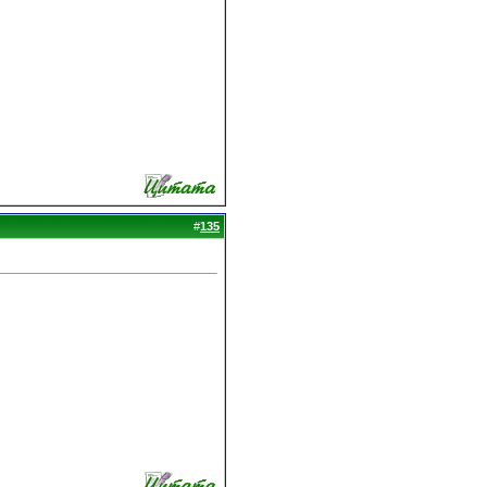
#
135