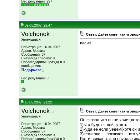
Вес репутации:
297
09.05.2007, 22:47
Volchonok
Ответ: Дайте совет как уговор
Увлекшийся
пасиб
Регистрация: 16.04.2007
Адрес: Москва
Сообщений: 37
Сказал(а) спасибо: 0
Поблагодарили 0 раз(а) в 0
сообщениях
Подарков:
1
Вес репутации:
0
10.05.2007, 21:22
Volchonok
Ответ: Дайте совет как уговор
Увлекшийся
Он сказал,что он не хочет,пото
Регистрация: 16.04.2007
1)Кто будет с ней гулять.
Адрес: Москва
2)куда её если уедем(хотя он 
Сообщений: 37
3)если она.....покакает.....кто 
Сказал(а) спасибо: 0
Вот и всякая такая ерунда типа
Поблагодарили 0 раз(а) в 0