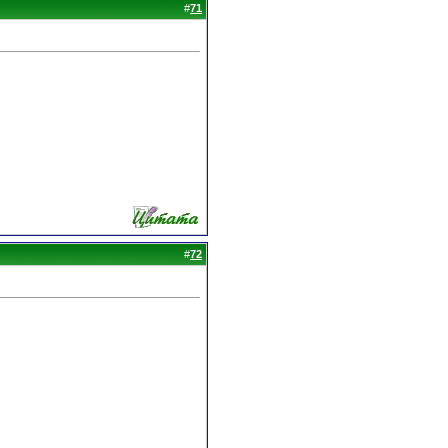
#
71
#
72