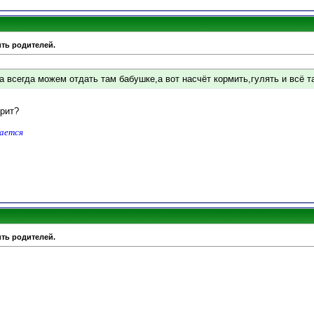
ить родителей.
а всегда можем отдать там бабушке,а вот насчёт кормить,гулять и всё та
рит?
дается
ить родителей.