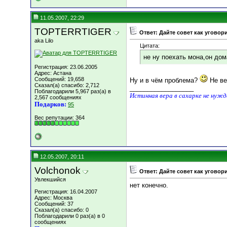
11.05.2007, 22:29
TOPTERRTIGER
Ответ: Дайте совет как уговор
aka Lilo
Цитата:
не ну поехать мона,он дом
Регистрация: 23.06.2005
Адрес: Астана
Сообщений: 19,658
Ну и в чём проблема?
Не ве
Сказал(а) спасибо: 2,712
__________________
Поблагодарили 5,967 раз(а) в
Истинная вера в сахарке не нуж
2,567 сообщениях
Подарков:
95
Вес репутации:
364
12.05.2007, 20:11
Volchonok
Ответ: Дайте совет как уговор
Увлекшийся
нет конечно.
Регистрация: 16.04.2007
Адрес: Москва
Сообщений: 37
Сказал(а) спасибо: 0
Поблагодарили 0 раз(а) в 0
сообщениях