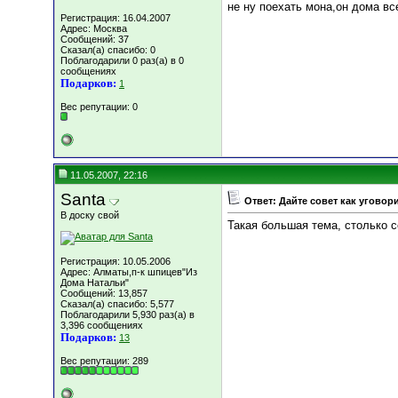
не ну поехать мона,он дома вс
Регистрация: 16.04.2007
Адрес: Москва
Сообщений: 37
Сказал(а) спасибо: 0
Поблагодарили 0 раз(а) в 0
сообщениях
Подарков:
1
Вес репутации:
0
11.05.2007, 22:16
Santa
Ответ: Дайте совет как уговор
В доску свой
Такая большая тема, столько 
Регистрация: 10.05.2006
Адрес: Алматы,п-к шпицев"Из
Дома Натальи"
Сообщений: 13,857
Сказал(а) спасибо: 5,577
Поблагодарили 5,930 раз(а) в
3,396 сообщениях
Подарков:
13
Вес репутации:
289