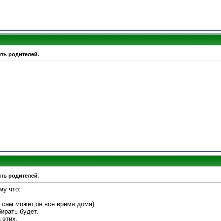
ить родителей.
ить родителей.
му что:
и сам может,он всё время дома)
убирать будет.
 этих.