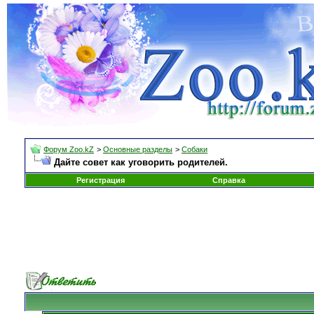
Форум Zoo.kZ
>
Основные разделы
>
Собаки
Дайте совет как уговорить родителей.
Регистрация
Справка