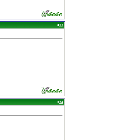
#
73
#
74