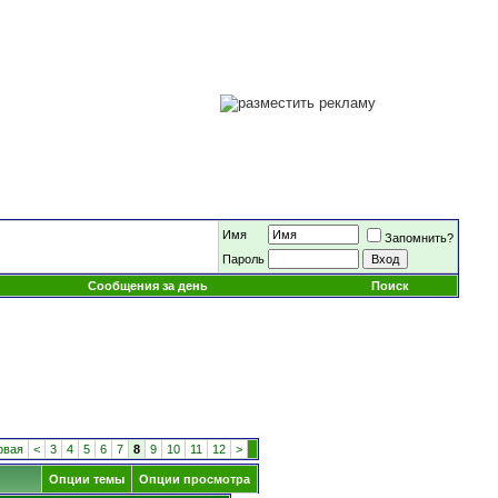
Имя
Запомнить?
Пароль
Сообщения за день
Поиск
рвая
<
3
4
5
6
7
8
9
10
11
12
>
Опции темы
Опции просмотра