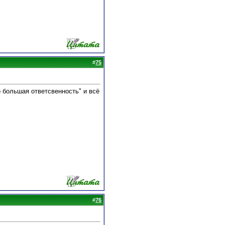
#
75
о большая ответсвенность" и всё
#
76