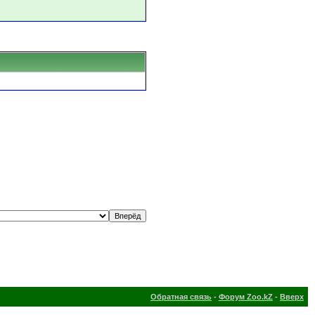
Обратная связь
-
Форум Zoo.kZ
-
Вверх