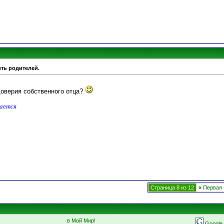
ить родителей.
оверия собственного отца?
дается
Страница 8 из 12
«
Первая
в Мой Мир!
Google