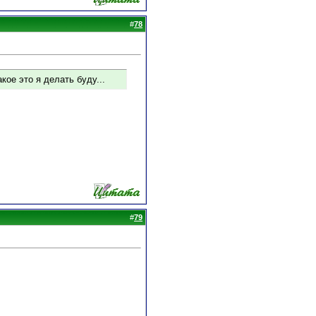
#
78
кое это я делать буду...
#
79