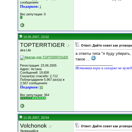
сообщениях
Подарков:
1
Вес репутации:
0
10.05.2007, 23:02
TOPTERRTIGER
Ответ: Дайте совет как уговор
aka Lilo
а ответы типа "я буду убирать,
такое ...
__________________
Регистрация: 23.06.2005
Истинная вера в сахарке не нуж
Адрес: Астана
Сообщений: 19,658
Сказал(а) спасибо: 2,712
Поблагодарили 5,967 раз(а) в
2,567 сообщениях
Подарков:
95
Вес репутации:
364
11.05.2007, 20:54
Volchonok
Ответ: Дайте совет как уговор
Увлекшийся