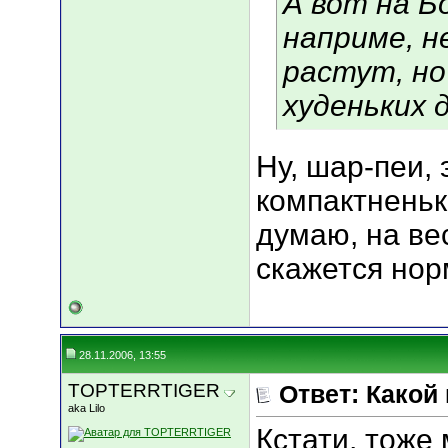
А вот на 
наприме, не
растут, н
худеньких 
Ну, шар-пеи, 
компактненьки
думаю, на в
скажется но
28.11.2006, 13:55
TOPTERRTIGER
Ответ: Какой
aka Lilo
Кстати, тоже