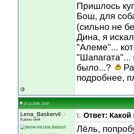
Пришлось ку
Бош, для соба
(сильно не бе
Дина, я искала
"Алеме"... к
"Шапагата"...
было...?
Ра
подробнее, пл
27.11.2006, 13:07
Lena_Baskervil
Ответ: Какой
В доску свой
Лёль, попроб