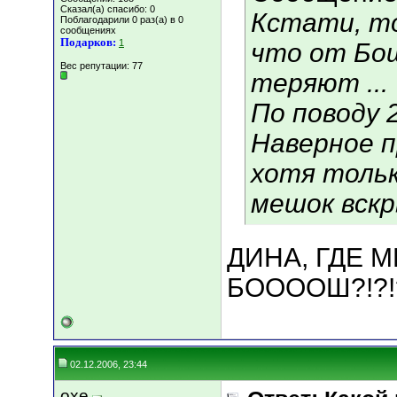
Сказал(а) спасибо: 0
Кстати, т
Поблагодарили 0 раз(а) в 0
сообщениях
Подарков:
1
что от Бо
Вес репутации:
77
теряют ...
По поводу 
Наверное п
хотя тольк
мешок вскр
ДИНА, ГДЕ 
БООООШ?!?!
02.12.2006, 23:44
oxe