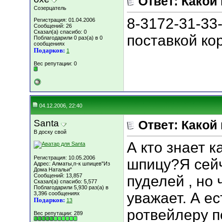
Ответ: Какой
Созерцатель
8-3172-31-33
Регистрация: 01.04.2006
Сообщений: 26
Сказал(а) спасибо: 0
поставкой ко
Поблагодарили 0 раз(а) в 0
сообщениях
Подарков:
1
Вес репутации:
0
04.12.2006, 22:40
Santa
Ответ: Какой
В доску свой
А кто знает 
Регистрация: 10.05.2006
шпицу?Я сейч
Адрес: Алматы,п-к шпицев"Из
Дома Натальи"
Сообщений: 13,857
пуделей , но 
Сказал(а) спасибо: 5,577
Поблагодарили 5,930 раз(а) в
уважает. А ес
3,396 сообщениях
Подарков:
13
ротвейлеру п
Вес репутации:
289