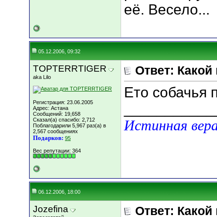
её. Весело...
05.12.2006, 09:32
TOPTERRTIGER
Ответ: Какой
aka Lilo
Ето собачья 
Регистрация: 23.06.2005
___________
Адрес: Астана
Сообщений: 19,658
Сказал(а) спасибо: 2,712
Истинная вера
Поблагодарили 5,967 раз(а) в
2,567 сообщениях
Подарков:
95
Вес репутации:
364
06.12.2006, 18:00
Jozefina
Ответ: Какой