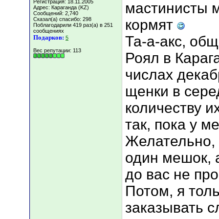
Регистрация: 18.11.2005
мастинисты м
Адрес: Караганда (KZ)
Сообщений: 2,740
Сказал(а) спасибо: 298
кормят
Поблагодарили 419 раз(а) в 251
сообщениях
Та-а-акс, общ
Подарков:
5
Вес репутации:
113
Роял в Карага
числах декабр
щенки в сере
количеству их
так, пока у м
Желательно, 
один мешок, 
до вас не про
Потом, я тол
заказывать с