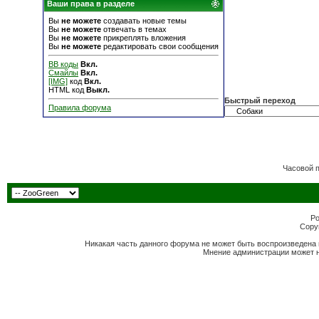
Ваши права в разделе
Вы
не можете
создавать новые темы
Вы
не можете
отвечать в темах
Вы
не можете
прикреплять вложения
Вы
не можете
редактировать свои сообщения
BB коды
Вкл.
Смайлы
Вкл.
[IMG]
код
Вкл.
HTML код
Выкл.
Быстрый переход
Правила форума
Часовой 
Po
Copyr
Никакая часть данного форума не может быть воспроизведена 
Мнение администрации может н