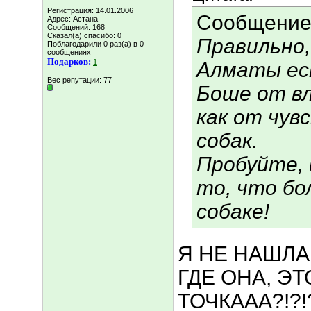
Регистрация: 14.01.2006
Сообщение
Адрес: Астана
Сообщений: 168
Сказал(а) спасибо: 0
Правильно,
Поблагодарили 0 раз(а) в 0
сообщениях
Подарков:
1
Алматы ес
Вес репутации:
77
Боше от вл
как от чув
собак.
Пробуйте,
то, что бо
собаке!
Я НЕ НАШЛА БОШ
ГДЕ ОНА, Э
ТОЧКААА?!?!