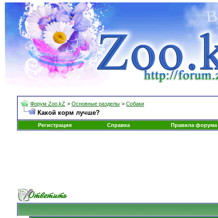
Форум Zoo.kZ
>
Основные разделы
>
Собаки
Какой корм лучше?
Регистрация
Справка
Правила форума