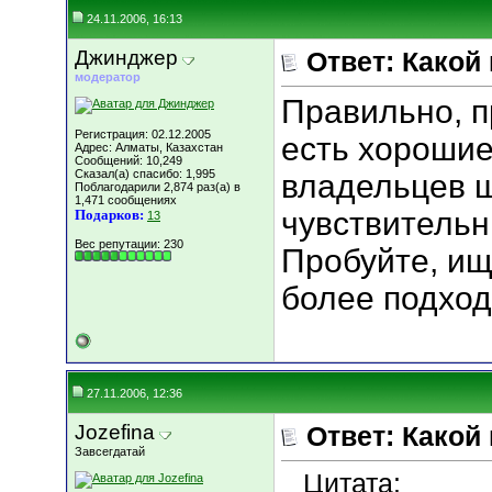
24.11.2006, 16:13
Джинджер
Ответ: Какой
модератор
Правильно, п
Регистрация: 02.12.2005
есть хорошие
Адрес: Алматы, Казахстан
Сообщений: 10,249
Сказал(а) спасибо: 1,995
владельцев ш
Поблагодарили 2,874 раз(а) в
1,471 сообщениях
чувствительн
Подарков:
13
Вес репутации:
230
Пробуйте, ищ
более подход
27.11.2006, 12:36
Jozefina
Ответ: Какой
Завсегдатай
Цитата: