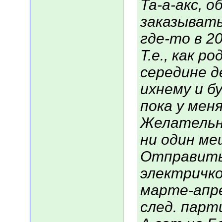
Та-а-акс, о
заказывать
где-то в 2
Т.е., как р
середине д
ихнему и бу
пока у мен
Желательно
ни один меш
Отправить 
электричко
марте-апре
след. парт