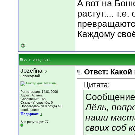
А вот на Бош
растут.... т.е.
превращаются
Каждому своё
27.11.2006, 16:11
Jozefina
Ответ: Какой
Завсегдатай
Цитата:
Регистрация: 14.01.2006
Сообщение
Адрес: Астана
Сообщений: 168
Сказал(а) спасибо: 0
Лёль, попр
Поблагодарили 0 раз(а) в 0
сообщениях
Подарков:
1
наши маст
Вес репутации:
77
своих соб 