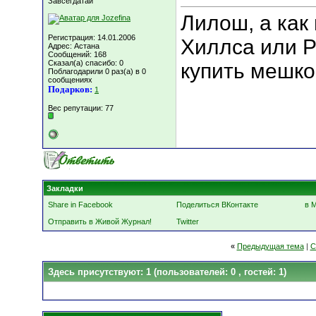
Завсегдатай
Лилош, а как
Регистрация: 14.01.2006
Хиллса или Р
Адрес: Астана
Сообщений: 168
Сказал(а) спасибо: 0
купить мешк
Поблагодарили 0 раз(а) в 0
сообщениях
Подарков:
1
Вес репутации:
77
Закладки
Share in Facebook
Поделиться ВКонтакте
в 
Отправить в Живой Журнал!
Twitter
«
Предыдущая тема
|
С
Здесь присутствуют: 1
(пользователей: 0 , гостей: 1)