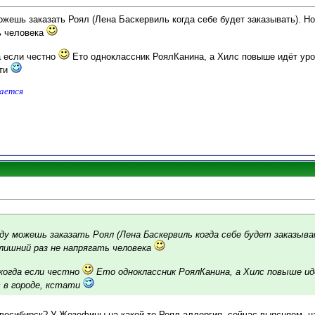
ожешь заказать Роял (Лена Баскервиль когда себе будет заказывать). Н
ь человека
а если честно
Ето одноклассник РоялКанина, а Хилс повыше идёт ур
ати
дается
нду можешь заказать Роял (Лена Баскервиль когда себе будет заказыва
ишний раз не напрягать человека
икогда если честно
Ето одноклассник РоялКанина, а Хилс повыше и
с в городе, кстати
овосибирск? У Жозефины на какой-то Роял аллергия, сейчас выясняем, на