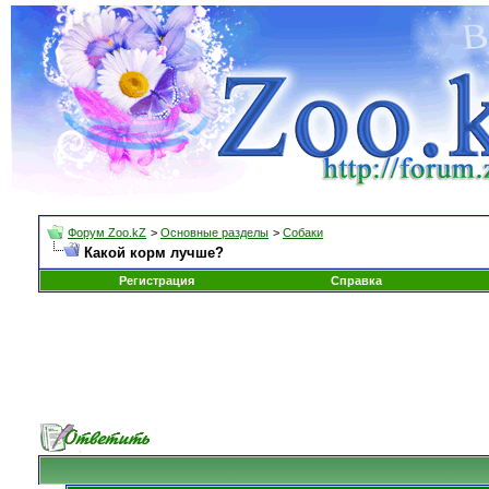
Форум Zoo.kZ
>
Основные разделы
>
Собаки
Какой корм лучше?
Регистрация
Справка