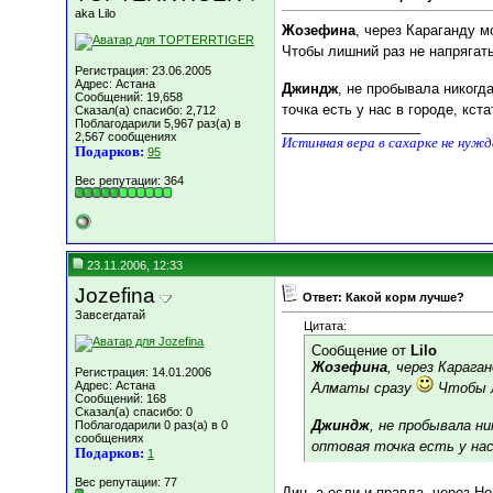
aka Lilo
Жозефина
, через Караганду м
Чтобы лишний раз не напрягат
Регистрация: 23.06.2005
Адрес: Астана
Джиндж
, не пробывала никогд
Сообщений: 19,658
точка есть у нас в городе, кст
Сказал(а) спасибо: 2,712
Поблагодарили 5,967 раз(а) в
__________________
2,567 сообщениях
Истинная вера в сахарке не нуж
Подарков:
95
Вес репутации:
364
23.11.2006, 12:33
Jozefina
Ответ: Какой корм лучше?
Завсегдатай
Цитата:
Сообщение от
Lilo
Жозефина
, через Карага
Регистрация: 14.01.2006
Адрес: Астана
Алматы сразу
Чтобы л
Сообщений: 168
Сказал(а) спасибо: 0
Джиндж
, не пробывала н
Поблагодарили 0 раз(а) в 0
сообщениях
оптовая точка есть у на
Подарков:
1
Вес репутации:
77
Дин, а если и правда, через Н