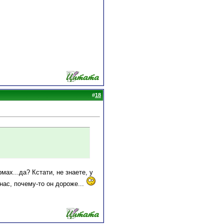
#
18
мах...да? Кстати, не знаете, у
нас, почему-то он дороже...