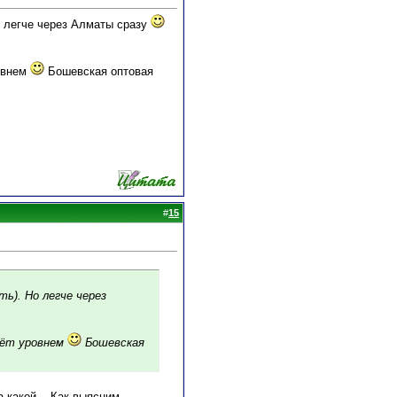
о легче через Алматы сразу
овнем
Бошевская оптовая
#
15
ть). Но легче через
дёт уровнем
Бошевская
 какой... Как выясним -