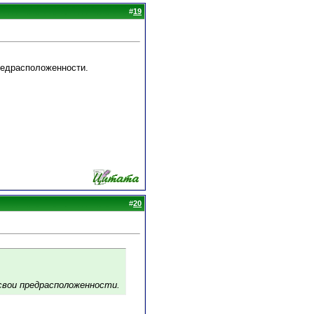
#
19
предрасположенности.
#
20
 свои предрасположенности.