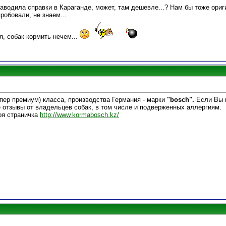
! Наводила справки в Караганде, может, там дешевле...? Нам бы тоже ори
робовали, не знаем...
я, собак кормить нечем...
упер премиум) класса, производства Германия - марки
"bosch".
Если Вы 
е отзывы от владельцев собак, в том числе и подверженных аллергиям.
оя страничка
http://www.kormabosch.kz/