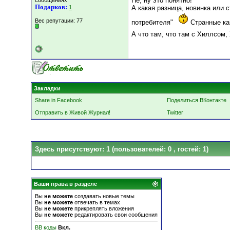
Не, ну это понятно!
сообщениях
Подарков:
1
А какая разница, новинка или с
Вес репутации:
77
потребителя"
Странные ка
А что там, что там с Хиллсом
Закладки
Share in Facebook
Поделиться ВКонтакте
Отправить в Живой Журнал!
Twitter
Здесь присутствуют: 1
(пользователей: 0 , гостей: 1)
Ваши права в разделе
Вы
не можете
создавать новые темы
Вы
не можете
отвечать в темах
Вы
не можете
прикреплять вложения
Вы
не можете
редактировать свои сообщения
BB коды
Вкл.