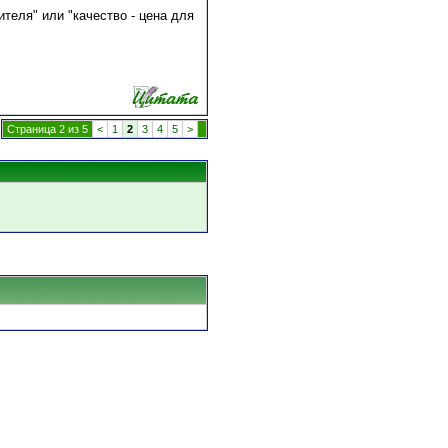
ителя" или "качество - цена для
Страница 2 из 5
<
1
2
3
4
5
>