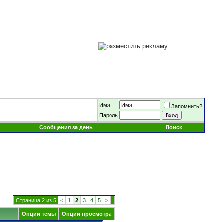
Имя
Запомнить?
Пароль
Сообщения за день
Поиск
Страница 2 из 5
<
1
2
3
4
5
>
Опции темы
Опции просмотра