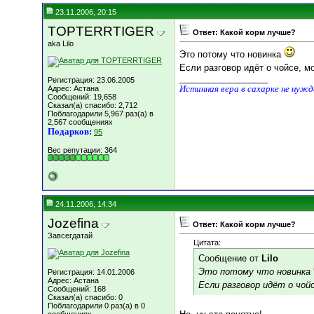
23.11.2006, 20:15
TOPTERRTIGER
Ответ: Какой корм лучше?
aka Lilo
Это потому что новинка
Если разговор идёт о чойсе, м
__________________
Регистрация: 23.06.2005
Истинная вера в сахарке не нуж
Адрес: Астана
Сообщений: 19,658
Сказал(а) спасибо: 2,712
Поблагодарили 5,967 раз(а) в
2,567 сообщениях
Подарков:
95
Вес репутации:
364
24.11.2006, 14:34
Jozefina
Ответ: Какой корм лучше?
Завсегдатай
Цитата:
Сообщение от
Lilo
Это потому что новинка
Регистрация: 14.01.2006
Адрес: Астана
Если разговор идёт о чойс
Сообщений: 168
Сказал(а) спасибо: 0
Поблагодарили 0 раз(а) в 0