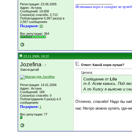
__________________
Регистрация: 23.06.2005
Истинная вера в сахарке не нуж
Адрес: Астана
Сообщений: 19,658
Сказал(а) спасибо: 2,712
Поблагодарили 5,967 раз(а) в
2,567 сообщениях
Подарков:
95
Вес репутации:
364
23.11.2006, 19:22
Jozefina
Ответ: Какой корм лучше?
Завсегдатай
Цитата:
Сообщение от
Lilo
т.д. Асем кажись. Под л
Регистрация: 14.01.2006
Адрес: Астана
А по Хилсу я выясню и с
Сообщений: 168
Сказал(а) спасибо: 0
Поблагодарили 0 раз(а) в 0
Отлично, спасибо! Надо бы набр
сообщениях
Подарков:
1
нас Нютро можно купить где-ни
Вес репутации:
77