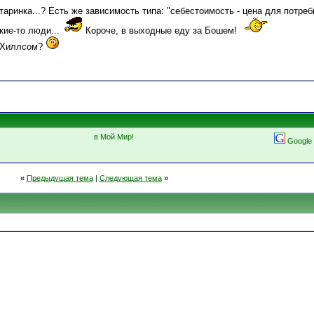
таринка...? Есть же зависимость типа: "себестоимость - цена для потреб
кие-то люди...
Короче, в выходные еду за Бошем!
, Хиллсом?
в Мой Мир!
Google
«
Предыдущая тема
|
Следующая тема
»