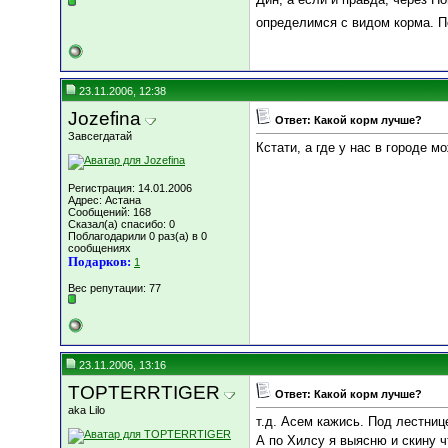
определимся с видом корма. П
23.11.2006, 12:38
Jozefina
Ответ: Какой корм лучше?
Завсегдатай
Кстати, а где у нас в городе 
Регистрация: 14.01.2006
Адрес: Астана
Сообщений: 168
Сказал(а) спасибо: 0
Поблагодарили 0 раз(а) в 0
сообщениях
Подарков:
1
Вес репутации:
77
23.11.2006, 13:16
TOPTERRTIGER
Ответ: Какой корм лучше?
aka Lilo
т.д. Асем кажись. Под лестниц
А по Хилсу я выясню и скину ч