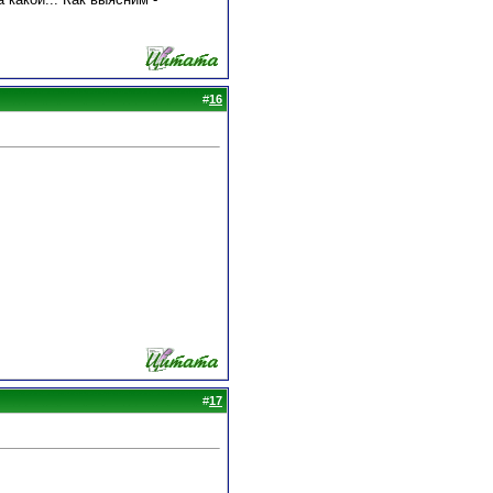
#
16
#
17