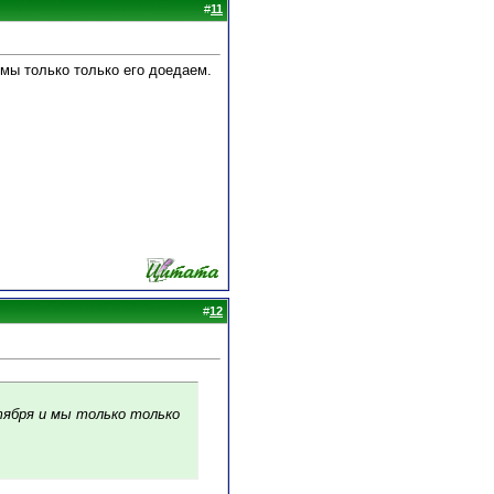
#
11
 мы только только его доедаем.
#
12
нтября и мы только только