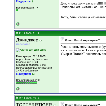
Подарков:
1
Дин, я тоже хочу заказать!!!!
РоялКанином. Остальное - не п
Вес репутации:
77
Тьфу, блин, столица называетс
21.11.2006, 21:19
Джинджер
Ответ: Какой корм лучше?
модератор
Ребята, есть корм высокого (с
и с этим кормом. Есть хороши
У марки
"bosch"
появилась св
Регистрация: 02.12.2005
Адрес: Алматы, Казахстан
Сообщений: 10,249
Сказал(а) спасибо: 1,995
Поблагодарили 2,874 раз(а) в
1,471 сообщениях
Подарков:
13
Вес репутации:
230
22.11.2006, 09:17
TOPTERRTIGER
Ответ: Какой корм лучше?