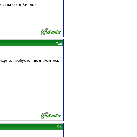
гинальное, и Хиллс с
#
13
ищете, пробуете - познакомтесь
#
14