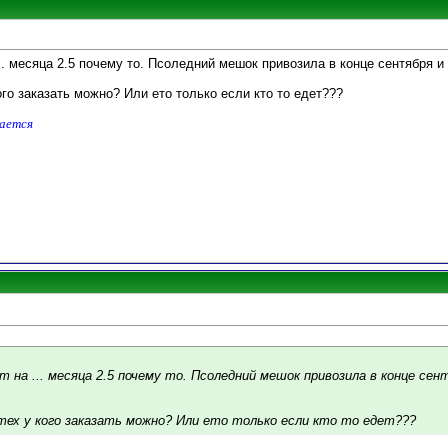
... месяца 2.5 почему то. Псоледний мешок привозила в конце сентября и
ого заказать можно? Или ето только если кто то едет???
дается
т на ... месяца 2.5 почему то. Псоледний мешок привозила в конце се
ех у кого заказать можно? Или ето только если кто то едет???