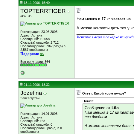
13.11.2006, 15:40
TOPTERRTIGER
aka Lilo
Нам мешка в 17 кг хватает на 
А можно контакты дать тех у к
Регистрация: 23.06.2005
__________________
Адрес: Астана
Истинная вера в сахарке не нуж
Сообщений: 19,658
Сказал(а) спасибо: 2,712
Поблагодарили 5,967 раз(а) в
2,567 сообщениях
Подарков:
95
Вес репутации:
364
21.11.2006, 18:32
Jozefina
Ответ: Какой корм лучше?
Завсегдатай
Цитата:
Сообщение от
Lilo
Нам мешка в 17 кг хватае
Регистрация: 14.01.2006
его доедаем.
Адрес: Астана
Сообщений: 168
Сказал(а) спасибо: 0
А можно контакты дать т
Поблагодарили 0 раз(а) в 0
сообщениях