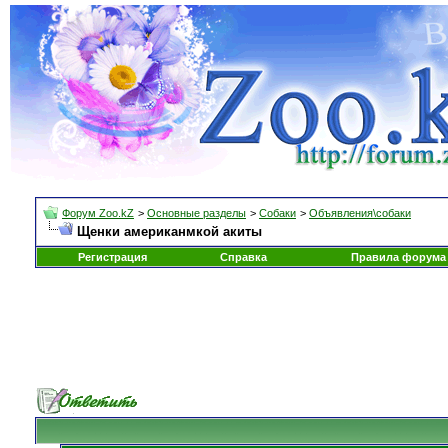
Форум Zoo.kZ
>
Основные разделы
>
Собаки
>
Объявления\собаки
Щенки американмкой акиты
Регистрация
Справка
Правила форума