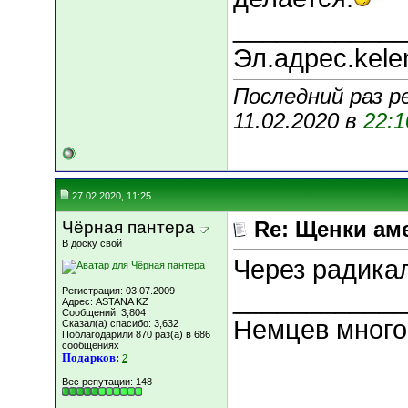
____________
Эл.адрес.kele
Последний раз р
11.02.2020 в
22:1
27.02.2020, 11:25
Чёрная пантера
Re: Щенки ам
В доску свой
Через радика
Регистрация: 03.07.2009
____________
Адрес: ASTANA KZ
Сообщений: 3,804
Немцев много
Сказал(а) спасибо: 3,632
Поблагодарили 870 раз(а) в 686
сообщениях
Подарков:
2
Вес репутации:
148