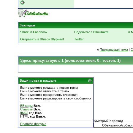
Закладки
Share in Facebook
Поделиться ВКонтакте
в 
Отправить в Живой Журнал!
Twitter
«
Предыдущая тема
|
С
Здесь присутствуют: 1
(пользователей: 0 , гостей: 1)
Ваши права в разделе
Вы
не можете
создавать новые темы
Вы
не можете
отвечать в темах
Вы
не можете
прикреплять вложения
Вы
не можете
редактировать свои сообщения
BB коды
Вкл.
Смайлы
Вкл.
[IMG]
код
Вкл.
HTML код
Выкл.
Быстрый переход
Правила форума