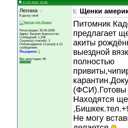
11.02.2020, 22:08
Ленака
Щенки амери
В доску свой
Питомник Кад
Регистрация: 30.09.2006
предлагает щ
Адрес: Бишкек Кыргызстан
Сообщений: 1,206
акиты рождённ
Сказал(а) спасибо: 3
Поблагодарили 13 раз(а) в 12
сообщениях
выездной вяз
Подарков:
1
полностью
Вес репутации:
89
привиты,чипи
карантин.Док
(ФСИ).Готовы 
Находятся ще
,Бишкек.тел.
Не могу встав
делается.