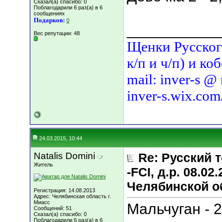
Сказал(а) спасибо: 0
Поблагодарили 6 раз(а) в 6
сообщениях
Подарков:
0
___________
Вес репутации:
48
Щенки Русского
к/п и ч/п) и ко
mail: inver-s @
inver-s.wix.com
24.03.2015, 10:44
Natalis Domini
Re: Русский т
Житель
-FCI, д.р. 08.02
Челябинской о
Регистрация: 14.08.2013
Адрес: Челябинская область г.
Миасс
Мальчуган - 
Сообщений: 51
Сказал(а) спасибо: 0
Поблагодарили 6 раз(а) в 6