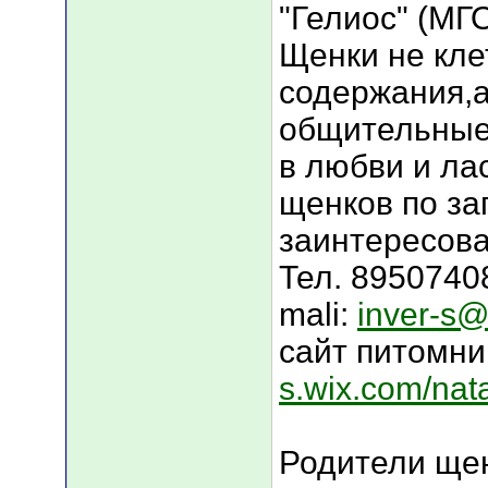
"Гелиос" (М
Щенки не кле
содержания,а
общительны
в любви и ла
щенков по за
заинтересова
Тел. 8950740
mali:
inver-s@
сайт питомни
s.wix.com/nata
Родители щен