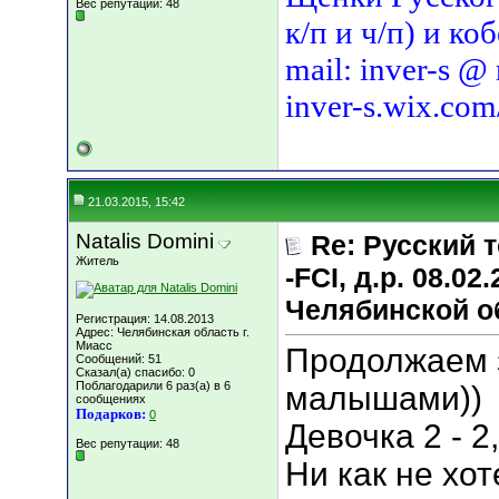
Вес репутации:
48
к/п и ч/п) и ко
mail: inver-s @
inver-s.wix.com
21.03.2015, 15:42
Natalis Domini
Re: Русский т
Житель
-FCI, д.р. 08.02
Челябинской о
Регистрация: 14.08.2013
Адрес: Челябинская область г.
Миасс
Продолжаем 
Сообщений: 51
Сказал(а) спасибо: 0
Поблагодарили 6 раз(а) в 6
малышами))
сообщениях
Подарков:
0
Девочка 2 - 2
Вес репутации:
48
Ни как не хо