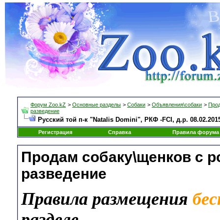
Форум Zoo.kZ
>
Основные разделы
>
Собаки
>
Объявления\собаки
>
Прод
разведение
Русский той п-к "Natalis Domini", РКФ -FCI, д.р. 08.02.20
Регистрация
Справка
Правила форума
Продам собаку\щенков с 
разведение
Правила размещения
бе
разделе