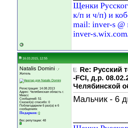
Щенки Русского
к/п и ч/п) и ко
mail: inver-s @
inver-s.wix.com
16.03.2015, 12:55
Natalis Domini
Re: Русский т
Житель
-FCI, д.р. 08.02
Челябинской о
Регистрация: 14.08.2013
Адрес: Челябинская область г.
Миасс
Мальчик - 6 
Сообщений: 51
Сказал(а) спасибо: 0
Поблагодарили 6 раз(а) в 6
сообщениях
Подарков:
0
___________
Вес репутации:
48