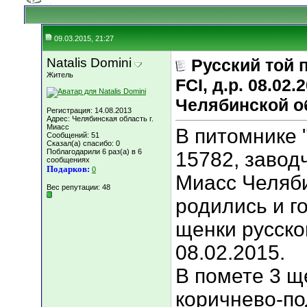
09.03.2015, 21:27
Natalis Domini
Русский той п
Житель
FCI, д.р. 08.02.
Челябинской о
Регистрация: 14.08.2013
Адрес: Челябинская область г.
Миасс
В питомнике "
Сообщений: 51
Сказал(а) спасибо: 0
Поблагодарили 6 раз(а) в 6
15782, заводч
сообщениях
Подарков:
0
Миасс Челяб
Вес репутации:
48
родились и г
щенки русско
08.02.2015.
В помете 3 щ
коричнево-по