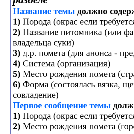
Название темы
должно содер
1)
Порода (окрас если требуется
2)
Название питомника (или фа
владельца суки)
3)
д.р. помета (для анонса - пр
4)
Система (организация)
5)
Место рождения помета (стра
6)
Форма (состоялась вязка, ще
совладение)
Первое сообщение темы
долж
1)
Порода (окрас если требуется
2)
Место рождения помета (горо