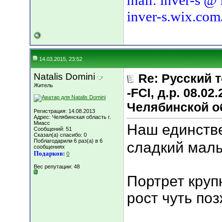
mail: inver-s @
inver-s.wix.com
14.03.2015, 23:52
Natalis Domini
Re: Русский т
Житель
-FCI, д.р. 08.02
Челябинской о
Регистрация: 14.08.2013
Адрес: Челябинская область г.
Миасс
Наш единств
Сообщений: 51
Сказал(а) спасибо: 0
Поблагодарили 6 раз(а) в 6
сладкий ма
сообщениях
Подарков:
0
Вес репутации:
48
Портрет круп
рост чуть поз
___________