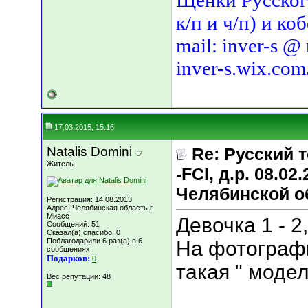
Щенки Русского
к/п и ч/п) и ко
mail: inver-s @
inver-s.wix.com
17.03.2015, 15:16
Natalis Domini
Re: Русский т
Житель
-FCI, д.р. 08.02
Челябинской о
Регистрация: 14.08.2013
Адрес: Челябинская область г.
Миасс
Девочка 1 - 2
Сообщений: 51
Сказал(а) спасибо: 0
Поблагодарили 6 раз(а) в 6
На фотографи
сообщениях
Подарков:
0
такая " моделя
Вес репутации:
48