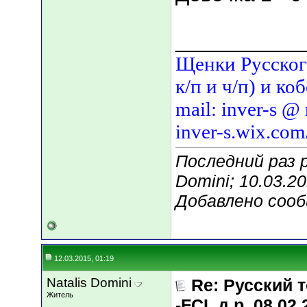
___________
Щенки Русского
к/п и ч/п) и ко
mail: inver-s @
inver-s.wix.com
Последний раз 
Domini; 10.03.2
Добавлено соо
12.03.2015, 01:19
Natalis Domini
Re: Русский т
Житель
-FCI, д.р. 08.02