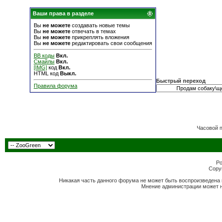
Ваши права в разделе
Вы
не можете
создавать новые темы
Вы
не можете
отвечать в темах
Вы
не можете
прикреплять вложения
Вы
не можете
редактировать свои сообщения
BB коды
Вкл.
Смайлы
Вкл.
[IMG]
код
Вкл.
HTML код
Выкл.
Быстрый переход
Правила форума
Часовой 
Po
Copyr
Никакая часть данного форума не может быть воспроизведена 
Мнение администрации может н