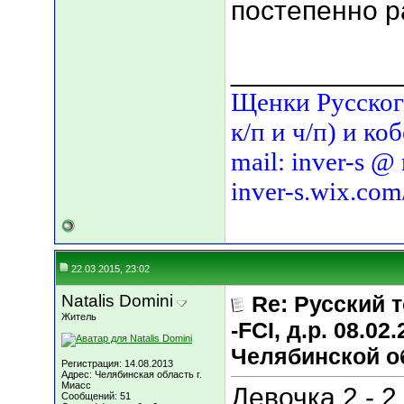
постепенно 
___________
Щенки Русского
к/п и ч/п) и ко
mail: inver-s @
inver-s.wix.com
22.03.2015, 23:02
Natalis Domini
Re: Русский т
Житель
-FCI, д.р. 08.02
Челябинской о
Регистрация: 14.08.2013
Адрес: Челябинская область г.
Миасс
Девочка 2 - 2
Сообщений: 51