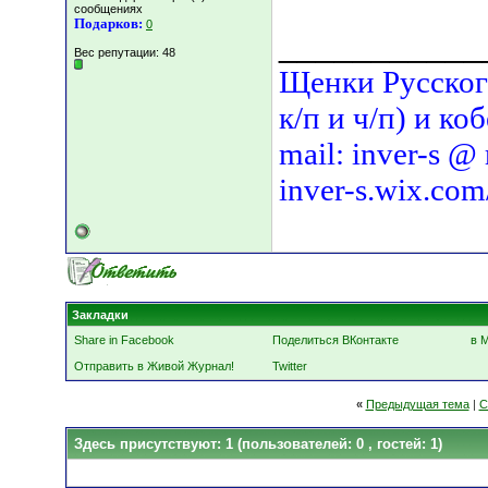
сообщениях
Подарков:
0
___________
Вес репутации:
48
Щенки Русского
к/п и ч/п) и ко
mail: inver-s @
inver-s.wix.com
Закладки
Share in Facebook
Поделиться ВКонтакте
в 
Отправить в Живой Журнал!
Twitter
«
Предыдущая тема
|
С
Здесь присутствуют: 1
(пользователей: 0 , гостей: 1)