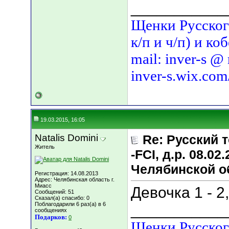
___________
Щенки Русского
к/п и ч/п) и ко
mail: inver-s @
inver-s.wix.com
19.03.2015, 16:05
Natalis Domini
Re: Русский т
Житель
-FCI, д.р. 08.02
Челябинской о
Регистрация: 14.08.2013
Адрес: Челябинская область г.
Миасс
Девочка 1 - 2
Сообщений: 51
Сказал(а) спасибо: 0
Поблагодарили 6 раз(а) в 6
___________
сообщениях
Подарков:
0
Щенки Русского