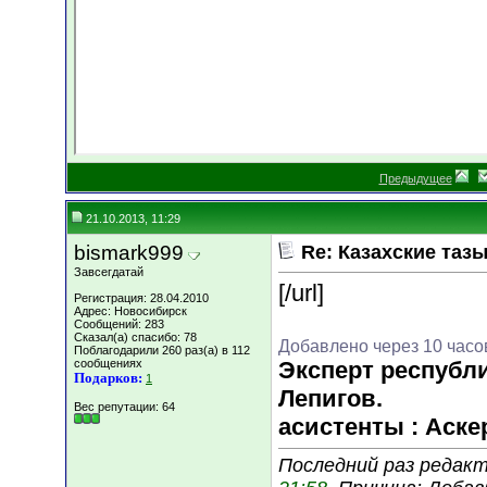
Предыдущее
21.10.2013, 11:29
bismark999
Re: Казахские тазы
Завсегдатай
[/url]
Регистрация: 28.04.2010
Адрес: Новосибирск
Сообщений: 283
Сказал(а) спасибо: 78
Добавлено через 10 часо
Поблагодарили 260 раз(а) в 112
сообщениях
Эксперт республи
Подарков:
1
Лепигов.
Вес репутации:
64
асистенты : Аске
Последний раз редакти