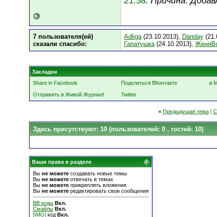
21:58
. Причина: Доба
7 пользователя(ей)
Adliga
(23.10.2013),
Danday
(21.
сказали cпасибо:
Гапатушка
(24.10.2013),
ЖеняBo
Закладки
Share in Facebook
Поделиться ВКонтакте
в 
Отправить в Живой Журнал!
Twitter
«
Предыдущая тема
|
С
Здесь присутствуют: 10
(пользователей: 0 , гостей: 10)
Ваши права в разделе
Вы
не можете
создавать новые темы
Вы
не можете
отвечать в темах
Вы
не можете
прикреплять вложения
Вы
не можете
редактировать свои сообщения
BB коды
Вкл.
Смайлы
Вкл.
[IMG]
код
Вкл.