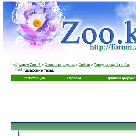
Форум Zoo.kZ
>
Основные разделы
>
Собаки
>
Породные клубы собак
Казахские тазы.
Регистрация
Справка
Правила форума