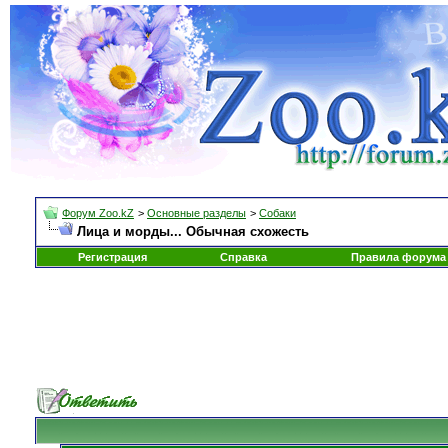
Форум Zoo.kZ
>
Основные разделы
>
Собаки
Лица и морды... Обычная схожесть
Регистрация
Справка
Правила форума