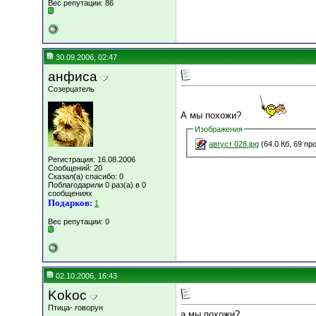
Вес репутации:
86
30.09.2006, 02:47
анфиса
Созерцатель
А мы похожи?
Изображения
август 028.jpg
(64.0 Кб, 69 пр
Регистрация: 16.08.2006
Сообщений: 20
Сказал(а) спасибо: 0
Поблагодарили 0 раз(а) в 0
сообщениях
Подарков:
1
Вес репутации:
0
02.10.2006, 16:43
Kokoc
Птица- говорун
а мы похожи?