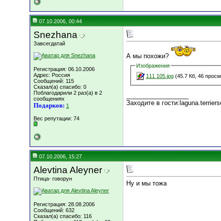
07.10.2006, 00:44
Snezhana
Завсегдатай
А мы похожи?
Изображения
Регистрация: 06.10.2006
Адрес: Россия
111 105.jpg
(45.7 Кб, 46 прос
Сообщений: 115
Сказал(а) спасибо: 0
Поблагодарили 2 раз(а) в 2
__________________
сообщениях
Заходите в гости:laguna.terrier
Подарков:
1
Вес репутации:
74
07.10.2006, 15:27
Alevtina Aleyner
Птица- говорун
Ну и мы тожа
Регистрация: 28.08.2006
Сообщений: 632
Сказал(а) спасибо: 116