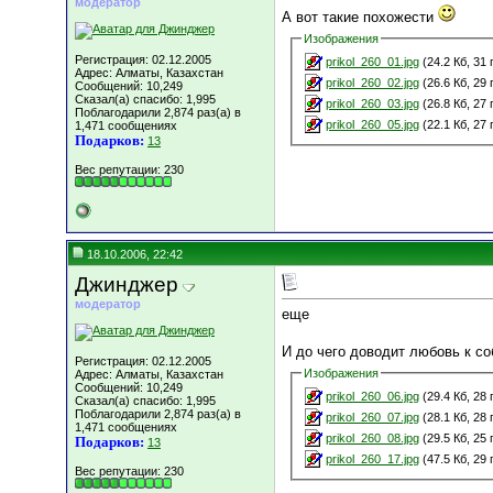
модератор
А вот такие похожести
Изображения
Регистрация: 02.12.2005
prikol_260_01.jpg
(24.2 Кб, 31
Адрес: Алматы, Казахстан
prikol_260_02.jpg
(26.6 Кб, 29
Сообщений: 10,249
Сказал(а) спасибо: 1,995
prikol_260_03.jpg
(26.8 Кб, 27
Поблагодарили 2,874 раз(а) в
prikol_260_05.jpg
(22.1 Кб, 27
1,471 сообщениях
Подарков:
13
Вес репутации:
230
18.10.2006, 22:42
Джинджер
модератор
еще
И до чего доводит любовь к с
Регистрация: 02.12.2005
Изображения
Адрес: Алматы, Казахстан
Сообщений: 10,249
prikol_260_06.jpg
(29.4 Кб, 28
Сказал(а) спасибо: 1,995
Поблагодарили 2,874 раз(а) в
prikol_260_07.jpg
(28.1 Кб, 28
1,471 сообщениях
prikol_260_08.jpg
(29.5 Кб, 25
Подарков:
13
prikol_260_17.jpg
(47.5 Кб, 29
Вес репутации:
230