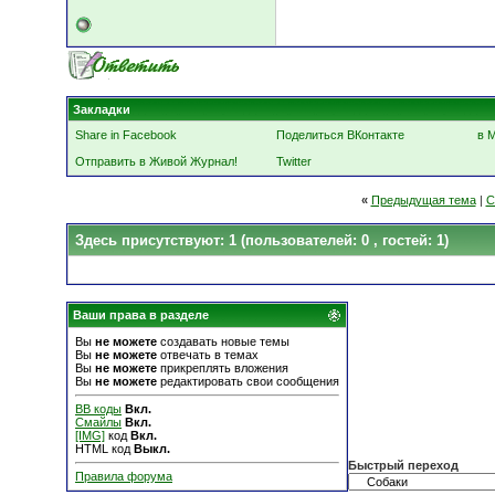
Закладки
Share in Facebook
Поделиться ВКонтакте
в 
Отправить в Живой Журнал!
Twitter
«
Предыдущая тема
|
С
Здесь присутствуют: 1
(пользователей: 0 , гостей: 1)
Ваши права в разделе
Вы
не можете
создавать новые темы
Вы
не можете
отвечать в темах
Вы
не можете
прикреплять вложения
Вы
не можете
редактировать свои сообщения
BB коды
Вкл.
Смайлы
Вкл.
[IMG]
код
Вкл.
HTML код
Выкл.
Быстрый переход
Правила форума