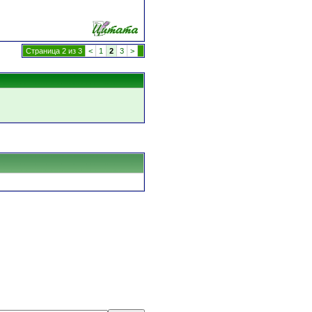
Страница 2 из 3
<
1
2
3
>