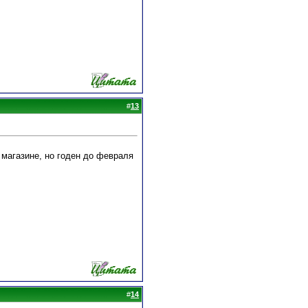
#
13
 магазине, но годен до февраля
#
14