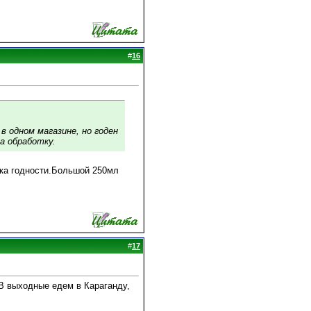
#
16
в одном магазине, но годен
на обработку.
рока годности.Большой 250мл
#
17
 В выходные едем в Караганду,