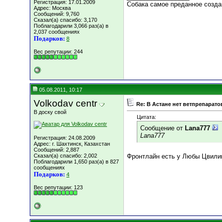
Регистрация: 17.01.2009
Собака самое преданное создан
Адрес: Москва
Сообщений: 9,760
Сказал(а) спасибо: 3,170
Поблагодарили 3,066 раз(а) в
2,037 сообщениях
Подарков:
8
Вес репутации:
244
05.08.2011, 10:17
Volkodav centr
Re: В Астане нет ветпрепарато
В доску свой
Цитата:
Сообщение от
Lana777
Lana777
Регистрация: 24.08.2009
Адрес: г. Шахтинск, Казахстан
Сообщений: 2,887
Сказал(а) спасибо: 2,002
Фронтлайн есть у Любы Цвилико
Поблагодарили 1,650 раз(а) в 827
сообщениях
Подарков:
4
Вес репутации:
123