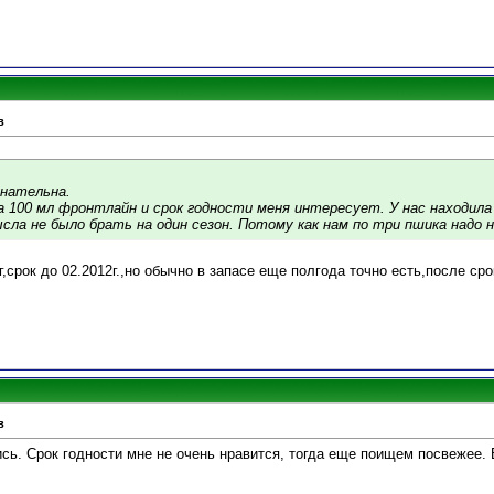
в
знательна.
 100 мл фронтлайн и срок годности меня интересует. У нас находила 
ысла не было брать на один сезон. Потому как нам по три пшика надо 
г,срок до 02.2012г.,но обычно в запасе еще полгода точно есть,после с
в
лись. Срок годности мне не очень нравится, тогда еще поищем посвежее.