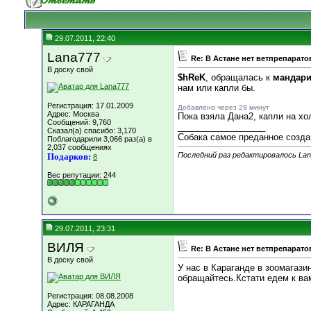
29.07.2011, 22:40
Lana777
Re: В Астане нет ветпрепарато
В доску свой
$hReK
, обращалась к
мандар
нам или капли бы.
Регистрация: 17.01.2009
Добавлено через 29 минут
Адрес: Москва
Пока взяла Дана2, капли на хо
Сообщений: 9,760
__________________
Сказал(а) спасибо: 3,170
Собака самое преданное создан
Поблагодарили 3,066 раз(а) в
2,037 сообщениях
Последний раз редактировалось Lana
Подарков:
8
Вес репутации:
244
29.07.2011, 23:31
ВИЛЯ
Re: В Астане нет ветпрепарато
В доску свой
У нас в Караганде в зоомагази
обращайтесь.Кстати едем к вам
Регистрация: 08.08.2008
Адрес: КАРАГАНДА