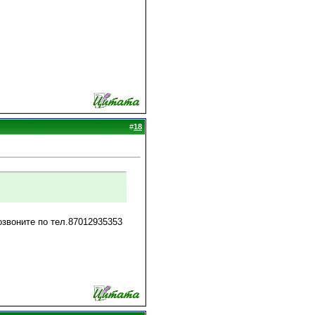
#
18
озвоните по тел.87012935353