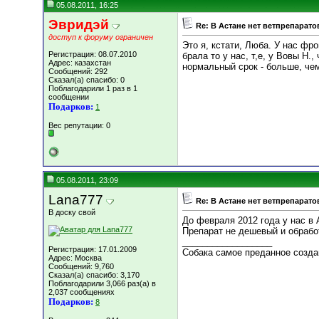
05.08.2011, 16:25
Эвридэй
Re: В Астане нет ветпрепарато
доступ к форуму ограничен
Это я, кстати, Люба. У нас фро
Регистрация: 08.07.2010
брала то у нас, т,е, у Вовы Н.
Адрес: казахстан
нормальный срок - больше, чем
Сообщений: 292
Сказал(а) спасибо: 0
Поблагодарили 1 раз в 1
сообщении
Подарков:
1
Вес репутации:
0
05.08.2011, 23:09
Lana777
Re: В Астане нет ветпрепарато
В доску свой
До февраля 2012 года у нас в 
Препарат не дешевый и обработ
__________________
Регистрация: 17.01.2009
Собака самое преданное создан
Адрес: Москва
Сообщений: 9,760
Сказал(а) спасибо: 3,170
Поблагодарили 3,066 раз(а) в
2,037 сообщениях
Подарков:
8