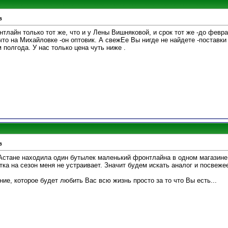
в
нтлайн только тот же, что и у Лены Вишняковой, и срок тот же -до февра
, что на Михайловке -он оптовик. А свежЕе Вы нигде не найдете -поставки
 полгода. У нас только цена чуть ниже .
в
Астане находила один бутылек маленький фронтлайна в одном магазине, 
ка на сезон меня не устраивает. Значит будем искать аналог и посвеже
ие, которое будет любить Вас всю жизнь просто за то что Вы есть...