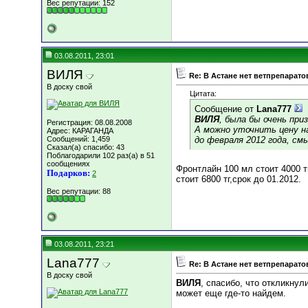
Вес репутации:
152
03.08.2011, 23:01
ВИЛЯ
Re: В Астане нет ветпрепарато
В доску свой
Цитата:
Сообщение от
Lana777
ВИЛЯ
, была бы очень при
Регистрация: 08.08.2008
А можно уточнить цену на
Адрес: КАРАГАНДА
Сообщений: 1,459
до февраля 2012 года, см
Сказал(а) спасибо: 43
Поблагодарили 102 раз(а) в 51
сообщениях
Фронтлайн 100 мл стоит 4000 т
Подарков:
2
стоит 6800 тг,срок до 01.2012.
Вес репутации:
88
03.08.2011, 23:21
Lana777
Re: В Астане нет ветпрепарато
В доску свой
ВИЛЯ
, спасибо, что откликну
может еще где-то найдем.
__________________