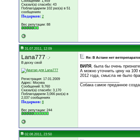
Сообщений: 1,459
Сказал(а) спасибо: 43
Поблагодарили 102 раз(а) в 51
сообщениях
Подарков:
2
Вес репутации:
88
31.07.2011, 12:09
Lana777
Re: В Астане нет ветпрепарато
В доску свой
ВИЛЯ
, была бы очень признат
А можно уточнить цену на 100 
2012 года, смысла не было бра
Регистрация: 17.01.2009
__________________
Адрес: Москва
Собака самое преданное создан
Сообщений: 9,760
Сказал(а) спасибо: 3,170
Поблагодарили 3,066 раз(а) в
2,037 сообщениях
Подарков:
8
Вес репутации:
244
02.08.2011, 23:50