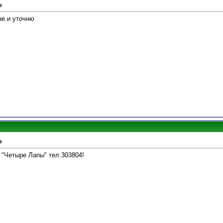
в
не и уточню
в
 "Четыре Лапы" тел 303804!