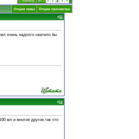
Страница 2 из 3
<
1
2
3
>
Опции темы
Опции просмотра
#
11
5 мл очень надолго хватило бы
#
12
100 мл и многое другое,так что