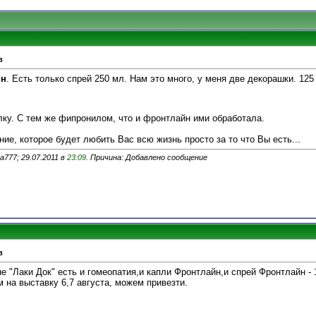
в
ин
. Есть только спрей 250 мл. Нам это много, у меня две декорашки. 12
лку. С тем же фипронилом, что и фронтлайн ими обработала.
ие, которое будет любить Вас всю жизнь просто за то что Вы есть...
777; 29.07.2011 в
23:09
. Причина: Добавлено сообщение
в
не "Лаки Док" есть и гомеопатия,и капли Фронтлайн,и спрей Фронтлайн - 
 на выставку 6,7 августа, можем привезти.