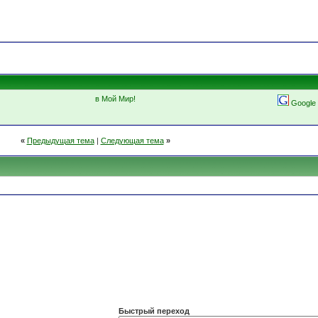
в Мой Мир!
Google
«
Предыдущая тема
|
Следующая тема
»
Быстрый переход