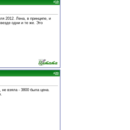
#
19
ля 2012. Лена, в принципе, и
 везде одни и те же. Это
#
20
не взяла - 3800 была цена.
е.