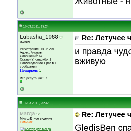
Животные - н
16.03.2011, 19:24
Lubasha_1988
Re: Летучее 
Житель
и правда чуд
Регистрация: 14.03.2011
Адрес: Алматы
Сообщений: 67
вживую
Сказал(а) спасибо: 1
Поблагодарили 1 раз в 1
сообщении
Подарков:
1
Вес репутации:
57
16.03.2011, 20:32
магда
Re: Летучее 
МимолЕтное видение
Новичок
GledisBen сп