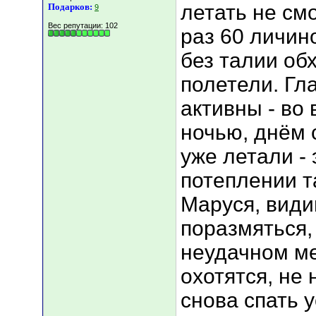
летать не см
Подарков:
9
Вес репутации:
102
раз 60 личин
без талии обх
полетели. Гл
активны - во
ночью, днём с
уже летали -
потеплении т
Маруся, види
поразмяться,
неудачном ме
охотятся, не 
снова спать 