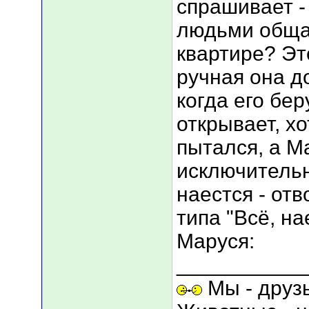
спрашивает -
людьми обща
квартире? Это
ручная она д
когда его бер
открывает, хо
пытался, а М
исключительн
наестся - от
типа "Всё, на
Маруся:
___________
Мы - друз