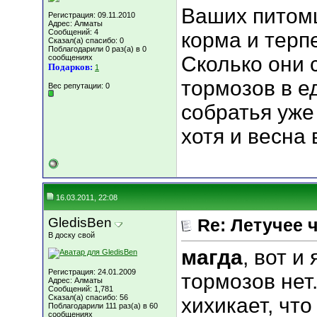
Ваших питомц
Регистрация: 09.11.2010
Адрес: Алматы
Сообщений: 4
корма и терпе
Сказал(а) спасибо: 0
Поблагодарили 0 раз(а) в 0
Сколько они 
сообщениях
Подарков:
1
тормозов в е
Вес репутации:
0
собратья уже
хотя и весна 
16.03.2011, 22:08
GledisBen
Re: Летучее 
В доску свой
магда
, вот и
Регистрация: 24.01.2009
тормозов нет.
Адрес: Алматы
Сообщений: 1,781
Сказал(а) спасибо: 56
хихикает, что
Поблагодарили 111 раз(а) в 60
сообщениях