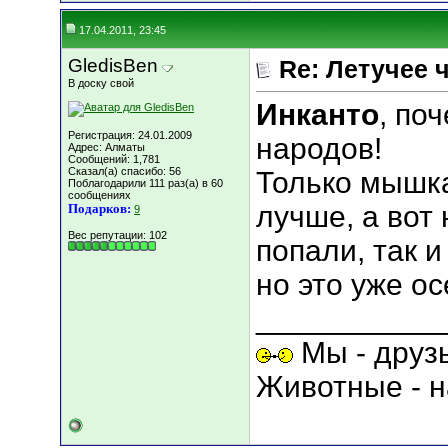
17.04.2011, 23:45
GledisBen
Re: Летучее 
В доску свой
Инканто
, по
Регистрация: 24.01.2009
народов!
Адрес: Алматы
Сообщений: 1,781
Сказал(а) спасибо: 56
Только мышка
Поблагодарили 111 раз(а) в 60
сообщениях
лучше, а вот 
Подарков:
9
Вес репутации:
102
попали, так и 
но это уже о
___________
Мы - друз
Животные - н