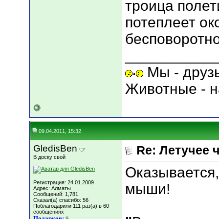
троица полети
потеплеет ок
бесповоротно
___________
Мы - друз
Животные - н
09.04.2011, 15:32
GledisBen
Re: Летучее 
В доску свой
Оказывается,
Регистрация: 24.01.2009
мыши!
Адрес: Алматы
Сообщений: 1,781
Сказал(а) спасибо: 56
Поблагодарили 111 раз(а) в 60
сообщениях
Подарков:
9