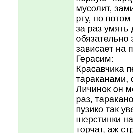
мусолит, зам
рту, но потом
за раз умять 
обязательно з
зависает на 
Герасим:
Красавчика п
тараканами, 
Личинок он м
раз, таракано
пузико так ув
шерстинки на
торчат, аж ст