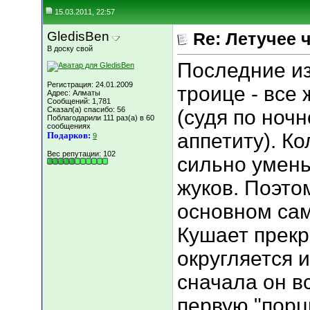
15.03.2011, 22:57
GledisBen
Re: Летучее 
В доску свой
Последние из
Регистрация: 24.01.2009
троице - все
Адрес: Алматы
Сообщений: 1,781
Сказал(а) спасибо: 56
(судя по ноч
Поблагодарили 111 раз(а) в 60
сообщениях
аппетиту). К
Подарков:
9
Вес репутации:
102
сильно умен
жуков. Поэто
основном сам
Кушает прекр
округляется и
сначала он в
первую "порц