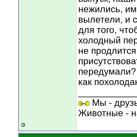
нежились, им
вылетели, и 
для того, чт
холодный пер
не продлится 
присутствова
передумали? 
как похолода
___________
Мы - друз
Животные - н