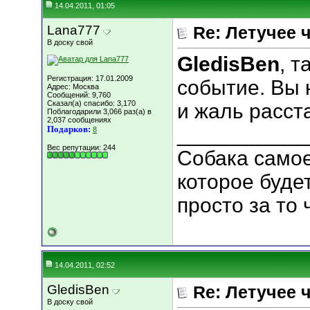
14.04.2011, 01:05
Lana777
Re: Летучее 
В доску свой
GledisBen
, 
Регистрация: 17.01.2009
событие. Вы 
Адрес: Москва
Сообщений: 9,760
Сказал(а) спасибо: 3,170
и жаль расст
Поблагодарили 3,066 раз(а) в
2,037 сообщениях
___________
Подарков:
8
Вес репутации:
244
Собака самое
которое буде
просто за то 
14.04.2011, 02:52
GledisBen
Re: Летучее 
В доску свой