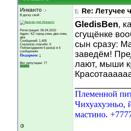
Инканто
Re: Летучее 
В доску свой
GledisBen
, к
Регистрация: 06.04.2010
сгущёнке воо
Адрес: KZ город семь два семь
два
Сообщений: 1,405
сын сразу: М
Сказал(а) спасибо: 0
Поблагодарили 6 раз(а) в 6
заведём! Пре
сообщениях
Подарков:
1
лают, мыши к
Вес репутации:
77
Красотаааааа!!
___________
Племенной пит
Чихуахуэньо, й
мастино. +777