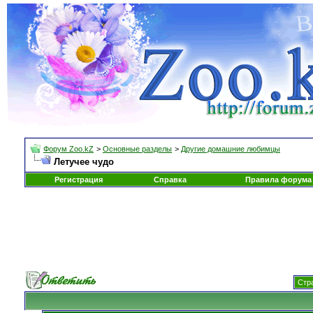
Форум Zoo.kZ
>
Основные разделы
>
Другие домашние любимцы
Летучее чудо
Регистрация
Справка
Правила форума
Стра