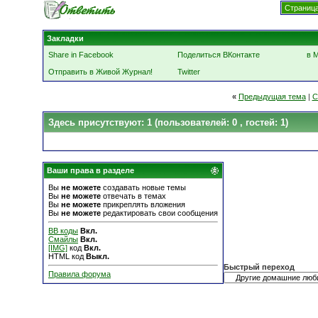
Страница
Закладки
Share in Facebook
Поделиться ВКонтакте
в 
Отправить в Живой Журнал!
Twitter
«
Предыдущая тема
|
С
Здесь присутствуют: 1
(пользователей: 0 , гостей: 1)
Ваши права в разделе
Вы
не можете
создавать новые темы
Вы
не можете
отвечать в темах
Вы
не можете
прикреплять вложения
Вы
не можете
редактировать свои сообщения
BB коды
Вкл.
Смайлы
Вкл.
[IMG]
код
Вкл.
HTML код
Выкл.
Быстрый переход
Правила форума