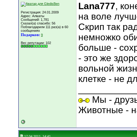
Lana777
, ко
Регистрация: 24.01.2009
на воле лучш
Адрес: Алматы
Сообщений: 1,781
Сказал(а) спасибо: 56
Скрип так ра
Поблагодарили 111 раз(а) в 60
сообщениях
немножко оби
Подарков:
9
Вес репутации:
102
больше - сох
- это же здор
вольной жизн
клетке - не д
___________
Мы - друз
Животные - н
17.04.2011, 14:41