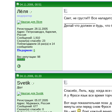
04.11.2006, 00:51
Лёля
модератор
Свет, не грусти!!! Все наладитс
__________________
Делай что должен и будь, что б
Регистрация: 28.11.2005
Адрес: Петрозаводск, Карелия,
Россия
Сообщений: 1,910
Сказал(а) спасибо: 23
Поблагодарили 16 раз(а) в 14
сообщениях
Подарков:
6
Вес репутации:
98
04.11.2006, 01:20
Svetik
Друг
Спасибо, Лель, жду, когда все
А у Фроси язык все время тор
Регистрация: 05.07.2005
Вот еще показательная поза: д
Адрес: Мурманск, Россия
Сообщений: 677
минуты или перед сном Фрося б
Сказал(а) спасибо: 0
Но - нет
Доит каждый вечер