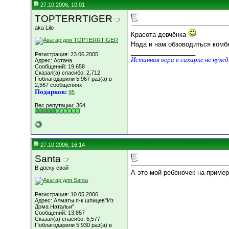
27.10.2006, 10:01
TOPTERRTIGER
aka Lilo
Красота девчёнка
Нада и нам обзоводиться комбе
__________________
Регистрация: 23.06.2005
Истинная вера в сахарке не нуж
Адрес: Астана
Сообщений: 19,658
Сказал(а) спасибо: 2,712
Поблагодарили 5,967 раз(а) в
2,567 сообщениях
Подарков:
95
Вес репутации:
364
27.10.2006, 16:14
Santa
В доску свой
А это мой ребеночек на пример
Регистрация: 10.05.2006
Адрес: Алматы,п-к шпицев"Из
Дома Натальи"
Сообщений: 13,857
Сказал(а) спасибо: 5,577
Поблагодарили 5,930 раз(а) в