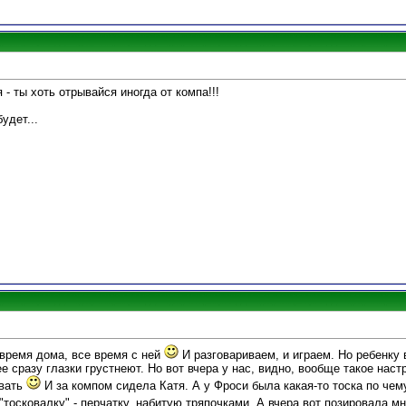
 - ты хоть отрывайся иногда от компа!!!
удет...
 время дома, все время с ней
И разговариваем, и играем. Но ребенку 
ее сразу глазки грустнеют. Но вот вчера у нас, видно, вообще такое нас
овать
И за компом сидела Катя. А у Фроси была какая-то тоска по чем
"тосковалку" - перчатку, набитую тряпочками. А вчера вот позировала 