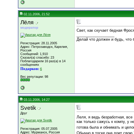
02.11.2006, 21:52
Лёля
модератор
Свет, как скучает бедная Фрося
__________________
Делай что должен и будь, что б
Регистрация: 28.11.2005
Адрес: Петрозаводск, Карелия,
Россия
Сообщений: 1,910
Сказал(а) спасибо: 23
Поблагодарили 16 раз(а) в 14
сообщениях
Подарков:
6
Вес репутации:
98
03.11.2006, 14:27
Svetik
Друг
Леля, я ведь безработная, все
как только сажусь к компу, у н
готова была и обнимать и цел
Регистрация: 05.07.2005
Адрес: Мурманск, Россия
Обычно в тоске она доит свою 