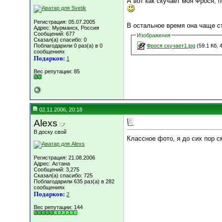
А вот как скучает моя Фрося, 
Регистрация: 05.07.2005
В остальное время она чаще ст
Адрес: Мурманск, Россия
Сообщений: 677
Изображения
Сказал(а) спасибо: 0
Поблагодарили 0 раз(а) в 0
Фрося скучает1.jpg
(59.1 Кб, 
сообщениях
Подарков:
1
Вес репутации:
85
02.11.2006, 20:18
Alexs
В доску свой
Классное фото, я до сих пор 
Регистрация: 21.08.2006
Адрес: Астана
Сообщений: 3,275
Сказал(а) спасибо: 725
Поблагодарили 635 раз(а) в 282
сообщениях
Подарков:
2
Вес репутации:
144