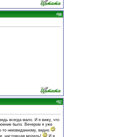
#
56
#
57
ведь всегда мало. И я вижу, что
троение было. Вечером я уже
у-то неизведанному, видно
мне, настоящая модель!
И я