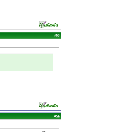
#
53
#
54