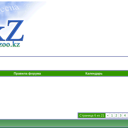
Правила форума
Календарь
Страница 6 из 21
<
1
2
3
4