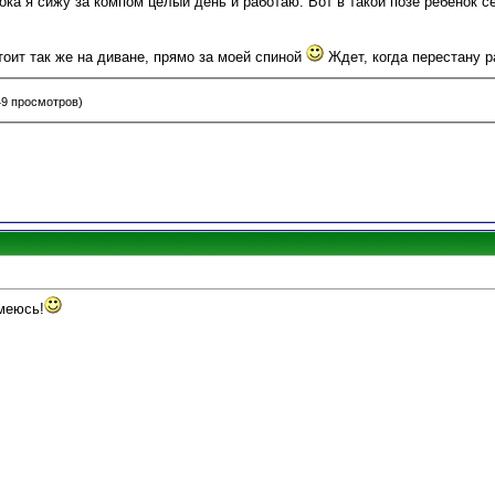
пока я сижу за компом целый день и работаю. Вот в такой позе ребенок с
оит так же на диване, прямо за моей спиной
Ждет, когда перестану 
49 просмотров)
смеюсь!