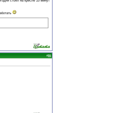
егодня стоял на кресле 10 минут
работать
#
55