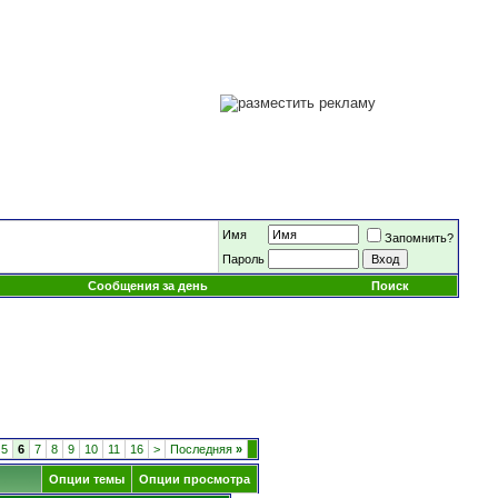
Имя
Запомнить?
Пароль
Сообщения за день
Поиск
5
6
7
8
9
10
11
16
>
Последняя
»
Опции темы
Опции просмотра