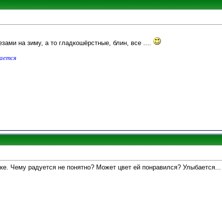
зами на зиму, а то гладкошёрстные, блин, все ....
дается
ке. Чему радуется не понятно? Может цвет ей понравился? Улыбается...