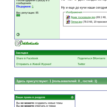
Поблагодарили 0 раз(а) в 0
сообщениях
Подарков:
1
Ну и еще до кучи наши сегодн
Изображения
Вес репутации:
85
Доим тосковалку.jpg
(69.1 Кб,
Пятки.jpg
(78.0 Кб, 19 просмо
Закладки
Share in Facebook
Поделиться ВКонтакте
Отправить в Живой Журнал!
Twitter
Здесь присутствуют: 1
(пользователей: 0 , гостей: 1)
Ваши права в разделе
Вы
не можете
создавать новые темы
Вы
не можете
отвечать в темах