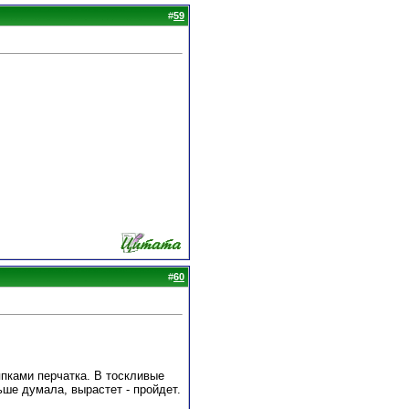
#
59
#
60
япками перчатка. В тоскливые
ьше думала, вырастет - пройдет.