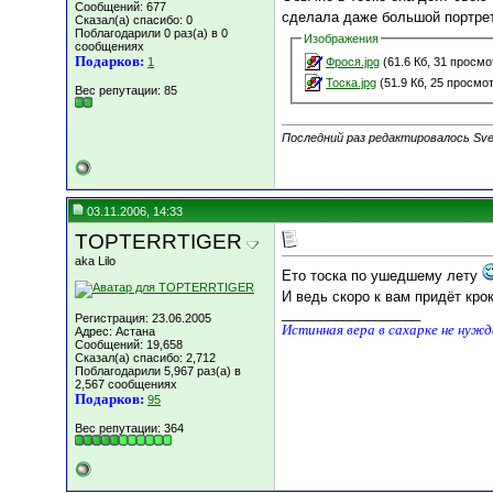
Сообщений: 677
сделала даже большой портре
Сказал(а) спасибо: 0
Поблагодарили 0 раз(а) в 0
Изображения
сообщениях
Подарков:
1
Фрося.jpg
(61.6 Кб, 31 просмо
Тоска.jpg
(51.9 Кб, 25 просмо
Вес репутации:
85
Последний раз редактировалось Svet
03.11.2006, 14:33
TOPTERRTIGER
aka Lilo
Ето тоска по ушедшему лету
И ведь скоро к вам придёт кро
__________________
Регистрация: 23.06.2005
Истинная вера в сахарке не нуж
Адрес: Астана
Сообщений: 19,658
Сказал(а) спасибо: 2,712
Поблагодарили 5,967 раз(а) в
2,567 сообщениях
Подарков:
95
Вес репутации:
364