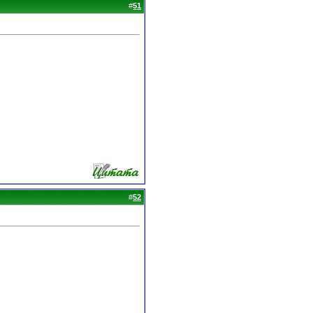
#
51
#
52