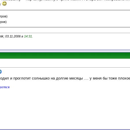
т
тров)
тров)
ik; 03.11.2006 в
14:31
.
кодил и проглотит солнышко на долгие месяцы .... у меня бы тоже плох
дается