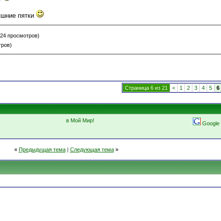
яшние пятки
 24 просмотров)
тров)
Страница 6 из 21
<
1
2
3
4
5
6
в Мой Мир!
Google
«
Предыдущая тема
|
Следующая тема
»