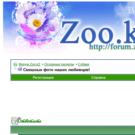
Форум Zoo.kZ
>
Основные разделы
>
Собаки
Смешные фото наших любимцев!
Регистрация
Справка