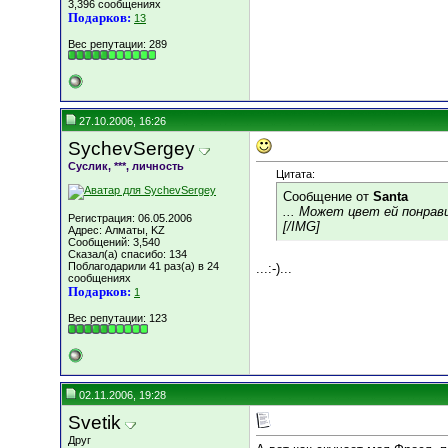
3,396 сообщениях
Подарков:
13
Вес репутации:
289
27.10.2006, 16:26
SychevSergey
Суслик, ***, личность
Цитата:
Сообщение от
Santa
... Может цвет ей понрав
Регистрация: 06.05.2006
[/IMG]
Адрес: Алматы, KZ
Сообщений: 3,540
Сказал(а) спасибо: 134
Поблагодарили 41 раз(а) в 24
...:-)...
сообщениях
Подарков:
1
Вес репутации:
123
02.11.2006, 19:28
Svetik
Друг