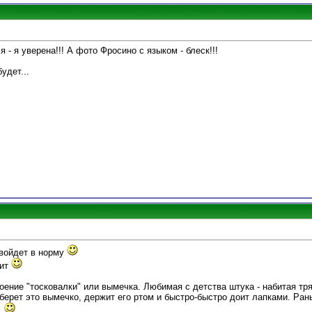
я - я уверена!!! А фото Фросино с языком - блеск!!!
удет...
 войдет в норму
чит
оение "тосковалки" или вымечка. Любимая с детства штука - набитая тр
ерет это вымечко, держит его ртом и быстро-быстро доит лапками. Ран
.