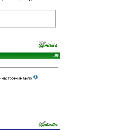
#
58
ое настроение было