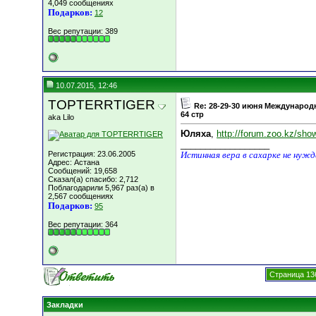
4,049 сообщениях
Подарков:
12
Вес репутации:
389
10.07.2015, 12:46
TOPTERRTIGER
Re: 28-29-30 июня Международ
64 стр
aka Lilo
Юляха
,
http://forum.zoo.kz/sh
__________________
Регистрация: 23.06.2005
Истинная вера в сахарке не нуж
Адрес: Астана
Сообщений: 19,658
Сказал(а) спасибо: 2,712
Поблагодарили 5,967 раз(а) в
2,567 сообщениях
Подарков:
95
Вес репутации:
364
Страница 13
Закладки