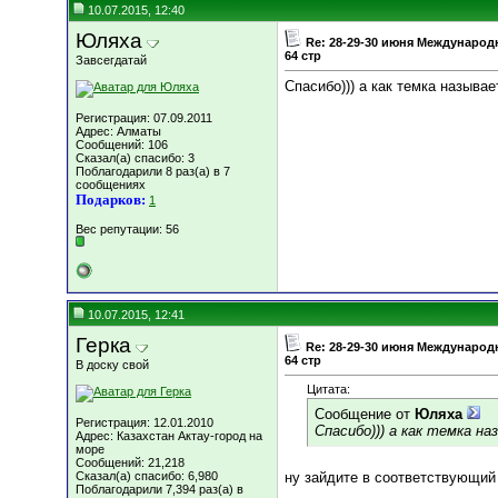
10.07.2015, 12:40
Юляха
Re: 28-29-30 июня Международ
64 стр
Завсегдатай
Спасибо))) а как темка называе
Регистрация: 07.09.2011
Адрес: Алматы
Сообщений: 106
Сказал(а) спасибо: 3
Поблагодарили 8 раз(а) в 7
сообщениях
Подарков:
1
Вес репутации:
56
10.07.2015, 12:41
Герка
Re: 28-29-30 июня Международ
64 стр
В доску свой
Цитата:
Сообщение от
Юляха
Регистрация: 12.01.2010
Спасибо))) а как темка н
Адрес: Казахстан Актау-город на
море
Сообщений: 21,218
Сказал(а) спасибо: 6,980
ну зайдите в соответствующий
Поблагодарили 7,394 раз(а) в