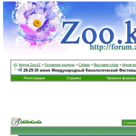
Форум Zoo.kZ
>
Основные разделы
>
Собаки
>
Выставки собак
>
Архив в
28-29-30 июня Международный Кинологический Фестиваль
Регистрация
Справка
Правила форума
Страниц