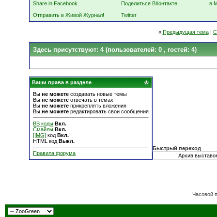
Share in Facebook
Поделиться ВКонтакте
в 
Отправить в Живой Журнал!
Twitter
«
Предыдущая тема
|
С
Здесь присутствуют: 4
(пользователей: 0 , гостей: 4)
Ваши права в разделе
Вы
не можете
создавать новые темы
Вы
не можете
отвечать в темах
Вы
не можете
прикреплять вложения
Вы
не можете
редактировать свои сообщения
BB коды
Вкл.
Смайлы
Вкл.
[IMG]
код
Вкл.
HTML код
Выкл.
Быстрый переход
Правила форума
Часовой 