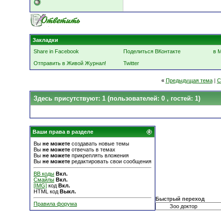
Закладки
Share in Facebook
Поделиться ВКонтакте
в 
Отправить в Живой Журнал!
Twitter
«
Предыдущая тема
|
С
Здесь присутствуют: 1
(пользователей: 0 , гостей: 1)
Ваши права в разделе
Вы
не можете
создавать новые темы
Вы
не можете
отвечать в темах
Вы
не можете
прикреплять вложения
Вы
не можете
редактировать свои сообщения
BB коды
Вкл.
Смайлы
Вкл.
[IMG]
код
Вкл.
HTML код
Выкл.
Быстрый переход
Правила форума