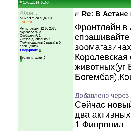
10.01.2014, 10:56
Абай
Re: В Астане
МимолЕтное видение
Новичок
Фронтлайн в 
Регистрация: 12.10.2013
Адрес: Астана
спрашивайте 
Сообщений: 2
Сказал(а) спасибо: 0
Поблагодарили 0 раз(а) в 0
зоомагазинах
сообщениях
Подарков:
0
Королевская 
Вес репутации:
0
животных(уг
Богембая),Ко
Добавлено через 
Сейчас новы
два активны
1 Фипронил