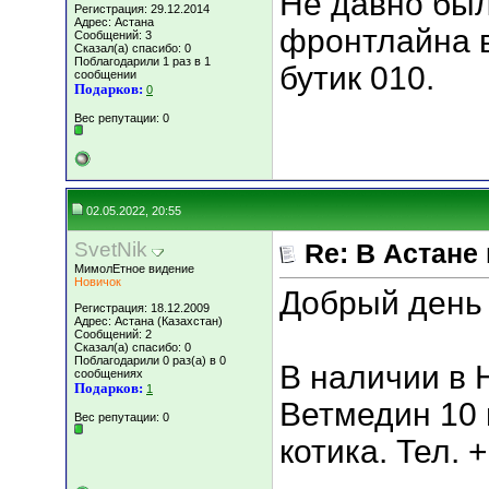
Не давно бы
Регистрация: 29.12.2014
Адрес: Астана
фронтлайна в
Сообщений: 3
Сказал(а) спасибо: 0
Поблагодарили 1 раз в 1
бутик 010.
сообщении
Подарков:
0
Вес репутации:
0
02.05.2022, 20:55
SvetNik
Re: В Астане
МимолЕтное видение
Новичок
Добрый день 
Регистрация: 18.12.2009
Адрес: Астана (Казахстан)
Сообщений: 2
Сказал(а) спасибо: 0
Поблагодарили 0 раз(а) в 0
В наличии в 
сообщениях
Подарков:
1
Ветмедин 10 
Вес репутации:
0
котика. Тел. 