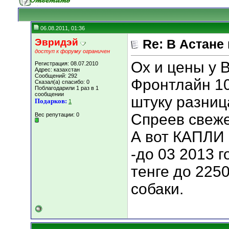
06.08.2011, 01:36
Эвридэй
Re: В Астане
доступ к форуму ограничен
Ох и цены у В
Регистрация: 08.07.2010
Адрес: казахстан
Сообщений: 292
Фронтлайн 10
Сказал(а) спасибо: 0
Поблагодарили 1 раз в 1
сообщении
штуку разница
Подарков:
1
Спреев свеже
Вес репутации:
0
А вот КАПЛИ 
-до 03 2013 г
тенге до 2250
собаки.