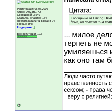
Цитата:
Регистрация: 06.05.2006
Адрес: Алматы, KZ
Сообщений: 3,540
Сказал(а) спасибо: 134
Сообщение от
Daring Devi
Поблагодарили 41 раз(а) в 24
дома, на пеленки и на ков
сообщениях
Подарков:
1
... милое дел
Вес репутации:
123
терпеть не м
умиляешься 
как оно там бы
___________
Люди часто путают
нравственность с
сексом; - права 
- веру с религией