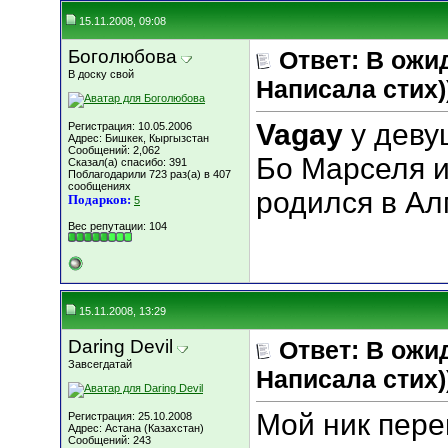
15.11.2008, 09:08
Боголюбова
Ответ: В ожи
В доску свой
Написала стих))
Vagay
у деву
Регистрация: 10.05.2006
Адрес: Бишкек, Кыргызстан
Сообщений: 2,062
Бо Марселя и
Сказал(а) спасибо: 391
Поблагодарили 723 раз(а) в 407
сообщениях
родился в Ал
Подарков:
5
Вес репутации:
104
15.11.2008, 13:29
Daring Devil
Ответ: В ожи
Завсегдатай
Написала стих))
Мой ник пер
Регистрация: 25.10.2008
Адрес: Астана (Казахстан)
Сообщений: 243