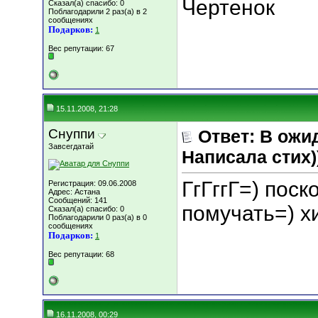
Чертенок
Сказал(а) спасибо: 0
Поблагодарили 2 раз(а) в 2
сообщениях
Подарков:
1
Вес репутации:
67
15.11.2008, 21:28
Снуппи
Ответ: В ожи
Завсегдатай
Написала стих))
ГгГггГ=) поск
Регистрация: 09.06.2008
Адрес: Астана
Сообщений: 141
помучать=) х
Сказал(а) спасибо: 0
Поблагодарили 0 раз(а) в 0
сообщениях
Подарков:
1
Вес репутации:
68
16.11.2008, 00:29