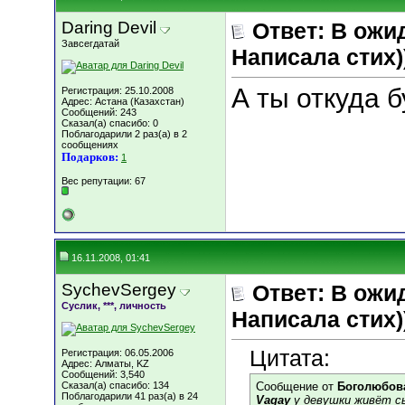
Daring Devil
Ответ: В ожи
Завсегдатай
Написала стих))
А ты откуда 
Регистрация: 25.10.2008
Адрес: Астана (Казахстан)
Сообщений: 243
Сказал(а) спасибо: 0
Поблагодарили 2 раз(а) в 2
сообщениях
Подарков:
1
Вес репутации:
67
16.11.2008, 01:41
SychevSergey
Ответ: В ожи
Суслик, ***, личность
Написала стих))
Цитата:
Регистрация: 06.05.2006
Адрес: Алматы, KZ
Сообщений: 3,540
Сказал(а) спасибо: 134
Сообщение от
Боголюбов
Поблагодарили 41 раз(а) в 24
Vagay
у девушки живёт сы