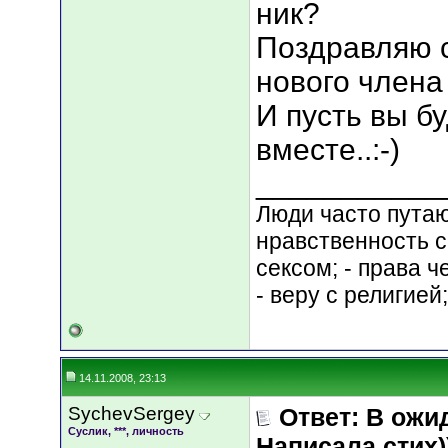
ник?
Поздравляю 
нового члена 
И пусть вы б
вместе..:-)
___________
Люди часто путают
нравственность с
сексом; - права 
- веру с религией
14.11.2008, 23:13
SychevSergey
Ответ: В ожи
Суслик, ***, личность
Написала стих))