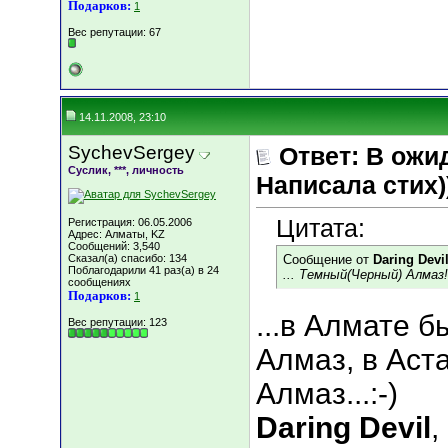
Подарков:
1
Вес репутации:
67
14.11.2008, 23:10
SychevSergey
Ответ: В ожи
Суслик, ***, личность
Написала стих))
Цитата:
Регистрация: 06.05.2006
Адрес: Алматы, KZ
Сообщений: 3,540
Сказал(а) спасибо: 134
Сообщение от
Daring Devi
Поблагодарили 41 раз(а) в 24
... Темный(Черный) Алмаз!!!
сообщениях
Подарков:
1
...в Алмате 
Вес репутации:
123
Алмаз, в Аст
Алмаз...:-)
Daring Devil
,