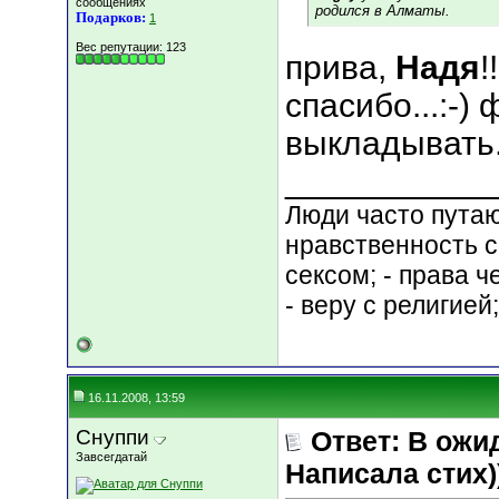
сообщениях
родился в Алматы.
Подарков:
1
Вес репутации:
123
прива,
Надя
!
спасибо...:-)
выкладывать..
___________
Люди часто путают
нравственность с
сексом; - права 
- веру с религией
16.11.2008, 13:59
Снуппи
Ответ: В ожи
Завсегдатай
Написала стих))