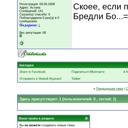
Скоее, если 
Регистрация: 09.06.2008
Адрес: Астана
Сообщений: 141
Бредли Бо...=
Сказал(а) спасибо: 0
Поблагодарили 0 раз(а) в 0
сообщениях
Подарков:
1
Вес репутации:
68
Закладки
Share in Facebook
Поделиться ВКонтакте
в 
Отправить в Живой Журнал!
Twitter
«
Предыдущая тема
|
С
Здесь присутствуют: 1
(пользователей: 0 , гостей: 1)
Ваши права в разделе
Вы
не можете
создавать новые темы