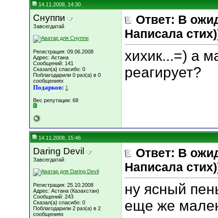
14.11.2008, 14:30
Снуппи
Ответ: В ожи
Завсегдатай
Написала стих))
хихик...=) а 
Регистрация: 09.06.2008
Адрес: Астана
Сообщений: 141
реагирует?
Сказал(а) спасибо: 0
Поблагодарили 0 раз(а) в 0
сообщениях
Подарков:
1
Вес репутации:
68
14.11.2008, 15:46
Daring Devil
Ответ: В ожи
Завсегдатай
Написала стих))
ну ясный пень
Регистрация: 25.10.2008
Адрес: Астана (Казахстан)
Сообщений: 243
еще же мале
Сказал(а) спасибо: 0
Поблагодарили 2 раз(а) в 2
сообщениях