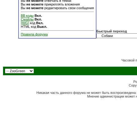
Вы
не можете
отвечать в темах
Вы
не можете
прикреплять вложения
Вы
не можете
редактировать свои сообщения
BB коды
Вкл.
Смайлы
Вкл.
[IMG]
код
Вкл.
HTML код
Выкл.
Быстрый переход
Правила форума
Часовой 
Po
Copyr
Никакая часть данного форума не может быть воспроизведена 
Мнение администрации может н