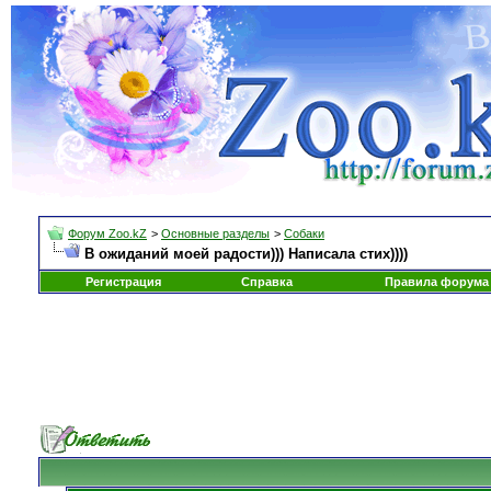
Форум Zoo.kZ
>
Основные разделы
>
Собаки
В ожиданий моей радости))) Написала стих))))
Регистрация
Справка
Правила форума