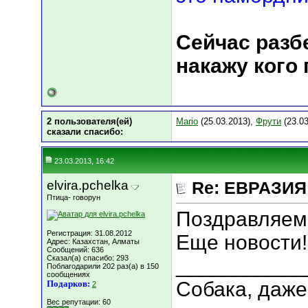
Сейчас разбе
накажу кого
2 пользователя(ей)
Mario
(25.03.2013),
Фрути
(23.03
сказали cпасибо:
23.03.2013, 16:42
elvira.pchelka
Re: ЕВРАЗИЯ 
Птица- говорун
Поздравляем!
Регистрация: 31.08.2012
Еще новости!
Адрес: Казахстан, Алматы
Сообщений: 636
Сказал(а) спасибо: 293
___________
Поблагодарили 202 раз(а) в 150
сообщениях
Собака, даже
Подарков:
2
Вес репутации:
60