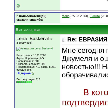
2 пользователя(ей)
Mario
(25.03.2013),
Екинто
(26.0
сказали cпасибо:
23.03.2013, 18:33
Lena_Baskervil
Re: ЕВРАЗИЯ 
В доску свой
Мне сегодня 
Регистрация: 18.11.2005
Джумеля и 
Адрес: Караганда (KZ)
Сообщений: 2,740
Сказал(а) спасибо: 298
новостью!!! 
Поблагодарили 419 раз(а) в 251
сообщениях
оборачивали
Подарков:
5
Вес репутации:
113
В кот
подтвердила