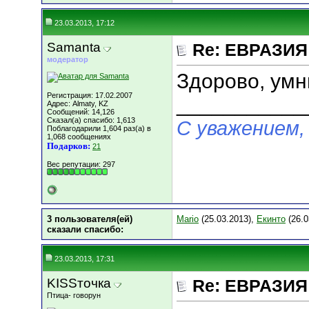
23.03.2013, 17:12
Samanta
Re: ЕВРАЗИЯ 
модератор
Здорово, умн
Регистрация: 17.02.2007
___________
Адрес: Almaty, KZ
Сообщений: 14,126
Сказал(а) спасибо: 1,613
С уважением,
Поблагодарили 1,604 раз(а) в
1,068 сообщениях
Подарков:
21
Вес репутации:
297
3 пользователя(ей)
Mario
(25.03.2013),
Екинто
(26.0
сказали cпасибо:
23.03.2013, 17:31
KISSточка
Re: ЕВРАЗИЯ 
Птица- говорун