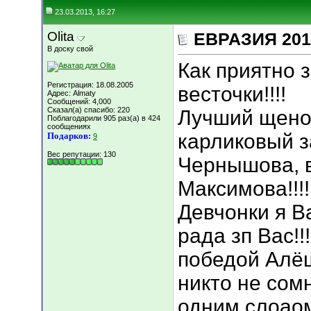
23.03.2013, 16:27
Olita
ЕВРАЗИЯ 201
В доску свой
Как приятно 
Регистрация: 18.08.2005
весточки!!!!
Адрес: Almaty
Сообщений: 4,000
Сказал(а) спасибо: 220
Лучший щено
Поблагодарили 905 раз(а) в 424
сообщениях
карликовый з
Подарков:
9
Вес репутации:
130
Чернышова, 
Максимова!!!!
Девчонки я В
рада зп Вас!!
победой Алёш
никто не сом
одним слоао