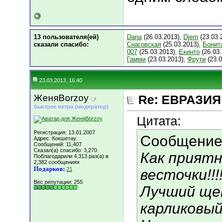
13 пользователя(ей)
Dana
(26.03.2013),
Djem
(23.03.
сказали cпасибо:
Снаговская
(25.03.2013),
Бонит
007
(25.03.2013),
Екинто
(26.03
Гамми
(23.03.2013),
Фрути
(23.0
23.03.2013, 16:40
ЖеняBorzoy
Re: ЕВРАЗИЯ 
быстрее ветра (модератор)
Цитата:
Регистрация: 13.01.2007
Сообщение
Адрес: Кокшетау.
Сообщений: 11,407
Сказал(а) спасибо: 3,270
Как приятн
Поблагодарили 4,313 раз(а) в
2,382 сообщениях
Подарков:
21
весточки!!!
Вес репутации:
255
Лучший ще
карликовый