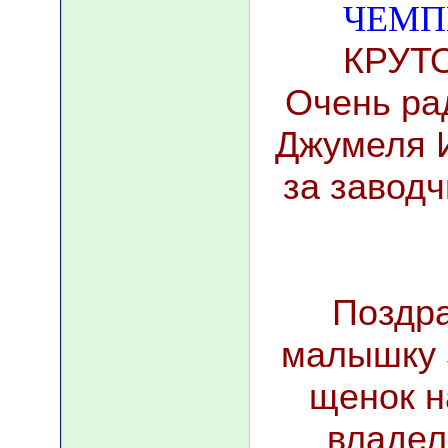
ЧЕМП
КРУТО
Очень ра
Джумеля И
за заводч
Поздр
малышку 
щенок н
владел