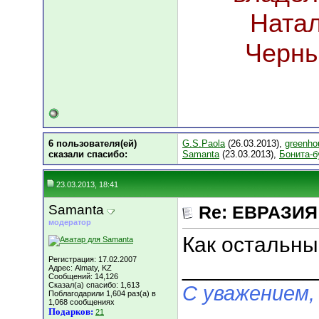
Натал
Черны
6 пользователя(ей)
G.S.Paola
(26.03.2013),
greenho
сказали cпасибо:
Samanta
(23.03.2013),
Бонита-б
23.03.2013, 18:41
Samanta
Re: ЕВРАЗИЯ 
модератор
Как остальны
Регистрация: 17.02.2007
___________
Адрес: Almaty, KZ
Сообщений: 14,126
Сказал(а) спасибо: 1,613
С уважением,
Поблагодарили 1,604 раз(а) в
1,068 сообщениях
Подарков:
21