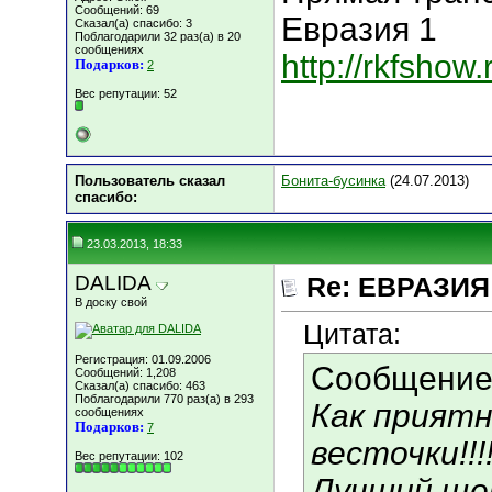
Сообщений: 69
Евразия 1
Сказал(а) спасибо: 3
Поблагодарили 32 раз(а) в 20
сообщениях
http://rkfshow
Подарков:
2
Вес репутации:
52
Пользователь сказал
Бонита-бусинка
(24.07.2013)
cпасибо:
23.03.2013, 18:33
DALIDA
Re: ЕВРАЗИЯ 
В доску свой
Цитата:
Регистрация: 01.09.2006
Сообщение
Сообщений: 1,208
Сказал(а) спасибо: 463
Поблагодарили 770 раз(а) в 293
Как приятн
сообщениях
Подарков:
7
весточки!!!
Вес репутации:
102
Лучший ще