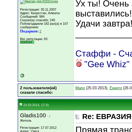
Ух ты! Очень
Регистрация: 30.11.2007
выставились!
Адрес: Казахстан, Алматы
Сообщений: 984
Сказал(а) спасибо: 245
Удачи завтра
Поблагодарили 182 раз(а) в 107
сообщениях
___________
Подарков:
2
Вес репутации:
83
Стаффи - Счас
"Gee Whiz" 
2 пользователя(ей)
Mario
(25.03.2013),
Екинто
(26.0
сказали cпасибо:
23.03.2013, 17:31
Gladis100
Re: ЕВРАЗИЯ 
Житель
Прямая тран
Регистрация: 17.07.2012
Адрес: Омск