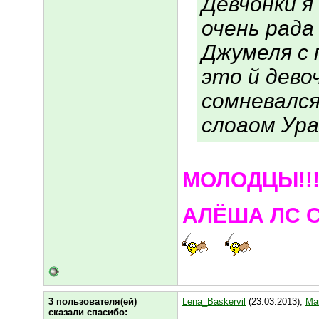
Девчонки я 
очень рада 
Джумеля с 
это й дево
сомневался
слоаом Ура
МОЛОДЦЫ!!!
АЛЁША ЛС C
3 пользователя(ей)
Lena_Baskervil
(23.03.2013),
Ma
сказали cпасибо: