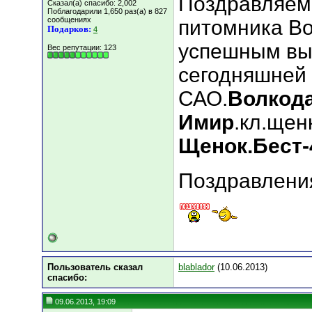
Поздравляем
Сказал(а) спасибо: 2,002
Поблагодарили 1,650 раз(а) в 827
сообщениях
питомника Во
Подарков:
4
успешным вы
Вес репутации:
123
сегодняшней 
САО.
Волкод
Имир
.кл.щен
Щенок.Бест-
Поздравления
Пользователь сказал
blablador
(10.06.2013)
cпасибо:
09.06.2013, 19:09