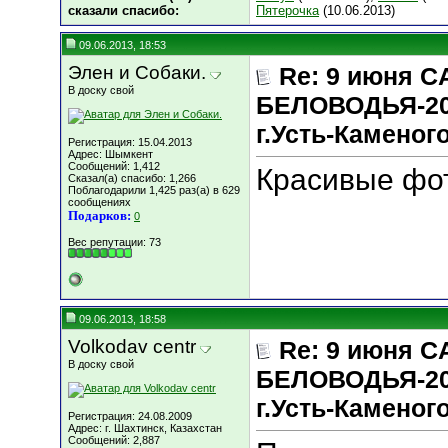
сказали cпасибо:
Пятерочка
(10.06.2013)
09.06.2013, 18:53
Элен и Собаки.
Re: 9 июня 
В доску свой
БЕЛОВОДЬЯ-20
г.Усть-Каменог
Регистрация: 15.04.2013
Адрес: Шымкент
Сообщений: 1,412
Красивые фот
Сказал(а) спасибо: 1,266
Поблагодарили 1,425 раз(а) в 629
сообщениях
Подарков:
0
Вес репутации:
73
09.06.2013, 18:58
Volkodav centr
Re: 9 июня 
В доску свой
БЕЛОВОДЬЯ-20
г.Усть-Каменог
Регистрация: 24.08.2009
Адрес: г. Шахтинск, Казахстан
Сообщений: 2,887