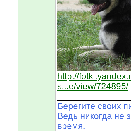
http://fotki.yandex.
s...e/view/724895/
______________
Берегите своих п
Ведь никогда не 
время.