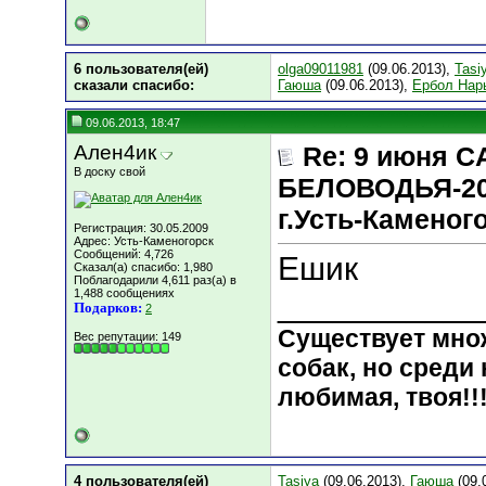
6 пользователя(ей)
olga09011981
(09.06.2013),
Tasi
сказали cпасибо:
Гаюша
(09.06.2013),
Ербол Нар
09.06.2013, 18:47
Ален4ик
Re: 9 июня 
В доску свой
БЕЛОВОДЬЯ-20
г.Усть-Каменог
Регистрация: 30.05.2009
Адрес: Усть-Каменогорск
Сообщений: 4,726
Ешик
Сказал(а) спасибо: 1,980
Поблагодарили 4,611 раз(а) в
1,488 сообщениях
___________
Подарков:
2
Существует мно
Вес репутации:
149
собак, но среди 
любимая, твоя!!
4 пользователя(ей)
Tasiya
(09.06.2013),
Гаюша
(09.