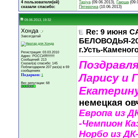
4 пользователя(ей)
Tasiya
(09.06.2013),
Гаюша
(09.
сказали cпасибо:
Пятерочка
(10.06.2013)
09.06.2013, 19:32
Хонда
Re: 9 июня 
Завсегдатай
БЕЛОВОДЬЯ-20
г.Усть-Каменог
Регистрация: 03.03.2010
Адрес: РОССИЯ!!!!!!!!
Сообщений: 213
Поздравля
Сказал(а) спасибо: 145
Поблагодарили 207 раз(а) в 69
сообщениях
Ларису и 
Подарков:
1
Вес репутации:
68
Екатерину
немецкая ов
Европа из Д
-Чемпион Ка
Норбо из ДК