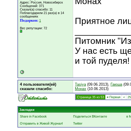
Монах
Адрес: Россия, Новосибирск
Сообщений: 371
Сказал(а) спасибо: 11
Поблагодарили 21 раз(а) в 14
сообщениях
Приятное ли
Подарков:
1
___________
Вес репутации:
72
Питомник "Из
У нас есть щ
и той пуделя!
4 пользователя(ей)
Tasiya
(09.06.2013),
Гаюша
(09.
сказали cпасибо:
Монах
(10.06.2013)
Страница 35 из 53
«
Первая
<
25
Закладки
Share in Facebook
Поделиться ВКонтакте
в 
Отправить в Живой Журнал!
Twitter