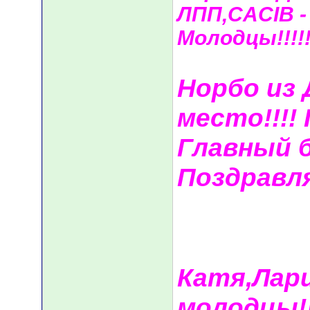
ЛПП,СACIB -
Молодцы!!!!
Норбо из 
место!!!! 
Главный б
Поздравля
Катя,Лари
молодцы!