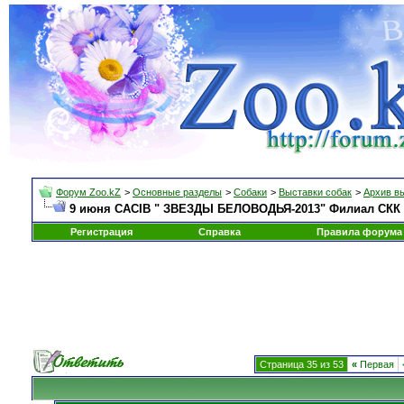
Форум Zoo.kZ
>
Основные разделы
>
Собаки
>
Выставки собак
>
Архив в
9 июня СACIB " ЗВЕЗДЫ БЕЛОВОДЬЯ-2013" Филиал СКК п
Регистрация
Справка
Правила форума
Страница 35 из 53
«
Первая