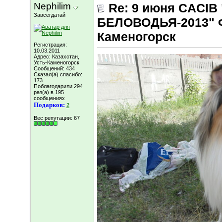
Nephilim
Re: 9 июня СACIB
Завсегдатай
БЕЛОВОДЬЯ-2013" Ф
Каменогорск
Регистрация:
10.03.2011
Адрес: Казахстан,
Усть-Каменогорск
Сообщений: 434
Сказал(а) спасибо:
173
Поблагодарили 294
раз(а) в 195
сообщениях
Подарков:
2
Вес репутации:
67