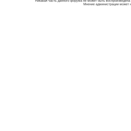
Никакая часть данного форума не может быть воспроизведена 
Мнение администрации может н