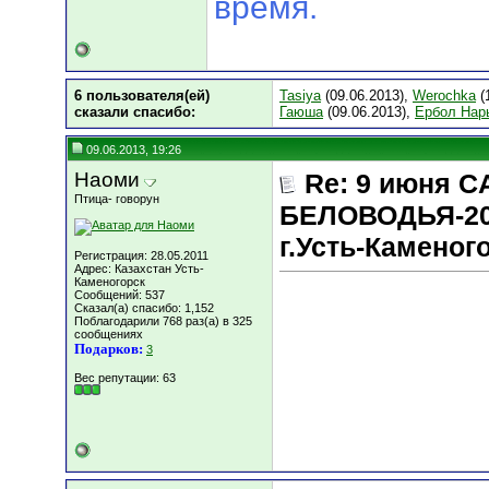
время.
6 пользователя(ей)
Tasiya
(09.06.2013),
Werochka
(
сказали cпасибо:
Гаюша
(09.06.2013),
Ербол Нар
09.06.2013, 19:26
Наоми
Re: 9 июня 
Птица- говорун
БЕЛОВОДЬЯ-20
г.Усть-Каменог
Регистрация: 28.05.2011
Адрес: Казахстан Усть-
Каменогорск
Сообщений: 537
Сказал(а) спасибо: 1,152
Поблагодарили 768 раз(а) в 325
сообщениях
Подарков:
3
Вес репутации:
63