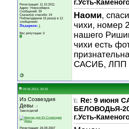
г.Усть-Каменог
Регистрация: 11.10.2011
Адрес: Новосибирск
Сообщений: 39
Наоми
, спас
Сказал(а) спасибо: 24
Поблагодарили 16 раз(а) в 12
сообщениях
чихи, номер 
Подарков:
1
нашего Ришик
Вес репутации:
0
чихи есть фо
признательна
САСИБ, ЛПП 
09.06.2013, 20:33
Из Созвездия
Re: 9 июня 
Девы
БЕЛОВОДЬЯ-20
Завсегдатай
г.Усть-Каменог
Регистрация: 26.09.2007