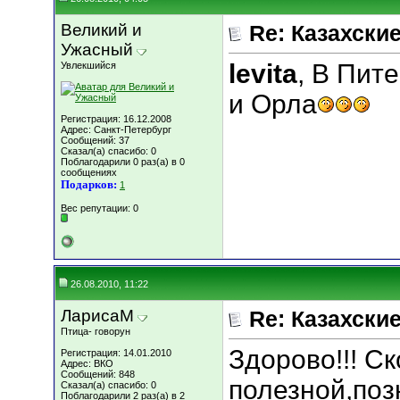
Великий и
Re: Казахские
Ужасный
levita
, В Пит
Увлекшийся
и Орла
Регистрация: 16.12.2008
Адрес: Санкт-Петербург
Сообщений: 37
Сказал(а) спасибо: 0
Поблагодарили 0 раз(а) в 0
сообщениях
Подарков:
1
Вес репутации:
0
26.08.2010, 11:22
ЛарисаМ
Re: Казахские
Птица- говорун
Здорово!!! С
Регистрация: 14.01.2010
Адрес: ВКО
Сообщений: 848
полезной,поз
Сказал(а) спасибо: 0
Поблагодарили 2 раз(а) в 2