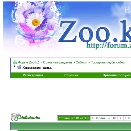
Форум Zoo.kZ
>
Основные разделы
>
Собаки
>
Породные клубы собак
Казахские тазы.
Регистрация
Справка
Правила форума
Страница 110 из 392
«
Первая
<
10
60
100