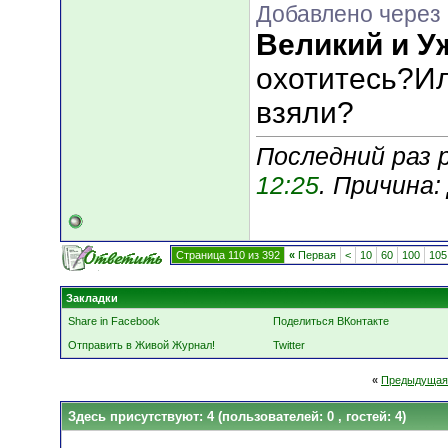
Добавлено через 
Великий и 
охотитесь?И
взяли?
Последний раз р
12:25
. Причина
Страница 110 из 392
«
Первая
<
10
60
100
105
Закладки
Share in Facebook
Поделиться ВКонтакте
Отправить в Живой Журнал!
Twitter
«
Предыдущая
Здесь присутствуют: 4
(пользователей: 0 , гостей: 4)