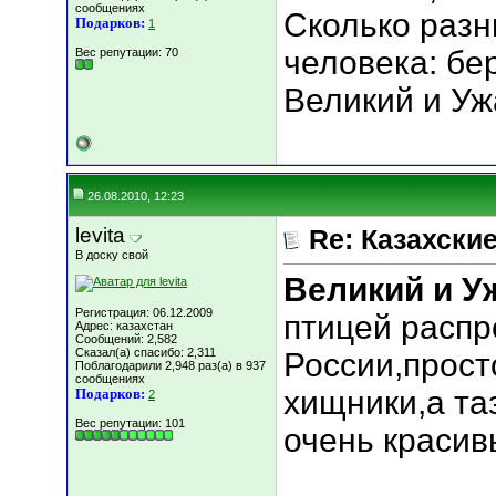
сообщениях
Сколько разн
Подарков:
1
человека: бер
Вес репутации:
70
Великий и Ужа
26.08.2010, 12:23
levita
Re: Казахские
В доску свой
Великий и 
Регистрация: 06.12.2009
птицей распр
Адрес: казахстан
Сообщений: 2,582
Сказал(а) спасибо: 2,311
России,прост
Поблагодарили 2,948 раз(а) в 937
сообщениях
хищники,а та
Подарков:
2
Вес репутации:
101
очень красив