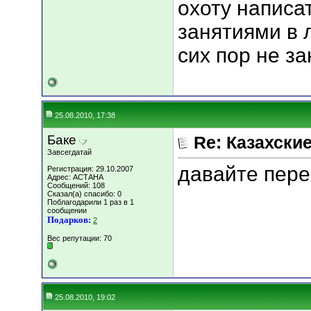
охоту написат
занятиями в 
сих пор не за
25.08.2010, 17:38
Баке
Re: Казахские
Завсегдатай
давайте пере
Регистрация: 29.10.2007
Адрес: АСТАНА
Сообщений: 108
Сказал(а) спасибо: 0
Поблагодарили 1 раз в 1
сообщении
Подарков:
2
Вес репутации:
70
25.08.2010, 19:02