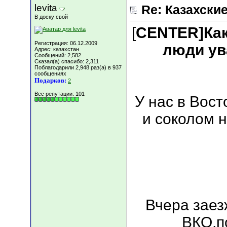
levita
Re: Казахские
В доску свой
[
CENTER]Ка
Регистрация: 06.12.2009
люди ув
Адрес: казахстан
Сообщений: 2,582
Сказал(а) спасибо: 2,311
Поблагодарили 2,948 раз(а) в 937
сообщениях
Подарков:
2
Вес репутации:
101
У нас в Вост
и соколом н
Вчера заез
ВКО,п