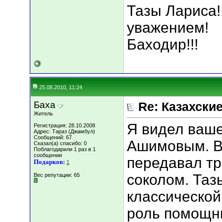
Тазы Лариса!
уважением!
Баходир!!!
25.08.2010, 11:24
Баха
Re: Казахские
Житель
Я видел ваше
Регистрация: 28.10.2008
Адрес: Тараз (Джамбул)
Сообщений: 67
Ашимовым. В
Сказал(а) спасибо: 0
Поблагодарили 1 раз в 1
сообщении
передавал т
Подарков:
1
соколом. Таз
Вес репутации:
65
классической
роль помощн