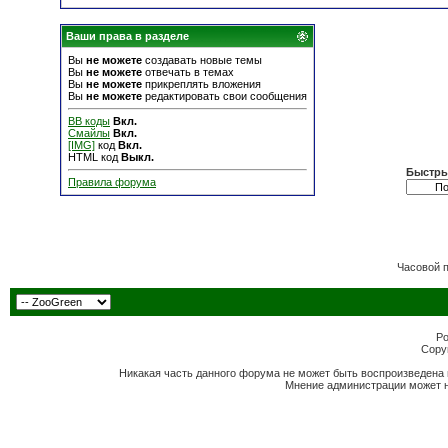
Ваши права в разделе
Вы
не можете
создавать новые темы
Вы
не можете
отвечать в темах
Вы
не можете
прикреплять вложения
Вы
не можете
редактировать свои сообщения
BB коды
Вкл.
Смайлы
Вкл.
[IMG]
код
Вкл.
HTML код
Выкл.
Быстры
Правила форума
Часовой 
Po
Copyr
Никакая часть данного форума не может быть воспроизведена 
Мнение администрации может н