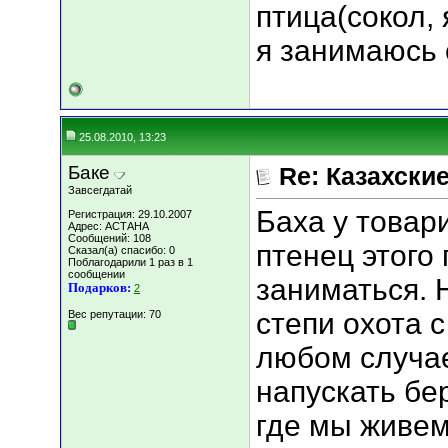
птица(сокол,
я занимаюсь
25.08.2010, 13:23
Баке
Re: Казахские
Завсегдатай
Баха у товар
Регистрация: 29.10.2007
Адрес: АСТАНА
Сообщений: 108
птенец этого 
Сказал(а) спасибо: 0
Поблагодарили 1 раз в 1
сообщении
заниматься. 
Подарков:
2
степи охота 
Вес репутации:
70
любом случае
напускать бе
где мы живем 