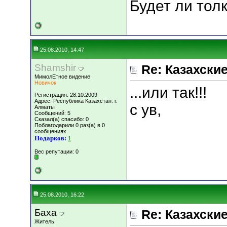
Будет ли тол
25.08.2010, 14:47
Shamshir
Re: Казахские
МимолЕтное видение
Новичок
...или так!!!
Регистрация: 28.10.2009
Адрес: Республика Казахстан. г.
с ув,
Алматы
Сообщений: 5
Сказал(а) спасибо: 0
Поблагодарили 0 раз(а) в 0
сообщениях
Подарков:
1
Вес репутации:
0
25.08.2010, 16:22
Баха
Re: Казахские
Житель