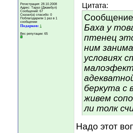
Цитата:
Регистрация: 28.10.2008
Адрес: Тараз (Джамбул)
Сообщений: 67
Сообщение
Сказал(а) спасибо: 0
Поблагодарили 1 раз в 1
сообщении
Баха у тов
Подарков:
1
Вес репутации:
65
птенец это
ним занима
условиях с
малоэфекти
адекватно
беркута с 
живем сопо
ли толк с
Надо этот во