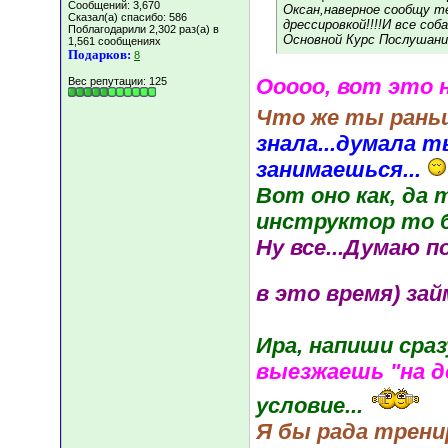
Сообщений: 3,670
Оксан,наверное сообщу те
Сказал(а) спасибо: 586
дрессировкой!!!!И все со
Поблагодарили 2,302 раз(а) в
Основной Курс Послушани
1,561 сообщениях
Подарков:
8
Ооооо, вот это 
Вес репутации:
125
Что же ты рань
знала...думала 
занимаешься...
Вот оно как, да 
инструктор то бы
Ну все...Думаю п
в это время) за
Ира, напиши сразу
выезжаешь "на д
условие...
Я бы рада трени