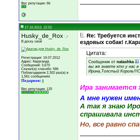
________________
Вес репутации:
66
27.10.2012, 22:52
Husky_de_Rox
Re: Требуется инс
ездовых собак! г.Кар
В доску свой
Цитата:
Регистрация: 19.07.2012
Адрес: Караганда
Сообщение от
natashka
Сообщений: 3,670
вы же знаете кто у нас в
Сказал(а) спасибо: 586
Ирина,Толстый Король!!!С
Поблагодарили 2,302 раз(а) в
1,561 сообщениях
Подарков:
8
Ира занимается 
Вес репутации:
125
А мне нужен име
А так я знаю Иро
спрашивала инс
Но, все равно сп
________________