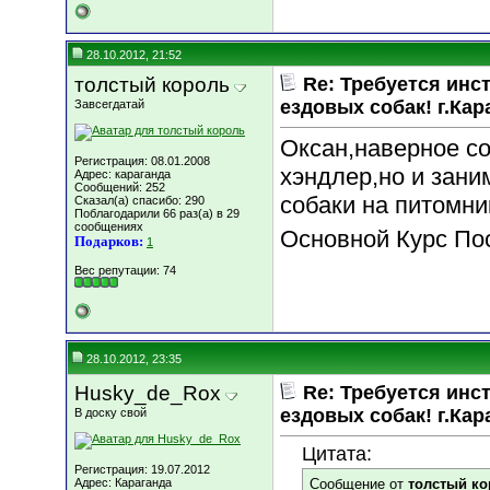
28.10.2012, 21:52
толстый король
Re: Требуется инс
ездовых собак! г.Кар
Завсегдатай
Оксан,наверное со
Регистрация: 08.01.2008
хэндлер,но и зани
Адрес: караганда
Сообщений: 252
собаки на питомни
Сказал(а) спасибо: 290
Поблагодарили 66 раз(а) в 29
сообщениях
Основной Курс По
Подарков:
1
Вес репутации:
74
28.10.2012, 23:35
Husky_de_Rox
Re: Требуется инс
ездовых собак! г.Кар
В доску свой
Цитата:
Регистрация: 19.07.2012
Адрес: Караганда
Сообщение от
толстый ко