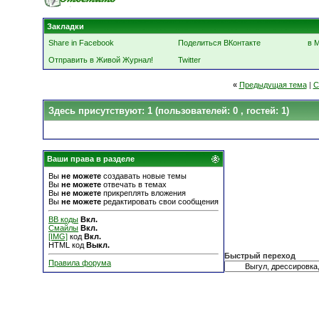
Закладки
Share in Facebook
Поделиться ВКонтакте
в 
Отправить в Живой Журнал!
Twitter
«
Предыдущая тема
|
С
Здесь присутствуют: 1
(пользователей: 0 , гостей: 1)
Ваши права в разделе
Вы
не можете
создавать новые темы
Вы
не можете
отвечать в темах
Вы
не можете
прикреплять вложения
Вы
не можете
редактировать свои сообщения
BB коды
Вкл.
Смайлы
Вкл.
[IMG]
код
Вкл.
HTML код
Выкл.
Быстрый переход
Правила форума