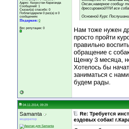
Адрес: Казахстан Караганда
Оксан,наверное сообщу те
Сообщений: 1
дрессировкой!!!!И все со
Сказал(а) спасибо: 0
Поблагодарили 0 раз(а) в 0
Основной Курс Послушани
сообщениях
Подарков:
0
Вес репутации:
0
Нам тоже нужен др
просто пройти кур
правильно воспиты
обращение с собак
Щенку 3 месяца, н
Хотелось бы начат
заниматься с нами
будем рады.
04.11.2014, 09:29
Samanta
Re: Требуется инс
ездовых собак! г.Кар
модератор