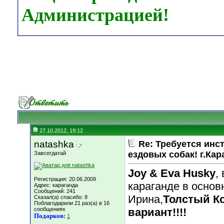
Администрацией!
27.10.2012, 19:12
natashka
Re: Требуется инс
ездовых собак! г.Кар
Завсегдатай
Joy & Eva Husky
,
Регистрация: 20.06.2009
караганде в основ
Адрес: караганда
Сообщений: 241
Ирина,
Толстый К
Сказал(а) спасибо: 8
Поблагодарили 21 раз(а) в 16
сообщениях
вариант!!!!
Подарков:
1