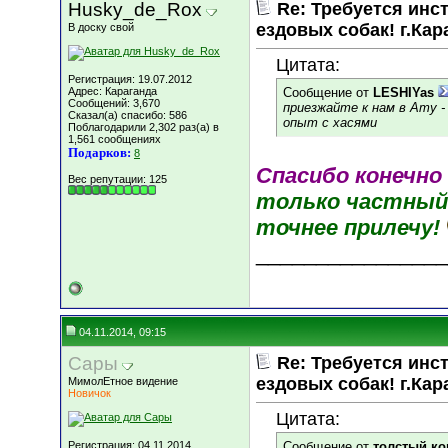
Husky_de_Rox
Re: Требуется инс
ездовых собак! г.Кар
В доску свой
Цитата:
Регистрация: 19.07.2012
Адрес: Караганда
Сообщение от
LESHIYas
Сообщений: 3,670
приезжайте к нам в Ату -
Сказал(а) спасибо: 586
опыт с хасями
Поблагодарили 2,302 раз(а) в
1,561 сообщениях
Подарков:
8
Спасибо конечно
Вес репутации:
125
только частный
точнее прилечу!
________________
04.11.2014, 09:15
Сары
Re: Требуется инс
ездовых собак! г.Кар
МимолЕтное видение
Новичок
Цитата:
Регистрация: 04.11.2014
Сообщение от
толстый ко