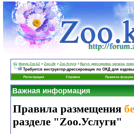
Форум Zoo.kZ
>
Zoo.Life
>
Zoo.Услуги
>
Выгул, дрессировка, натаска, помо
Требуется инструктор-дрессировщик по ОКД для ездовых
Регистрация
Справка
Правила форума
Важная информация
Правила размещения
б
разделе "Zoo.Услуги"