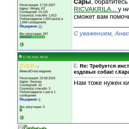
Сары
, обратитесь
Регистрация: 17.02.2007
RICVAKRILA...
у н
Адрес: Almaty, KZ
Сообщений: 14,126
сможет вам помоч
Сказал(а) спасибо: 1,613
Поблагодарили 1,604 раз(а) в
1,068 сообщениях
________________
Подарков:
21
С уважением, Ана
Вес репутации:
297
17.09.2016, 09:16
ZVER
Re: Требуется инс
ездовых собак! г.Кар
МимолЕтное видение
Регистрация: 23.08.2016
Нам тоже нужен ки
Адрес: Балхаш
Сообщений: 10
Сказал(а) спасибо: 3
Поблагодарили 1 раз в 1
сообщении
Подарков:
0
Вес репутации:
0