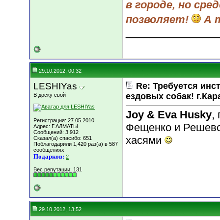
в городе, но сре
позволяет!
А 
________________
29.10.2012, 00:32
LESHIYas
Re: Требуется инс
ездовых собак! г.Кар
В доску свой
Joy & Eva Husky
,
Регистрация: 27.05.2010
Фещенко и Решевс
Адрес: Г.АЛМАТЫ
Сообщений: 3,912
хасями
Сказал(а) спасибо: 651
Поблагодарили 1,420 раз(а) в 587
сообщениях
Подарков:
2
Вес репутации:
131
29.10.2012, 13:52