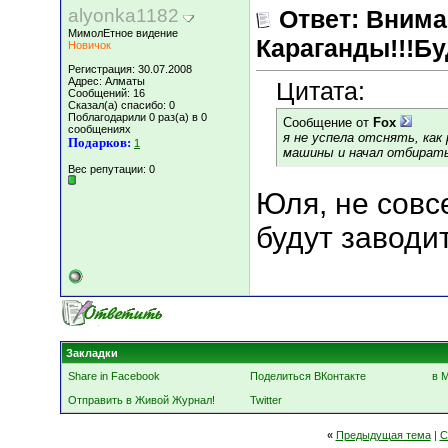
alyonka1182
Ответ: Вним
МимолЕтное видение
Караганды!!!Бу
Новичок
Регистрация: 30.07.2008
Адрес: Алматы
Цитата:
Сообщений: 16
Сказал(а) спасибо: 0
Поблагодарили 0 раз(а) в 0
Сообщение от
Fox
сообщениях
я не успела отснять, как
Подарков:
1
машины и начал отбирать 
Вес репутации:
0
Юля, не совс
будут заводи
Закладки
Share in Facebook
Поделиться ВКонтакте
в 
Отправить в Живой Журнал!
Twitter
«
Предыдущая тема
|
С