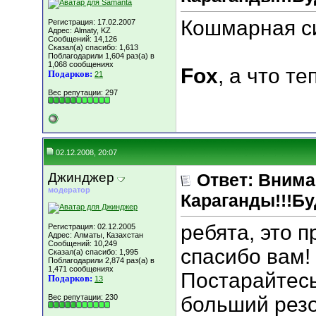
Кошмарная с
Регистрация: 17.02.2007
Адрес: Almaty, KZ
Сообщений: 14,126
Сказал(а) спасибо: 1,613
Поблагодарили 1,604 раз(а) в
1,068 сообщениях
Fox
, а что т
Подарков:
21
Вес репутации:
297
02.12.2008, 20:07
Джинджер
Ответ: Вним
модератор
Караганды!!!Бу
ребята, это п
Регистрация: 02.12.2005
Адрес: Алматы, Казахстан
Сообщений: 10,249
спасибо вам!
Сказал(а) спасибо: 1,995
Поблагодарили 2,874 раз(а) в
1,471 сообщениях
Постарайтесь
Подарков:
13
Вес репутации:
230
больший резо