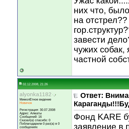
Ужас какой...
них что, был
на отстрел??
гор.структур
завести дело
чужих собак,
частной собст
02.12.2008, 21:26
alyonka1182
Ответ: Вним
МимолЕтное видение
Караганды!!!Бу
Новичок
Регистрация: 30.07.2008
Адрес: Алматы
Фонд KARE б
Сообщений: 16
Сказал(а) спасибо: 0
Поблагодарили 0 раз(а) в 0
заявление в 
сообщениях