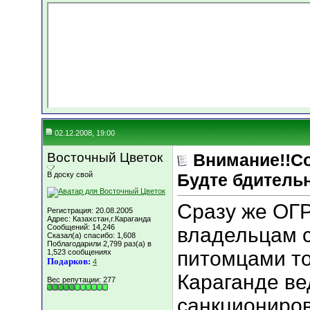
02.12.2008, 19:00
Восточный Цветок
Внимание!!Со
В доску свой
Будте бдитель
Сразу же ОГ
Регистрация: 20.08.2005
Адрес: Казахстан,г.Караганда
Сообщений: 14,246
владельцам с
Сказал(а) спасибо: 1,608
Поблагодарили 2,799 раз(а) в
питомцами то
1,523 сообщениях
Подарков:
4
Караганде ве
Вес репутации:
277
санкциониро