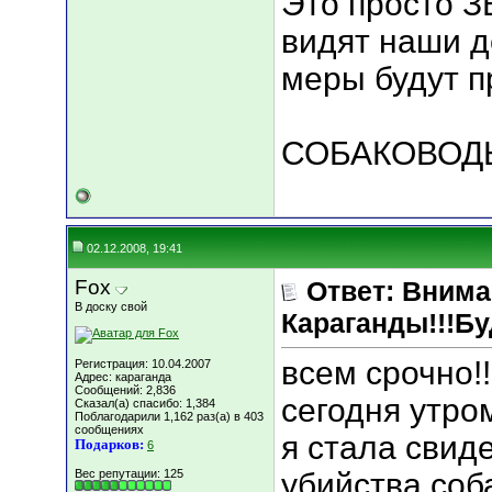
Это просто З
видят наши д
меры будут п
СОБАКОВОДЫ 
02.12.2008, 19:41
Fox
Ответ: Вним
В доску свой
Караганды!!!Бу
всем срочно!!
Регистрация: 10.04.2007
Адрес: караганда
Сообщений: 2,836
сегодня утром
Сказал(а) спасибо: 1,384
Поблагодарили 1,162 раз(а) в 403
сообщениях
я стала свид
Подарков:
6
Вес репутации:
125
убийства соба