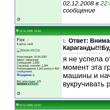
02.12.2008 в
22:
сообщение
02.12.2008, 23:04
Fox
Ответ: Вним
В доску свой
Караганды!!!Бу
я не успела о
Регистрация: 10.04.2007
Адрес: караганда
Сообщений: 2,836
момент эта г
Сказал(а) спасибо: 1,384
Поблагодарили 1,162 раз(а) в 403
сообщениях
машины и нач
Подарков:
6
Вес репутации:
125
вукручивать р
02.12.2008, 23:29