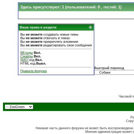
Здесь присутствуют: 1
(пользователей: 0 , гостей: 1)
Ваши права в разделе
Вы
не можете
создавать новые темы
Вы
не можете
отвечать в темах
Вы
не можете
прикреплять вложения
Вы
не можете
редактировать свои сообщения
BB коды
Вкл.
Смайлы
Вкл.
[IMG]
код
Вкл.
HTML код
Выкл.
Быстрый переход
Правила форума
Часовой 
Po
Copyr
Никакая часть данного форума не может быть воспроизведена 
Мнение администрации может н