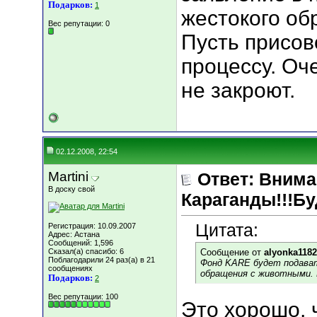
Подарков:
1
жестокого об
Вес репутации:
0
Пусть присов
процессу. Оч
не закроют.
02.12.2008, 22:54
Martini
Ответ: Вним
В доску свой
Караганды!!!Бу
Цитата:
Регистрация: 10.09.2007
Адрес: Астана
Сообщений: 1,596
Сказал(а) спасибо: 6
Сообщение от
alyonka1182
Поблагодарили 24 раз(а) в 21
Фонд KARE будет подават
сообщениях
обращения с животными. 
Подарков:
2
Вес репутации:
100
Это хорошо, 