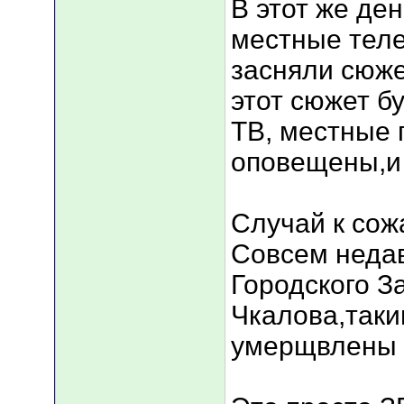
В этот же де
местные тел
засняли сюже
этот сюжет б
ТВ, местные 
оповещены,и 
Случай к сож
Совсем неда
Городского З
Чкалова,таки
умерщвлены де