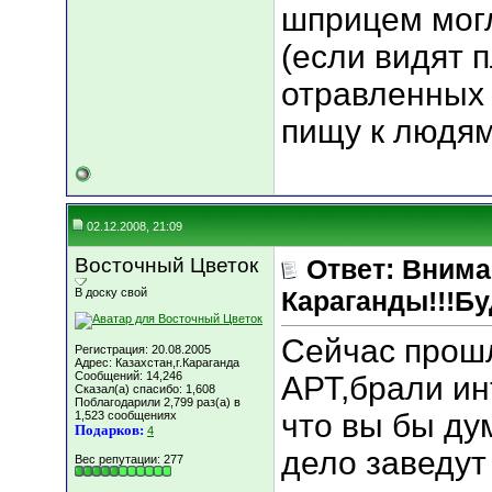
шприцем могл
(если видят п
отравленных 
пищу к людям 
02.12.2008, 21:09
Восточный Цветок
Ответ: Вним
В доску свой
Караганды!!!Бу
Сейчас прош
Регистрация: 20.08.2005
Адрес: Казахстан,г.Караганда
Сообщений: 14,246
АРТ,брали ин
Сказал(а) спасибо: 1,608
Поблагодарили 2,799 раз(а) в
что вы бы ду
1,523 сообщениях
Подарков:
4
дело заведут
Вес репутации:
277