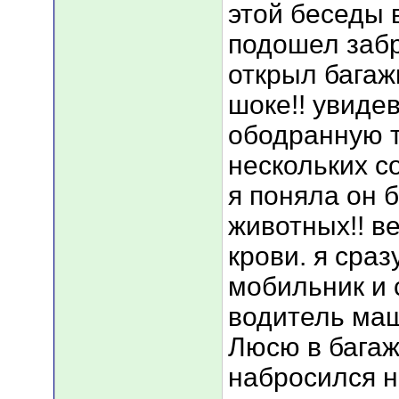
этой беседы 
подошел забр
открыл багаж
шоке!! увиде
ободранную т
нескольких со
я поняла он 
животных!! в
крови. я сраз
мобильник и 
водитель маш
Люсю в багаж
набросился н