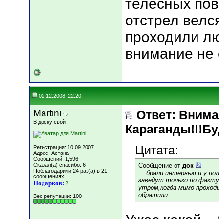
телесных пов
отстрел велс
проходили лю
внимание не о
02.12.2008, 22:20
Martini
Ответ: Вним
В доску свой
Караганды!!!Бу
Цитата:
Регистрация: 10.09.2007
Адрес: Астана
Сообщений: 1,596
Сказал(а) спасибо: 6
Сообщение от
док
Поблагодарили 24 раз(а) в 21
....брали интервью и у п
сообщениях
заведут только по факту
Подарков:
2
утром,когда мимо проходи
обратили....
Вес репутации:
100