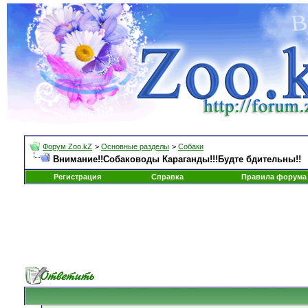
Форум Zoo.kZ
>
Основные разделы
>
Собаки
Внимание!!Собаководы Караганды!!!Будте бдительны!!
Регистрация
Справка
Правила форума