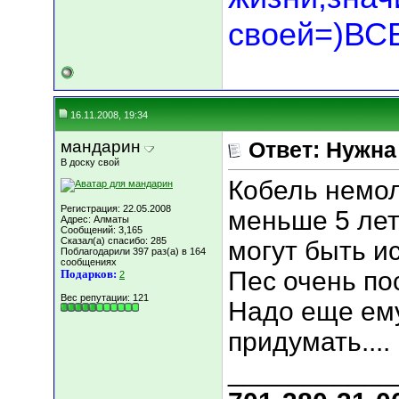
своей=)В
16.11.2008, 19:34
мандарин
Ответ: Нужн
В доску свой
Кобель немол
Регистрация: 22.05.2008
меньше 5 лет
Адрес: Алматы
Сообщений: 3,165
Сказал(а) спасибо: 285
могут быть и
Поблагодарили 397 раз(а) в 164
сообщениях
Пес очень по
Подарков:
2
Вес репутации:
121
Надо еще ему
придумать....
___________