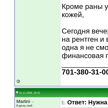
Кроме раны у
кожей,
Сегодня вече
на рентген и
одна я не см
финансовая 
___________
701-380-31-0
16.11.2008, 18:32
Martini
Ответ: Нужн
В доску свой