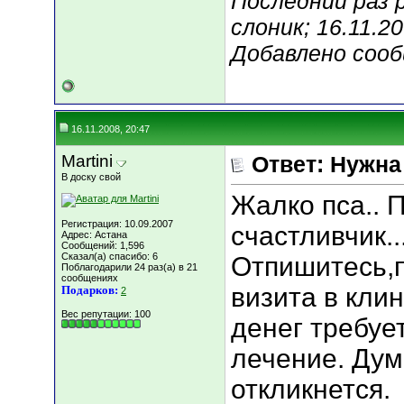
Последний раз 
слоник; 16.11.2
Добавлено соо
16.11.2008, 20:47
Martini
Ответ: Нужн
В доску свой
Жалко пса.. 
Регистрация: 10.09.2007
счастливчик...
Адрес: Астана
Сообщений: 1,596
Сказал(а) спасибо: 6
Отпишитесь,п
Поблагодарили 24 раз(а) в 21
сообщениях
визита в клин
Подарков:
2
Вес репутации:
100
денег требуе
лечение. Дум
откликнется.