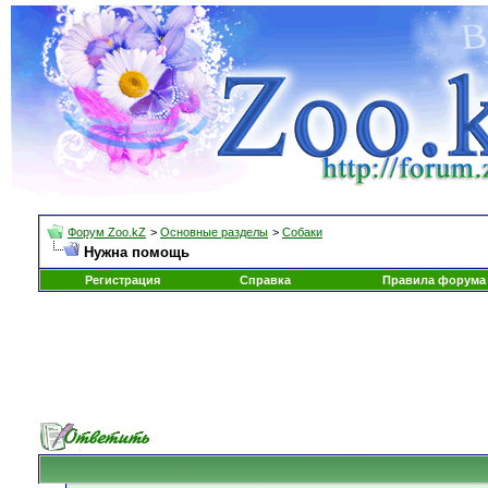
Форум Zoo.kZ
>
Основные разделы
>
Собаки
Нужна помощь
Регистрация
Справка
Правила форума