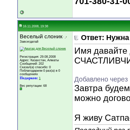
701-380-31-0
16.11.2008, 19:38
Веселый слоник
Ответ: Нужн
Завсегдатай
Имя давайте 
Регистрация: 29.08.2008
СЧАСТЛИВЧИК
Адрес: Казахстан, Алматы
Сообщений: 202
Сказал(а) спасибо: 0
Поблагодарили 0 раз(а) в 0
сообщениях
Добавлено через 
Подарков:
1
Завтра будем
Вес репутации:
68
можно догово
Я живу Сатпа