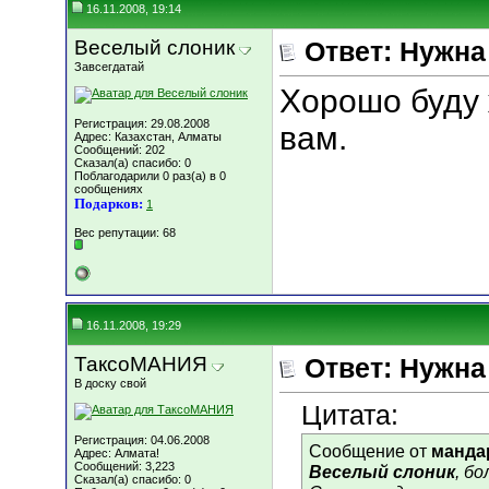
16.11.2008, 19:14
Веселый слоник
Ответ: Нужн
Завсегдатай
Хорошо буду 
Регистрация: 29.08.2008
вам.
Адрес: Казахстан, Алматы
Сообщений: 202
Сказал(а) спасибо: 0
Поблагодарили 0 раз(а) в 0
сообщениях
Подарков:
1
Вес репутации:
68
16.11.2008, 19:29
ТаксоМАНИЯ
Ответ: Нужн
В доску свой
Цитата:
Регистрация: 04.06.2008
Сообщение от
манда
Адрес: Алмата!
Сообщений: 3,223
Веселый слоник
, б
Сказал(а) спасибо: 0