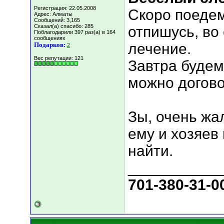
Регистрация: 22.05.2008
Скоро поедем
Адрес: Алматы
Сообщений: 3,165
Сказал(а) спасибо: 285
отпишусь, во
Поблагодарили 397 раз(а) в 164
сообщениях
лечение.
Подарков:
2
Вес репутации:
121
Завтра будем
можно догово
Зы, очень жа
ему и хозяев
найти.
___________
701-380-31-0