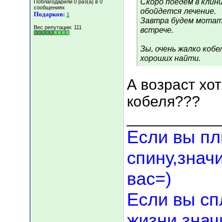
Скоро поедем в клини
Поблагодарили 0 раз(а) в 0
сообщениях
обойдется лечение.
Подарков:
1
Завтра будем мотать
Вес репутации:
111
встрече.
Зы, очень жалко кобе
хороших найти.
А возраст хо
кобеля???
___________
Если вы пл
спину,знач
вас=)
Если вы сп
жизни,значи