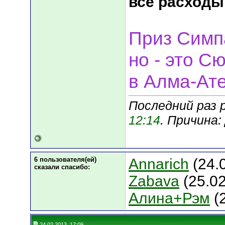
все расходы
Приз Симпа
но - это С
в Алма-Ате
Последний раз р
12:14
. Причина
6 пользователя(ей)
Annarich
(24.
сказали cпасибо:
Zabava
(25.02
Алина+Рэм
(
24.02.2013, 17:09