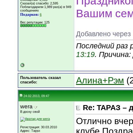
Праздником
Сказал(а) спасибо: 2,595
Поблагодарили 1,989 раз(а) в 949
Вашим сем
сообщениях
Подарков:
6
Вес репутации:
125
Добавлено через
Последний раз р
13:19
. Причина
Пользователь сказал
Алина+Рэм
(2
cпасибо:
24.02.2013, 09:47
wera
Re: ТАРАЗ – 
В доску свой
Отлично вчер
Регистрация: 30.03.2010
клубе.Поздр
Адрес: Тараз