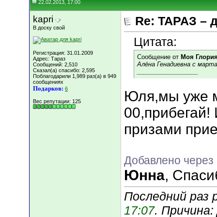
22.02.2013, 17:00
kapri
Re: ТАРАЗ – 
В доску свой
Цитата:
Регистрация: 31.01.2009
Сообщение от
Моя Глори
Адрес: Тараз
Алёна Генадиевна с март
Сообщений: 2,510
Сказал(а) спасибо: 2,595
__________________
Поблагодарили 1,989 раз(а) в 949
сообщениях
Подарков:
6
Юля,мы уже м
Вес репутации:
125
00,прибегай! 
призами прие
Добавлено через 
Юнна
, Спаси
Последний раз р
17:07
. Причина