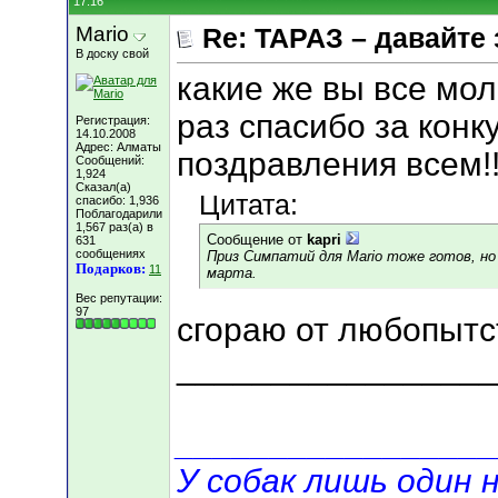
17:16
Mario
Re: ТАРАЗ – давайте
В доску свой
какие же вы все мо
раз спасибо за конк
Регистрация:
14.10.2008
Адрес: Алматы
поздравления всем!!
Сообщений:
1,924
Сказал(а)
Цитата:
спасибо: 1,936
Поблагодарили
1,567 раз(а) в
Сообщение от
kapri
631
сообщениях
Приз Симпатий для Mario тоже готов, но
Подарков:
11
марта.
Вес репутации:
97
сгораю от любопытс
_________________
_________________
У собак лишь один 