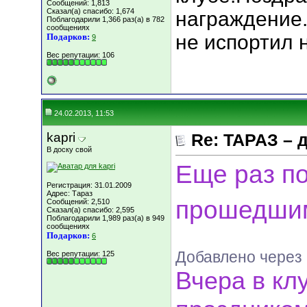
Сообщений: 1,813
Сказал(а) спасибо: 1,674
награждение.
Поблагодарили 1,366 раз(а) в 782
сообщениях
не испортил 
Подарков:
9
Вес репутации:
106
24.02.2013, 11:53
kapri
Re: ТАРАЗ – 
В доску свой
Еще раз п
Регистрация: 31.01.2009
Адрес: Тараз
прошедшим
Сообщений: 2,510
Сказал(а) спасибо: 2,595
Поблагодарили 1,989 раз(а) в 949
сообщениях
Подарков:
6
Добавлено через
Вес репутации:
125
Вчера в кл