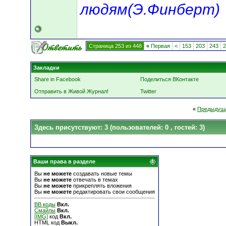
людям(Э.Финберт)
Страница 253 из 448
«
Первая
<
153
203
243
2
Закладки
Share in Facebook
Поделиться ВКонтакте
Отправить в Живой Журнал!
Twitter
«
Предыдуща
Здесь присутствуют: 3
(пользователей: 0 , гостей: 3)
Ваши права в разделе
Вы
не можете
создавать новые темы
Вы
не можете
отвечать в темах
Вы
не можете
прикреплять вложения
Вы
не можете
редактировать свои сообщения
BB коды
Вкл.
Смайлы
Вкл.
[IMG]
код
Вкл.
HTML код
Выкл.