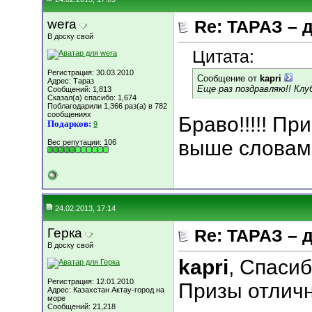
wera
Re: ТАРАЗ – 
В доску свой
Цитата:
Регистрация: 30.03.2010
Сообщение от
kapri
Адрес: Тараз
Еще раз поздравляю!! Клу
Сообщений: 1,813
Сказал(а) спасибо: 1,674
Поблагодарили 1,366 раз(а) в 782
сообщениях
Браво!!!!! П
Подарков:
9
выше словам
Вес репутации:
106
24.02.2013, 17:14
Герка
Re: ТАРАЗ – 
В доску свой
kapri
, Спасиб
Регистрация: 12.01.2010
Призы отличн
Адрес: Казахстан Актау-город на
море
Сообщений: 21,218