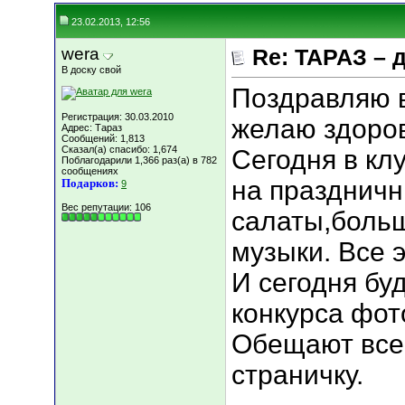
23.02.2013, 12:56
wera
Re: ТАРАЗ – 
В доску свой
Поздравляю в
Регистрация: 30.03.2010
желаю здоров
Адрес: Тараз
Сообщений: 1,813
Сказал(а) спасибо: 1,674
Сегодня в кл
Поблагодарили 1,366 раз(а) в 782
сообщениях
на праздничн
Подарков:
9
Вес репутации:
106
салаты,больш
музыки. Все 
И сегодня бу
конкурса фот
Обещают все 
страничку.