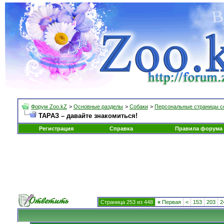
Форум Zoo.kZ
>
Основные разделы
>
Собаки
>
Персональные страницы с
ТАРАЗ – давайте знакомиться!
Регистрация
Справка
Правила форума
Страница 253 из 448
«
Первая
<
153
203
2