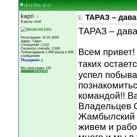
18.12.2011, 21:17
kapri
ТАРАЗ – дава
В доску свой
ТАРАЗ – дава
Регистрация: 31.01.2009
Адрес: Тараз
Сообщений: 2,510
Сказал(а) спасибо: 2,595
Всем привет! 
Поблагодарили 1,989 раз(а) в 949
сообщениях
Подарков:
6
таких остаетс
Вес репутации:
125
успел побыват
познакомитьс
командой!! В
Владельцев С
Жамбылский 
живем и рабо