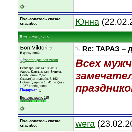
Пользователь сказал
Юнна
(22.02.
cпасибо:
23.02.2013, 12:55
Bon Viktori
Re: ТАРАЗ – 
В доску свой
Всех мужч
Регистрация: 14.10.2010
замечател
Адрес: Кыргызстан, Бишкек
Сообщений: 2,625
Сказал(а) спасибо: 3,162
Поблагодарили 1,641 раз(а) в
праздником!
1,087 сообщениях
Подарков:
5
Вес репутации:
115
Пользователь сказал
wera
(23.02.2
cпасибо: