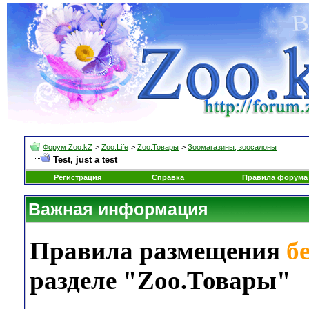
Форум Zoo.kZ
>
Zoo.Life
>
Zoo.Товары
>
Зоомагазины, зоосалоны
Test, just a test
Регистрация
Справка
Правила форума
Важная информация
Правила размещения
б
разделе "Zoo.Товары"