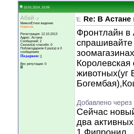
10.01.2014, 10:56
Абай
Re: В Астане
МимолЕтное видение
Новичок
Фронтлайн в 
Регистрация: 12.10.2013
Адрес: Астана
спрашивайте 
Сообщений: 2
Сказал(а) спасибо: 0
Поблагодарили 0 раз(а) в 0
зоомагазинах
сообщениях
Подарков:
0
Королевская 
Вес репутации:
0
животных(уг
Богембая),Ко
Добавлено через 
Сейчас новы
два активны
1 Фипронил