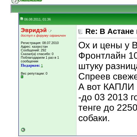
06.08.2011, 01:36
Эвридэй
Re: В Астане
доступ к форуму ограничен
Ох и цены у В
Регистрация: 08.07.2010
Адрес: казахстан
Сообщений: 292
Фронтлайн 10
Сказал(а) спасибо: 0
Поблагодарили 1 раз в 1
сообщении
штуку разница
Подарков:
1
Спреев свеже
Вес репутации:
0
А вот КАПЛИ 
-до 03 2013 г
тенге до 2250
собаки.