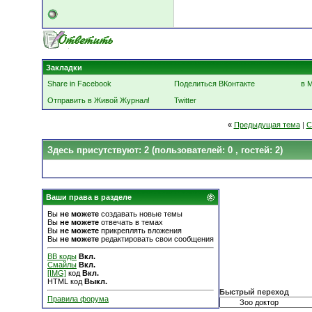
Закладки
Share in Facebook
Поделиться ВКонтакте
в 
Отправить в Живой Журнал!
Twitter
«
Предыдущая тема
|
С
Здесь присутствуют: 2
(пользователей: 0 , гостей: 2)
Ваши права в разделе
Вы
не можете
создавать новые темы
Вы
не можете
отвечать в темах
Вы
не можете
прикреплять вложения
Вы
не можете
редактировать свои сообщения
BB коды
Вкл.
Смайлы
Вкл.
[IMG]
код
Вкл.
HTML код
Выкл.
Быстрый переход
Правила форума