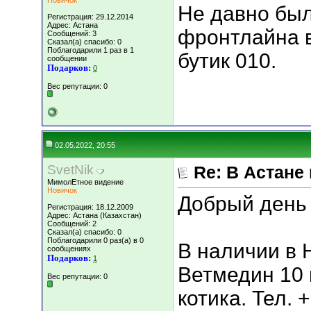
Новичок
Не давно бы
Регистрация: 29.12.2014
Адрес: Астана
фронтлайна в
Сообщений: 3
Сказал(а) спасибо: 0
Поблагодарили 1 раз в 1
бутик 010.
сообщении
Подарков:
0
Вес репутации:
0
02.05.2022, 20:55
SvetNik
Re: В Астане
МимолЕтное видение
Новичок
Добрый день 
Регистрация: 18.12.2009
Адрес: Астана (Казахстан)
Сообщений: 2
Сказал(а) спасибо: 0
Поблагодарили 0 раз(а) в 0
В наличии в 
сообщениях
Подарков:
1
Ветмедин 10 
Вес репутации:
0
котика. Тел. 