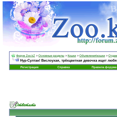
Форум Zoo.kZ
>
Основные разделы
>
Кошки
>
Объявления\кошки
>
Отдам
Нур-Султан! Вислоухая, трёхцветная девочка ищет любя
Регистрация
Справка
Правила форума