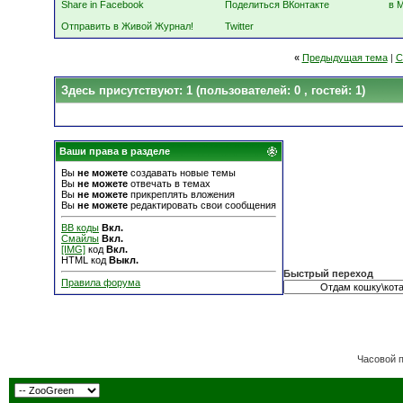
Share in Facebook
Поделиться ВКонтакте
в 
Отправить в Живой Журнал!
Twitter
«
Предыдущая тема
|
С
Здесь присутствуют: 1
(пользователей: 0 , гостей: 1)
Ваши права в разделе
Вы
не можете
создавать новые темы
Вы
не можете
отвечать в темах
Вы
не можете
прикреплять вложения
Вы
не можете
редактировать свои сообщения
BB коды
Вкл.
Смайлы
Вкл.
[IMG]
код
Вкл.
HTML код
Выкл.
Быстрый переход
Правила форума
Часовой 