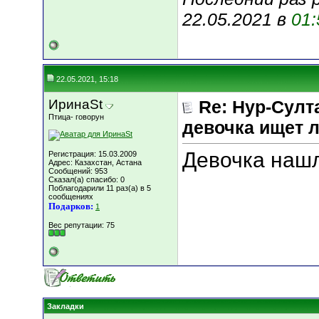
22.05.2021 в
01:
22.05.2021, 15:18
ИринаSt
Re: Нур-Султ
Птица- говорун
девочка ищет 
Девочка наш
Регистрация: 15.03.2009
Адрес: Казахстан, Астана
Сообщений: 953
Сказал(а) спасибо: 0
Поблагодарили 11 раз(а) в 5
сообщениях
Подарков:
1
Вес репутации:
75
Закладки