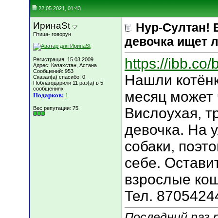
22.05.2021, 01:43
ИринаSt
Нур-Султан! 
Птица- говорун
девочка ищет 
https://ibb.c
Регистрация: 15.03.2009
Адрес: Казахстан, Астана
Сообщений: 953
Нашли котёнк
Сказал(а) спасибо: 0
Поблагодарили 11 раз(а) в 5
сообщениях
месяц может 
Подарков:
1
Вес репутации:
75
Вислоухая, т
девочка. На 
собаки, поэт
себе. Остави
взрослые кош
Тел. 8705424
Последний раз 