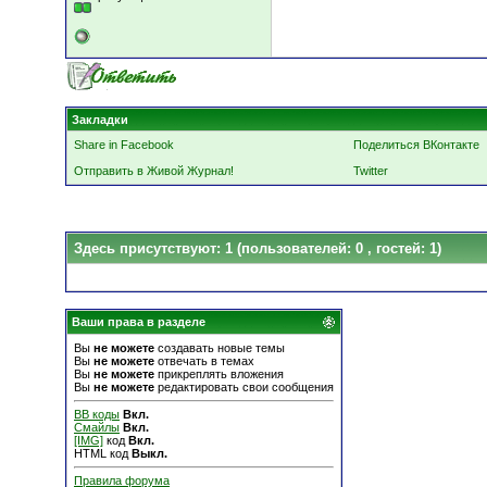
Закладки
Share in Facebook
Поделиться ВКонтакте
Отправить в Живой Журнал!
Twitter
Здесь присутствуют: 1
(пользователей: 0 , гостей: 1)
Ваши права в разделе
Вы
не можете
создавать новые темы
Вы
не можете
отвечать в темах
Вы
не можете
прикреплять вложения
Вы
не можете
редактировать свои сообщения
BB коды
Вкл.
Смайлы
Вкл.
[IMG]
код
Вкл.
HTML код
Выкл.
Правила форума