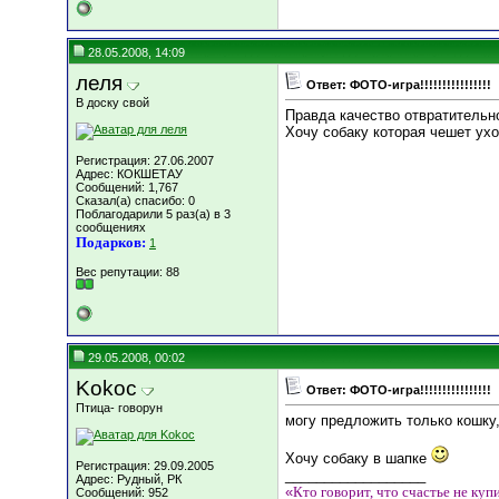
28.05.2008, 14:09
леля
Ответ: ФОТО-игра!!!!!!!!!!!!!!!!
В доску свой
Правда качество отвратительн
Хочу собаку которая чешет ухо
Регистрация: 27.06.2007
Адрес: КОКШЕТАУ
Сообщений: 1,767
Сказал(а) спасибо: 0
Поблагодарили 5 раз(а) в 3
сообщениях
Подарков:
1
Вес репутации:
88
29.05.2008, 00:02
Kokoc
Ответ: ФОТО-игра!!!!!!!!!!!!!!!!
Птица- говорун
могу предложить только кошку
Хочу собаку в шапке
Регистрация: 29.09.2005
__________________
Адрес: Рудный, РК
«
Кто говорит, что счастье не куп
Сообщений: 952