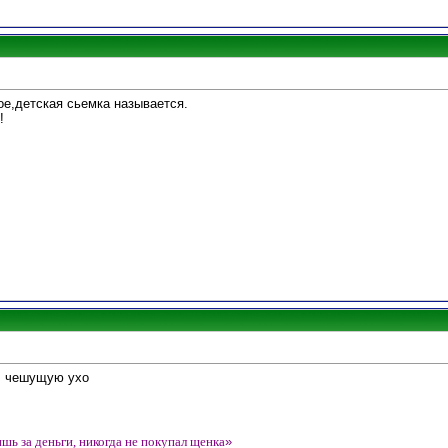
ое,детская сьемка называется.
!
, чешущую ухо
ишь за деньги, никогда не покупал щенка
»