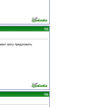
#
23
риант могу предложить
#
24