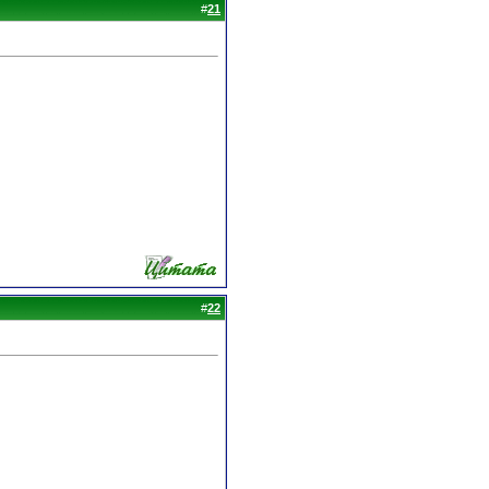
#
21
#
22