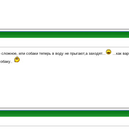
сложное, или собаки теперь в воду не прыгают,а заходят...
...как ва
баку..