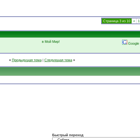
Страница 3 из 10
<
1
в Мой Мир!
Google
«
Предыдущая тема
|
Следующая тема
»
Быстрый переход