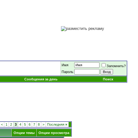
Имя
Запомнить?
Пароль
Сообщения за день
Поиск
<
1
2
3
4
5
6
7
8
>
Последняя
»
Опции темы
Опции просмотра