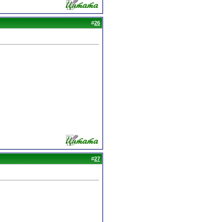
#
26
#
27