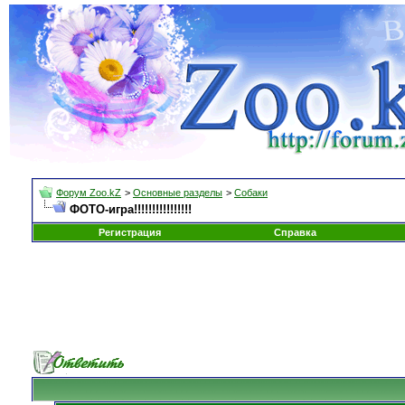
Форум Zoo.kZ
>
Основные разделы
>
Собаки
ФОТО-игра!!!!!!!!!!!!!!!!
Регистрация
Справка