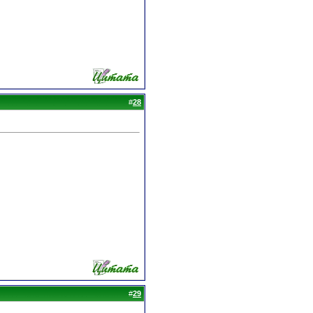
#
28
#
29