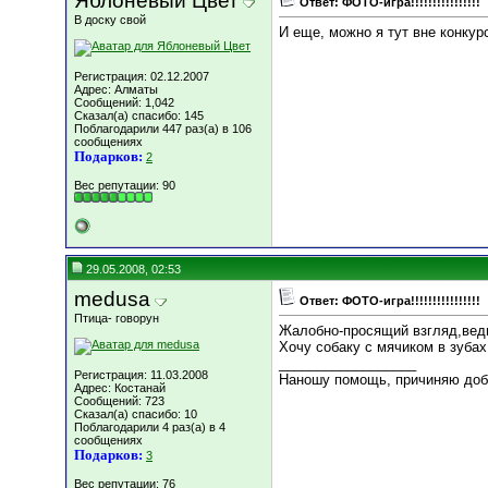
Яблоневый Цвет
Ответ: ФОТО-игра!!!!!!!!!!!!!!!!
В доску свой
И еще, можно я тут вне конку
Регистрация: 02.12.2007
Адрес: Алматы
Сообщений: 1,042
Сказал(а) спасибо: 145
Поблагодарили 447 раз(а) в 106
сообщениях
Подарков:
2
Вес репутации:
90
29.05.2008, 02:53
medusa
Ответ: ФОТО-игра!!!!!!!!!!!!!!!!
Птица- говорун
Жалобно-просящий взгляд,ведь
Хочу собаку с мячиком в зубах
__________________
Регистрация: 11.03.2008
Наношу помощь, причиняю доб
Адрес: Костанай
Сообщений: 723
Сказал(а) спасибо: 10
Поблагодарили 4 раз(а) в 4
сообщениях
Подарков:
3
Вес репутации:
76