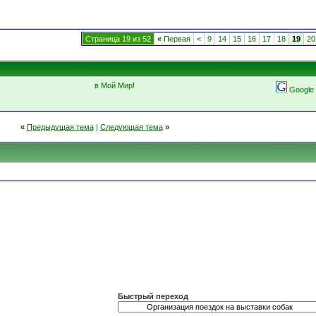
Страница 19 из 52
«
Первая
<
9
14
15
16
17
18
19
20
в Мой Мир!
Google
«
Предыдущая тема
|
Следующая тема
»
Быстрый переход