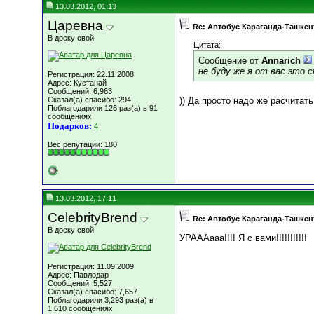
13.03.2012, 01:13
Царевна
Re: Автобус Караганда-Ташкен
В доску свой
Цитата:
Сообщение от
Annarich
не буду же я от вас это 
Регистрация: 22.11.2008
Адрес: Кустанай
Сообщений: 6,963
Сказал(а) спасибо: 294
)) Да просто надо же расчитать
Поблагодарили 126 раз(а) в 91
сообщениях
Подарков:
4
Вес репутации:
180
13.03.2012, 17:11
CelebrityBrend
Re: Автобус Караганда-Ташкен
В доску свой
УРАААааа!!!! Я с вами!!!!!!!!!!!
Регистрация: 11.09.2009
Адрес: Павлодар
Сообщений: 5,527
Сказал(а) спасибо: 7,657
Поблагодарили 3,293 раз(а) в
1,610 сообщениях