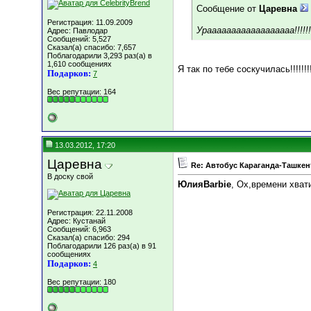
Сообщение от
Царевна
Регистрация: 11.09.2009
Ураааааааааааааааааа!!!!!!!!
Адрес: Павлодар
Сообщений: 5,527
Сказал(а) спасибо: 7,657
Поблагодарили 3,293 раз(а) в
1,610 сообщениях
Я так по тебе соскучилась!!!!!!
Подарков:
7
Вес репутации:
164
13.03.2012, 17:20
Царевна
Re: Автобус Караганда-Ташкен
В доску свой
ЮлияBarbie
, Ох,времени хвати
Регистрация: 22.11.2008
Адрес: Кустанай
Сообщений: 6,963
Сказал(а) спасибо: 294
Поблагодарили 126 раз(а) в 91
сообщениях
Подарков:
4
Вес репутации:
180