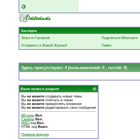
Закладки
Share in Facebook
Поделиться ВКонтакте
Отправить в Живой Журнал!
Twitter
Здесь присутствуют: 4
(пользователей: 0 , гостей: 4)
Ваши права в разделе
Вы
не можете
создавать новые темы
Вы
не можете
отвечать в темах
Вы
не можете
прикреплять вложения
Вы
не можете
редактировать свои сообщения
BB коды
Вкл.
Смайлы
Вкл.
[IMG]
код
Вкл.
HTML код
Выкл.
Правила форума