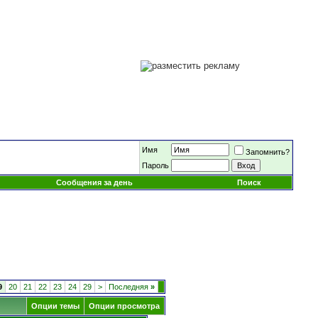
Имя
Запомнить?
Пароль
Сообщения за день
Поиск
9
20
21
22
23
24
29
>
Последняя
»
Опции темы
Опции просмотра