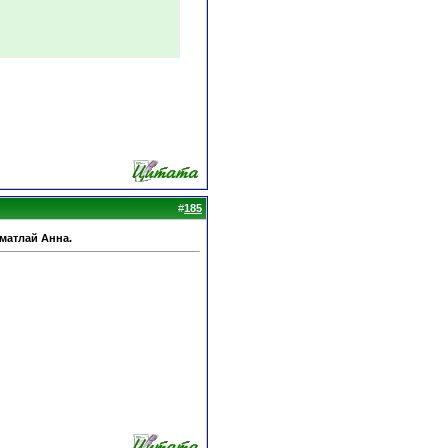
#
185
Шматлай Анна.