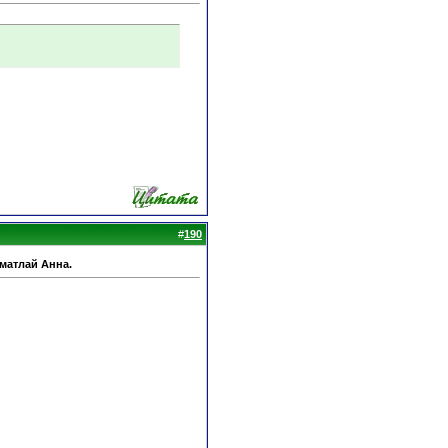
#
190
Шматлай Анна.