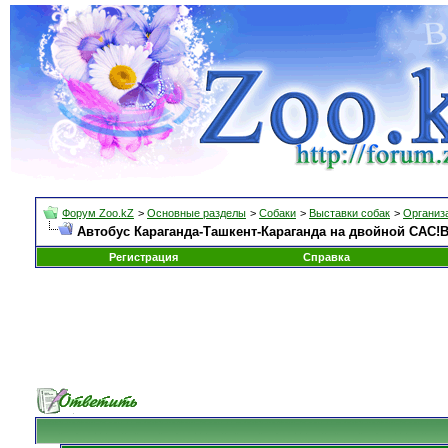
Форум Zoo.kZ
>
Основные разделы
>
Собаки
>
Выставки собак
>
Организа
Автобус Караганда-Ташкент-Караганда на двойной САС!В 
Регистрация
Справка