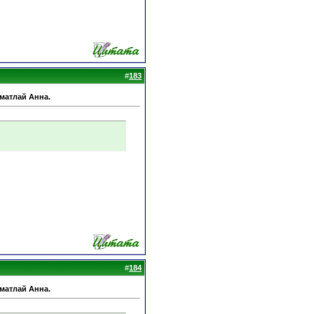
#
183
Шматлай Анна.
#
184
Шматлай Анна.