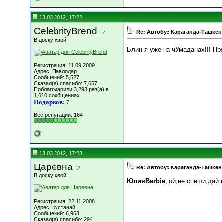
13.03.2012, 17:22
CelebrityBrend
Re: Автобус Караганда-Ташкен
В доску свой
Блин я уже на чУмаданах!!! Пр
Регистрация: 11.09.2009
Адрес: Павлодар
Сообщений: 5,527
Сказал(а) спасибо: 7,657
Поблагодарили 3,293 раз(а) в
1,610 сообщениях
Подарков:
7
Вес репутации:
164
13.03.2012, 17:23
Царевна
Re: Автобус Караганда-Ташкен
В доску свой
ЮлияBarbie
, ой,не спеши,дай
Регистрация: 22.11.2008
Адрес: Кустанай
Сообщений: 6,963
Сказал(а) спасибо: 294