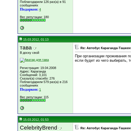
Поблагодарили 126 раз(а) в 91
сообщениях
Подарков:
4
Вес репутации:
180
15.03.2012, 01:13
тава
Re: Автобус Караганда-Ташкен
В доску свой
При организации проживания по
если будет из чего выбирать, 
Регистрация: 19.04.2008
Адрес: Караганда
Сообщений: 3,101
Сказал(а) спасибо: 276
Поблагодарили 579 раз(а) в 216
сообщениях
Подарков:
1
Вес репутации:
115
15.03.2012, 01:53
CelebrityBrend
Re: Автобус Караганда-Ташкен