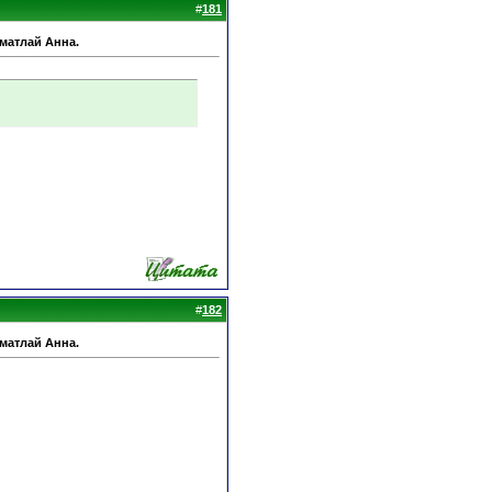
#
181
Шматлай Анна.
#
182
Шматлай Анна.