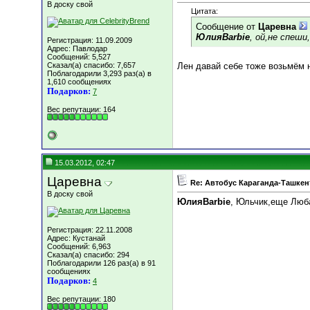
В доску свой
Цитата:
Сообщение от
Царевна
ЮлияBarbie
, ой,не спеши
Регистрация: 11.09.2009
Адрес: Павлодар
Сообщений: 5,527
Сказал(а) спасибо: 7,657
Лен давай себе тоже возьмём 
Поблагодарили 3,293 раз(а) в
1,610 сообщениях
Подарков:
7
Вес репутации:
164
15.03.2012, 02:47
Царевна
Re: Автобус Караганда-Ташкен
В доску свой
ЮлияBarbie
, Юльчик,еще Люб
Регистрация: 22.11.2008
Адрес: Кустанай
Сообщений: 6,963
Сказал(а) спасибо: 294
Поблагодарили 126 раз(а) в 91
сообщениях
Подарков:
4
Вес репутации:
180