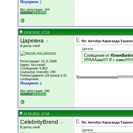
Подарков:
7
Вес репутации:
164
13.03.2012, 17:13
Царевна
Re: Автобус Караганда-Ташкен
В доску свой
Цитата:
Сообщение от
ЮлияBarbi
УРАААааа!!!! Я с вами!!!!!!!!
Регистрация: 22.11.2008
Адрес: Кустанай
Сообщений: 6,963
Сказал(а) спасибо: 294
Поблагодарили 126 раз(а) в 91
Ураааааааааааааааааа!!!!!!!!!!!!!
сообщениях
Подарков:
4
Вес репутации:
180
13.03.2012, 17:18
CelebrityBrend
Re: Автобус Караганда-Ташкен
В доску свой
Цитата: