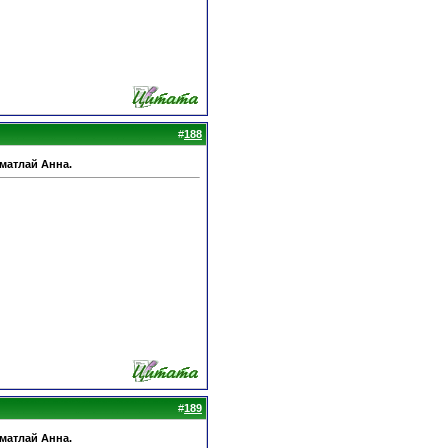
#
188
Шматлай Анна.
#
189
Шматлай Анна.