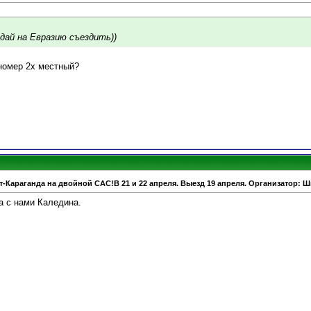
,дай на Евразию съездить))
номер 2х местный?
т-Караганда на двойной САС!В 21 и 22 апреля. Выезд 19 апреля. Организатор: 
а с нами Каледина.