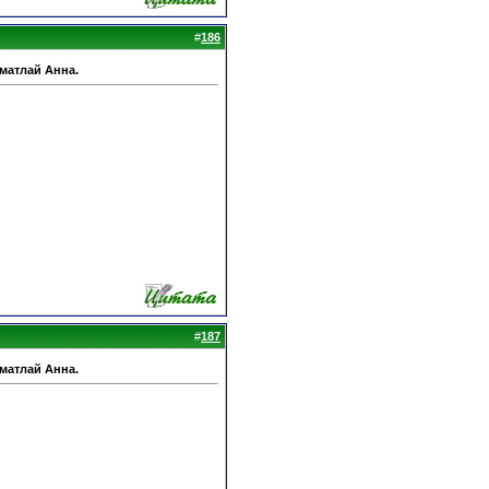
#
186
Шматлай Анна.
#
187
Шматлай Анна.