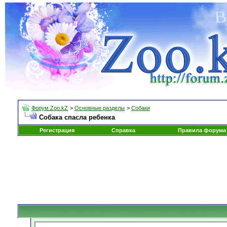
Форум Zoo.kZ
>
Основные разделы
>
Собаки
Собака спасла ребенка
Регистрация
Справка
Правила форума