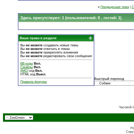
«
Предыдущая тема
|
С
Здесь присутствуют: 1
(пользователей: 0 , гостей: 1)
Ваши права в разделе
Вы
не можете
создавать новые темы
Вы
не можете
отвечать в темах
Вы
не можете
прикреплять вложения
Вы
не можете
редактировать свои сообщения
BB коды
Вкл.
Смайлы
Вкл.
[IMG]
код
Вкл.
HTML код
Выкл.
Быстрый переход
Правила форума
Часовой 
Po
Copyr