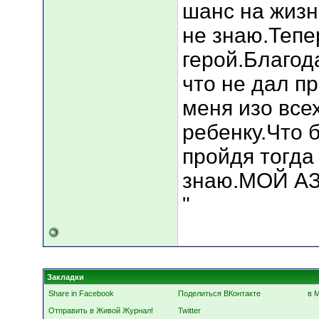
шанс на жизн
не знаю.Тепе
герой.Благод
что не дал п
меня изо всех
ребенку.Что 
пройдя тогда
знаю.МОЙ А
"
Закладки
Share in Facebook
Поделиться ВКонтакте
в 
Отправить в Живой Журнал!
Twitter