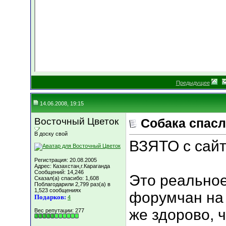
Предыдущее
14.06.2008, 19:15
Восточный Цветок
Собака спасл
В доску свой
ВЗЯТО с сайт
Регистрация: 20.08.2005
Адрес: Казахстан,г.Караганда
Сообщений: 14,246
Это реальное
Сказал(а) спасибо: 1,608
Поблагодарили 2,799 раз(а) в
1,523 сообщениях
форумчан на 
Подарков:
4
же здорово, ч
Вес репутации:
277