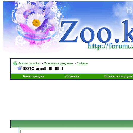
Форум Zoo.kZ
>
Основные разделы
>
Собаки
ФОТО-игра!!!!!!!!!!!!!!!!
Регистрация
Справка
Правила форума