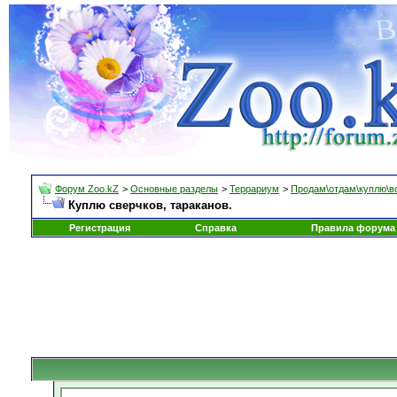
Форум Zoo.kZ
>
Основные разделы
>
Террариум
>
Продам\отдам\куплю\в
Куплю сверчков, тараканов.
Регистрация
Справка
Правила форума