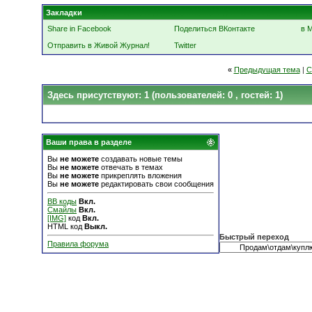
Закладки
Share in Facebook
Поделиться ВКонтакте
в 
Отправить в Живой Журнал!
Twitter
«
Предыдущая тема
|
С
Здесь присутствуют: 1
(пользователей: 0 , гостей: 1)
Ваши права в разделе
Вы
не можете
создавать новые темы
Вы
не можете
отвечать в темах
Вы
не можете
прикреплять вложения
Вы
не можете
редактировать свои сообщения
BB коды
Вкл.
Смайлы
Вкл.
[IMG]
код
Вкл.
HTML код
Выкл.
Быстрый переход
Правила форума