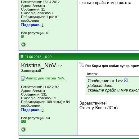
Регистрация: 16.04.2012
скиньте прайс и мне пж-ста
Адрес: Алматы
Сообщений: 21
Сказал(а) спасибо: 0
Поблагодарили 1 раз в 1
сообщении
Подарков:
1
Вес репутации:
0
21.06.2013, 16:20
Kristina_NoV.
Re: Корм для собак супер пре
Завсегдатай
Цитата:
Сообщение от
Lev
Добрый день.
Регистрация: 11.02.2013
скиньте прайс и мне пж-с
Адрес: Алматы
Сообщений: 331
Сказал(а) спасибо: 59
Поблагодарили 109 раз(а) в 94
Здравствуйте!
сообщениях
Ответ у Вас в ЛС =)
Подарков:
0
Вес репутации:
54