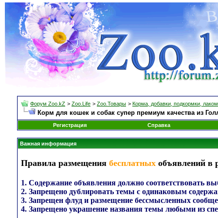
Форум Zoo.kZ
>
Zoo.Life
>
Zoo.Товары
>
Корма, добавки, подкормки, лако
Корм для кошек и собак супер премиум качества из Го
Регистрация
Справка
Важная информация
Правила размещения
бесплатных
объявлений в 
1. Содержание объявления должно соответствовать выб
2. Запрещено дублировать темы с одинаковым содержа
3. Запрещен флуд и размещение бессмысленных сообще
4. Запрещено украшение названия темы любыми из сп