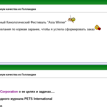
миум качества из Голландии
ый Кинологический Фестиваль "Asia Winner"
елания по кормам заранее, чтобы я успела сформировать заказ
миум качества из Голландии
 Corporation
о ее целях и задачах....
дного журнала PETS International
on