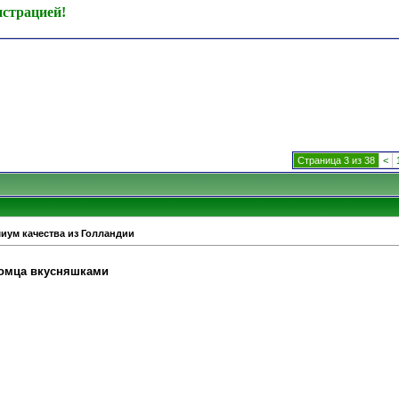
истрацией!
Страница 3 из 38
<
миум качества из Голландии
томца вкусняшками