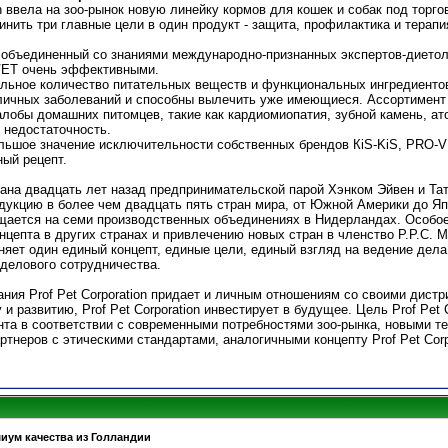
ion ввела на зоо-рынок новую линейку кормов для кошек и собак под тор
инить три главные цели в один продукт - защита, профилактика и тера
n, объединенный со знаниями международно-признанных экспертов-диетол
VET очень эффективными.
льное количество питательных веществ и функциональных ингредиентов
зличных заболеваний и способны вылечить уже имеющиеся. Ассортимен
лобы домашних питомцев, такие как кардиомиопатия, зубной камень, ат
 недостаточность.
большое значение исключительности собственных брендов КiS-KiS, PRO-VE
ный рецепт.
ована двадцать лет назад предпринимательской парой Хэнком Эйвен и Та
дукцию в более чем двадцать пять стран мира, от Южной Америки до Яп
щается на семи производственных объединениях в Нидерландах. Особое в
цепта в других странах и привлечению новых стран в членство P.P.C. М
яет один единый концепт, единые цели, единый взгляд на ведение дела. 
делового сотрудничества.
ния Prof Pet Corporation придает и личным отношениям со своими дист
и развитию, Prof Pet Corporation инвестирует в будущее. Цель Prof Pet 
та в соответствии с современными потребностями зоо-рынка, новыми т
артнеров с этическими стандартами, аналогичными концепту Prof Pet Corp
миум качества из Голландии