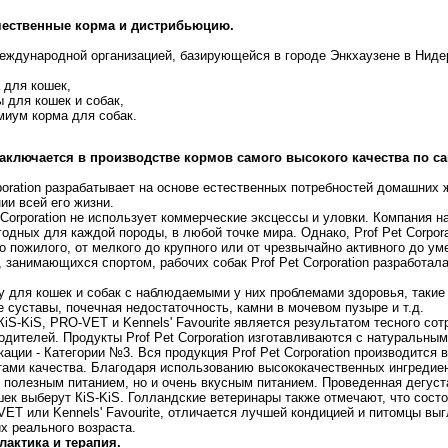
чественные корма и дистрибьюцию.
я международной организацией, базирующейся в городе Энкхаузене в Нид
 для кошек,
 для кошек и собак,
миум корма для собак.
 заключается в производстве кормов самого высокого качества по с
poration разрабатывает на основе естественных потребностей домашних
ии всей его жизни.
 Corporation не использует коммерческие эксцессы и уловки. Компания н
одных для каждой породы, в любой точке мира. Однако, Prof Pet Corpora
до пожилого, от мелкого до крупного или от чрезвычайно активного до ум
 занимающихся спортом, рабочих собак Prof Pet Corporation разработа
у для кошек и собак с наблюдаемыми у них проблемами здоровья, такие 
 суставы, почечная недостаточность, камни в мочевом пузыре и т.д.
iS-KiS, PRO-VET и Kennels' Favourite является результатом тесного со
одителей. Продукты Prof Pet Corporation изготавливаются с натуральным
ции - Категории №3. Вся продукция Prof Pet Corporation производится 
ми качества. Благодаря использованию высококачественных ингредиент
о полезным питанием, но и очень вкусным питанием. Проведенная дегуст
ек выберут КiS-KiS. Голландские ветеринары также отмечают, что состо
T или Kennels' Favourite, отличается лучшей кондицией и питомцы выг
х реального возраста.
лактика и терапия.