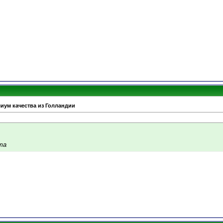
миум качества из Голландии
та