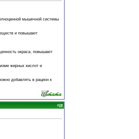
полноценной мышечной системы
веществ и повышают
щенность окраса, повышают
лизме жирных кислот и
можно добавлять в рацион к
#
28