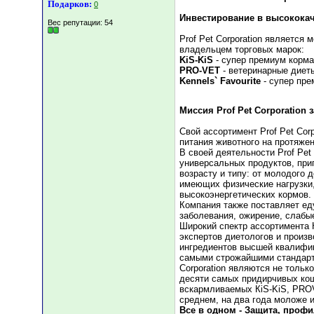
Подарков:
0
Инвестирование в высокока
Вес репутации:
54
Prof Pet Corporation являетс
владельцем торговых марок:
KiS-KiS
- супер премиум корма
PRO-VET
- ветеринарные диеты
Kennels` Favourite
- супер пре
Миссия Prof Pet Corporation
Свой ассортимент Prof Pet Cor
питания животного на протяжен
В своей деятельности Prof Pet
универсальных продуктов, приг
возрасту и типу: от молодого 
имеющих физические нагрузки,
высокоэнергетических кормов.
Компания также поставляет ед
заболевания, ожирение, слабые
Широкий спектр ассортимента К
экспертов диетологов и произв
ингредиентов высшей квалифика
самыми строжайшими стандарта
Corporation являются не тольк
десяти самых придирчивых кош
вскармливаемых КiS-KiS, PROVE
среднем, на два года моложе и
Все в одном - Защита, профи