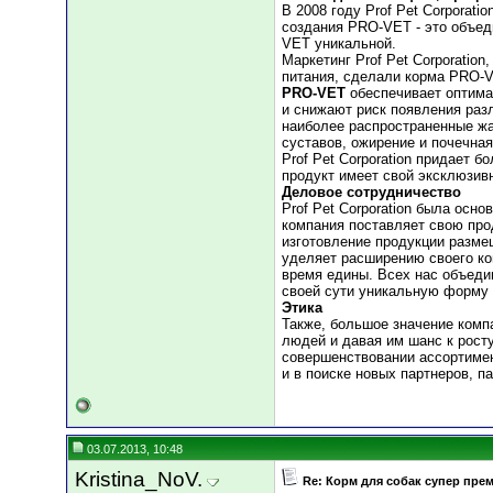
В 2008 году Prof Pet Corporat
создания PRO-VET - это объед
VET уникальной.
Маркетинг Prof Pet Corporatio
питания, сделали корма PRO-
PRO-VET
обеспечивает оптима
и снижают риск появления ра
наиболее распространенные жа
суставов, ожирение и почечная
Prof Pet Corporation придает 
продукт имеет свой эксклюзив
Деловое сотрудничество
Prof Pet Corporation была осн
компания поставляет свою про
изготовление продукции разме
уделяет расширению своего кон
время едины. Всех нас объедин
своей сути уникальную форму 
Этика
Также, большое значение компа
людей и давая им шанс к росту 
совершенствовании ассортимен
и в поиске новых партнеров, п
03.07.2013, 10:48
Kristina_NoV.
Re: Корм для собак супер пре