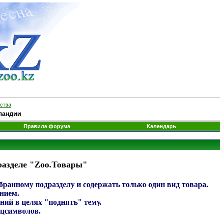
мства
лландии
Правила форума
Календарь
разделе "Zoo.Товары"
ранному подразделу и содержать только один вид товара.
нием.
ний в целях "поднять" тему.
ецсимволов.