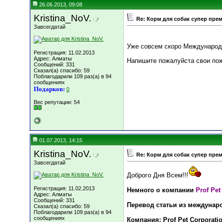
26.06.2013, 09:08
Kristina_NoV.
Re: Корм для собак супер пре
Завсегдатай
Уже совсем скоро Международн
Регистрация: 11.02.2013
Адрес: Алматы
Напишите пожалуйста свои пож
Сообщений: 331
Сказал(а) спасибо: 59
Поблагодарили 109 раз(а) в 94
сообщениях
Подарков:
0
Вес репутации:
54
01.07.2013, 14:15
Kristina_NoV.
Re: Корм для собак супер пре
Завсегдатай
Доброго Дня Всем!!!
Регистрация: 11.02.2013
Немного о компании
Prof Pet
Адрес: Алматы
Сообщений: 331
Перевод статьи из междунаро
Сказал(а) спасибо: 59
Поблагодарили 109 раз(а) в 94
сообщениях
Компания: Prof Pet Corporati