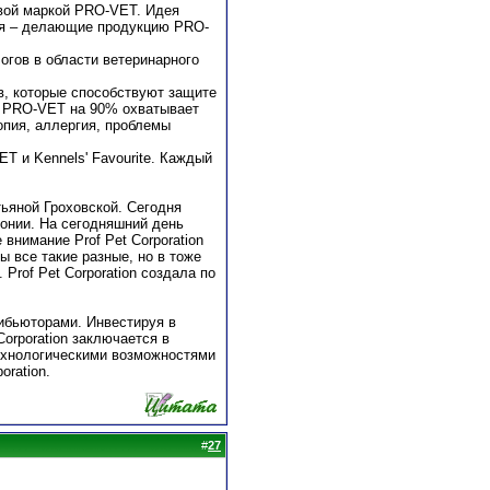
говой маркой PRO-VET. Идея
пия – делающие продукцию PRO-
огов в области ветеринарного
, которые способствуют защите
т PRO-VET на 90% охватывает
опия, аллергия, проблемы
T и Kennels' Favourite. Каждый
тьяной Гроховской. Сегодня
онии. На сегодняшний день
нимание Prof Pet Corporation
ы все такие разные, но в тоже
Prof Pet Corporation создала по
рибьюторами. Инвестируя в
Corporation заключается в
ехнологическими возможностями
oration.
#
27