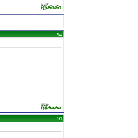
#
22
#
23