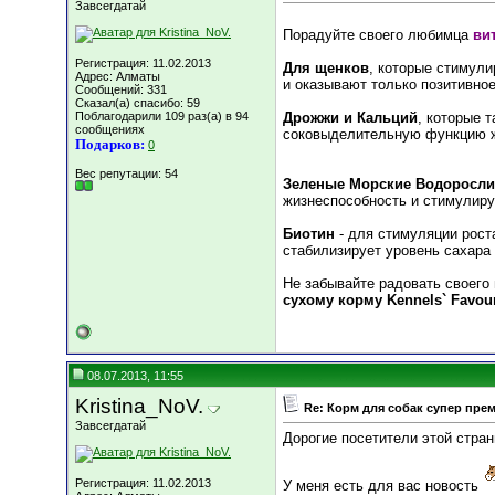
Завсегдатай
Порадуйте своего любимца
ви
Регистрация: 11.02.2013
Для щенков
, которые стимул
Адрес: Алматы
и оказывают только позитивное
Сообщений: 331
Сказал(а) спасибо: 59
Поблагодарили 109 раз(а) в 94
Дрожжи и Кальций
, которые 
сообщениях
соковыделительную функцию 
Подарков:
0
Вес репутации:
54
Зеленые Морские Водоросли
жизнеспособность и стимулиру
Биотин
- для стимуляции рост
стабилизирует уровень сахара 
Не забывайте радовать своего
сухому корму Kennels` Favour
08.07.2013, 11:55
Kristina_NoV.
Re: Корм для собак супер пре
Завсегдатай
Дорогие посетители этой стран
Регистрация: 11.02.2013
У меня есть для вас новость