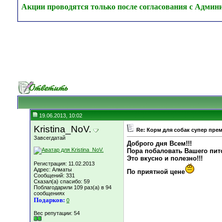
Акции проводятся только после согласования с Админ
19.06.2013, 10:02
Kristina_NoV.
Re: Корм для собак супер пре
Завсегдатай
Доброго дня Всем!!!
Пора побаловать Вашего пи
Это вкусно и полезно!!!
Регистрация: 11.02.2013
Адрес: Алматы
По приятной цене
Сообщений: 331
Сказал(а) спасибо: 59
Поблагодарили 109 раз(а) в 94
сообщениях
Подарков:
0
Вес репутации:
54