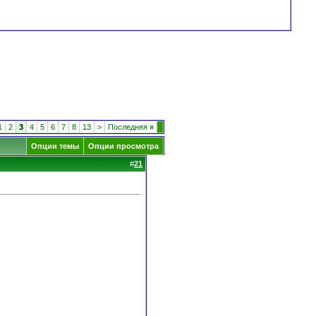
1
2
3
4
5
6
7
8
13
>
Последняя
»
Опции темы
Опции просмотра
#
21