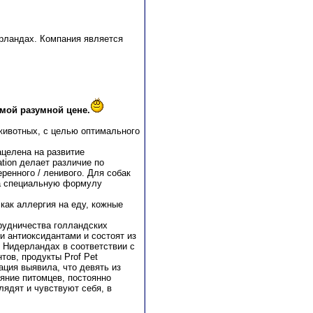
ерландах. Компания является
амой разумной цене.
 животных, c целью оптимального
ацелена на развитие
tion делает различие по
еренного / ленивого. Для собак
ла специальную формулу
как аллергия на еду, кожные
трудничества голландских
и антиоксидантами и состоят из
в Нидерландах в соответствии с
ов, продукты Prof Pet
ация выявила, что девять из
яние питомцев, постоянно
лядят и чувствуют себя, в