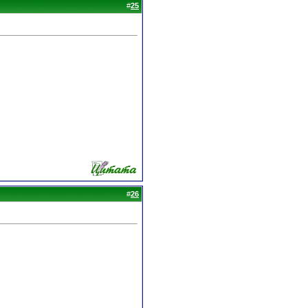
#
25
#
26