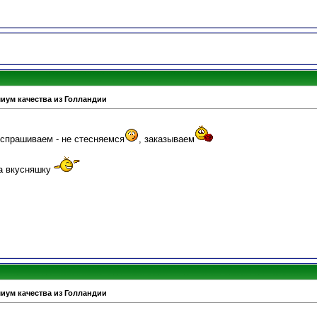
миум качества из Голландии
 спрашиваем - не стесняемся
, заказываем
а вкусняшку
миум качества из Голландии