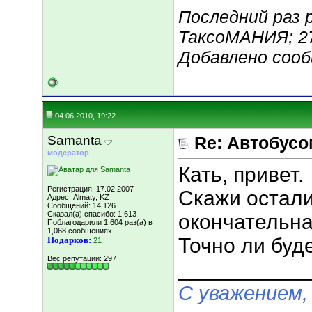
Последний раз 
ТаксоМАНИЯ; 27
Добавлено соо
04.06.2010, 19:22
Samanta
Re: Автобусо
модератор
Кать, привет.
Регистрация: 17.02.2007
Скажи остали
Адрес: Almaty, KZ
Сообщений: 14,126
Сказал(а) спасибо: 1,613
окончательна
Поблагодарили 1,604 раз(а) в
1,068 сообщениях
Точно ли буд
Подарков:
21
Вес репутации:
297
___________
С уважением,