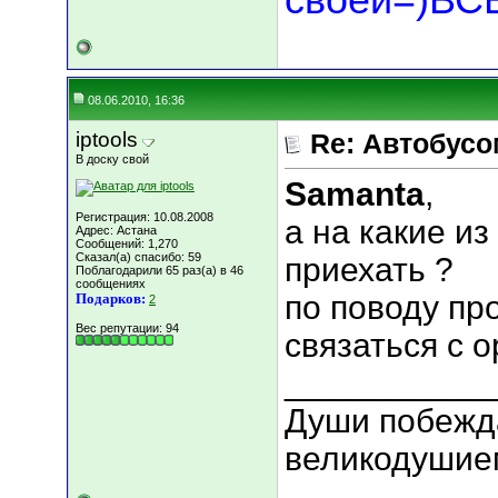
08.06.2010, 16:36
iptools
Re: Автобусо
В доску свой
Samanta
,
Регистрация: 10.08.2008
а на какие из
Адрес: Астана
Сообщений: 1,270
Сказал(а) спасибо: 59
приехать ?
Поблагодарили 65 раз(а) в 46
сообщениях
по поводу п
Подарков:
2
Вес репутации:
94
связаться с 
___________
Души побежд
великодушие