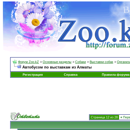
Форум Zoo.kZ
>
Основные разделы
>
Собаки
>
Выставки собак
>
Организа
Автобусом по выставкам из Алматы
Регистрация
Справка
Правила форума
Страница 12 из 28
«
Пер