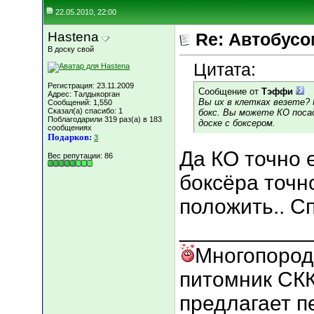
22.05.2010, 22:00
Hastena
Re: Автобусо
В доску свой
Цитата:
Регистрация: 23.11.2009
Сообщение от
Тэффи
Адрес: Талдыкорган
Вы их в клетках везете?
Сообщений: 1,550
Сказал(а) спасибо: 1
бокс. Вы можете КО посад
Поблагодарили 319 раз(а) в 183
доске с боксером.
сообщениях
Подарков:
3
Да КО точно е
Вес репутации:
86
боксёра точн
положить.. С
___________
Многопород
питомник СКК
предлагает п