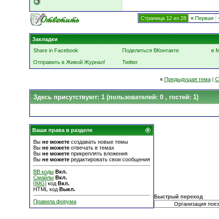
Страница 12 из 28
«
Первая
Закладки
Share in Facebook
Поделиться ВКонтакте
в 
Отправить в Живой Журнал!
Twitter
«
Предыдущая тема
|
С
Здесь присутствуют: 1
(пользователей: 0 , гостей: 1)
Ваши права в разделе
Вы
не можете
создавать новые темы
Вы
не можете
отвечать в темах
Вы
не можете
прикреплять вложения
Вы
не можете
редактировать свои сообщения
BB коды
Вкл.
Смайлы
Вкл.
[IMG]
код
Вкл.
HTML код
Выкл.
Быстрый переход
Правила форума