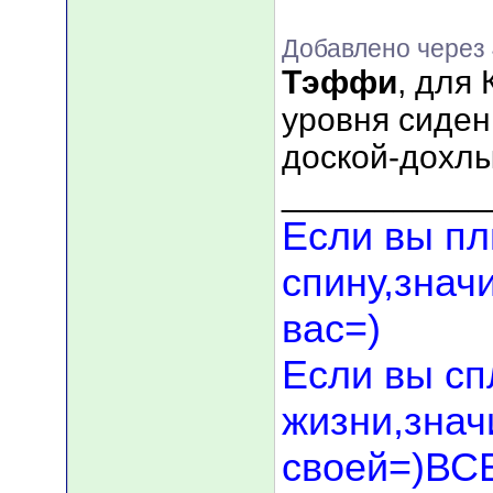
Добавлено через
Тэффи
, для
уровня сидени
доской-дохлы
___________
Если вы пл
спину,знач
вас=)
Если вы сп
жизни,значи
своей=)В