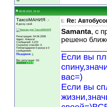
08.06.2010, 16:16
ТаксоМАНИЯ
Re: Автобусо
В доску свой
Samanta
, с 
Регистрация: 04.06.2008
решено ближе
Адрес: Алмата!
Сообщений: 3,223
Сказал(а) спасибо: 0
___________
Поблагодарили 0 раз(а) в 0
сообщениях
Если вы пл
Подарков:
1
Вес репутации:
111
спину,знач
вас=)
Если вы сп
жизни,значи
своей=)В