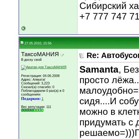
Сибирский ха
+7 777 747 7
27.05.2010, 15:56
ТаксоМАНИЯ
Re: Автобусо
В доску свой
Samanta
, Бе
Регистрация: 04.06.2008
просто лёжа..
Адрес: Алмата!
Сообщений: 3,223
Сказал(а) спасибо: 0
малоудобно=(
Поблагодарили 0 раз(а) в 0
сообщениях
сидя....И соб
Подарков:
1
Вес репутации:
111
можно в клет
придумать с 
решаемо=)))