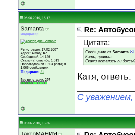
08.06.2010, 15:17
Samanta
Re: Автобусо
модератор
Цитата:
Регистрация: 17.02.2007
Сообщение от
Samanta
Адрес: Almaty, KZ
Кать, привет.
Сообщений: 14,126
Сказал(а) спасибо: 1,613
Скажи остались ли боксы
Поблагодарили 1,604 раз(а) в
1,068 сообщениях
Подарков:
21
Катя, ответь.
Вес репутации:
297
___________
С уважением,
08.06.2010, 15:36
ТаксоМАНИЯ
Re: Автобусо