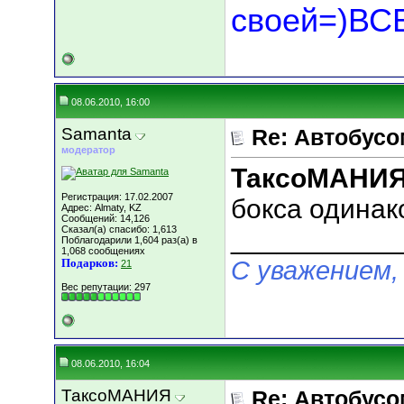
своей=)В
08.06.2010, 16:00
Samanta
Re: Автобусо
модератор
ТаксоМАНИ
Регистрация: 17.02.2007
бокса одинак
Адрес: Almaty, KZ
Сообщений: 14,126
Сказал(а) спасибо: 1,613
___________
Поблагодарили 1,604 раз(а) в
1,068 сообщениях
С уважением,
Подарков:
21
Вес репутации:
297
08.06.2010, 16:04
ТаксоМАНИЯ
Re: Автобусо