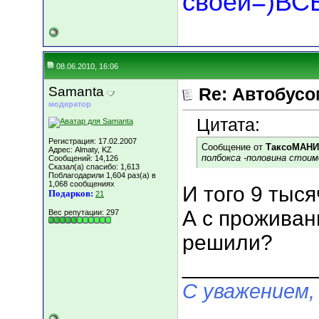
своей=)В
08.06.2010, 16:06
Samanta
Re: Автобусо
модератор
Цитата:
Регистрация: 17.02.2007
Сообщение от
ТаксоМАН
Адрес: Almaty, KZ
полбокса -половина стоим
Сообщений: 14,126
Сказал(а) спасибо: 1,613
Поблагодарили 1,604 раз(а) в
1,068 сообщениях
И того 9 тыся
Подарков:
21
А с проживан
Вес репутации:
297
решили?
___________
С уважением,