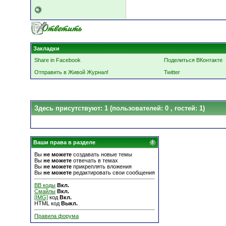
Закладки
Share in Facebook
Поделиться ВКонтакте
Отправить в Живой Журнал!
Twitter
Здесь присутствуют: 1
(пользователей: 0 , гостей: 1)
Ваши права в разделе
Вы
не можете
создавать новые темы
Вы
не можете
отвечать в темах
Вы
не можете
прикреплять вложения
Вы
не можете
редактировать свои сообщения
BB коды
Вкл.
Смайлы
Вкл.
[IMG]
код
Вкл.
HTML код
Выкл.
Правила форума