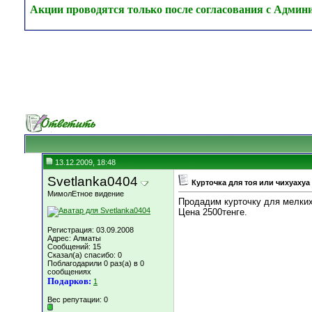
Акции проводятся только после согласования с Админ
13.12.2009, 18:48
Svetlanka0404
Курточка для тоя или чихуахуа
МимолЕтное видение
Продадим курточку для мелких
Цена 2500тенге.
Регистрация: 03.09.2008
Адрес: Алматы
Сообщений: 15
Сказал(а) спасибо: 0
Поблагодарили 0 раз(а) в 0
сообщениях
Подарков:
1
Вес репутации:
0