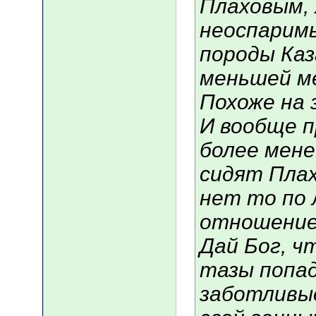
Плаховым, 
неоспаримы
породы Каз
меньшей ме
Похоже на з
И вообще п
более мен
сидят Плах
нет то по
отношение 
Дай Бог, ч
тазы попад
заботливые