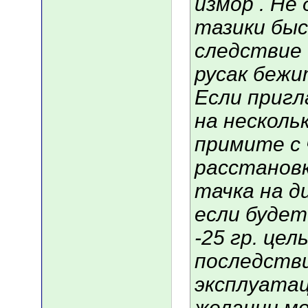
измор . Не
тазики быс
следствие 
русак бежи
Если пригл
на нескольк
примите с 
расстановк
тачка на д
если буде
-25 гр. це
последств
эксплуата
желании м