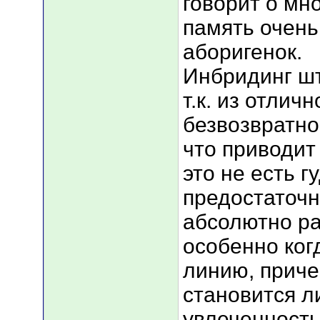
говорит о мн
память очень
аборигенок.
Инбридинг шт
т.к. из отлич
безвозвратно
что приводит
это не есть г
предостаточн
абсолютно ра
особенно ког
линию, прич
становится л
увлеченность