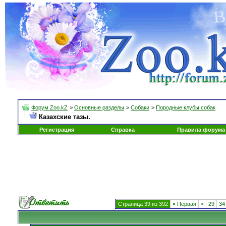
Форум Zoo.kZ
>
Основные разделы
>
Собаки
>
Породные клубы собак
Казахские тазы.
Регистрация
Справка
Правила форума
Страница 39 из 392
«
Первая
<
29
34