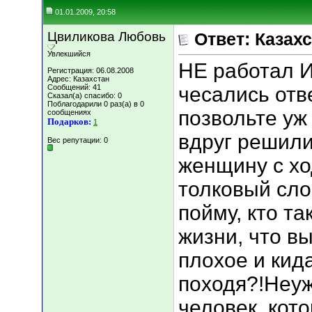
01.01.2009, 20:58
Цвиликова Любовь
Ответ: Казахс
Увлекшийся
НЕ работал Ин
Регистрация: 06.08.2008
Адрес: Казахстан
Сообщений: 41
чесались отв
Сказал(а) спасибо: 0
Поблагодарили 0 раз(а) в 0
позвольте уж
сообщениях
Подарков:
1
вдруг решил
Вес репутации:
0
женщину с хо
толковый сло
пойму, кто та
жизни, что вы
плохое и кид
походя?!Неуж
человек, кот