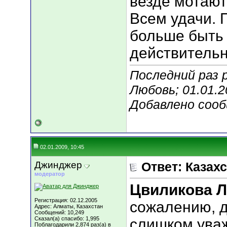
везде мотают
Всем удачи. 
больше быть н
действительн
Последний раз 
Любовь; 01.01.
Добавлено соо
02.01.2009, 10:45
Джинджер
Ответ: Казахс
модератор
Цвиликова 
Регистрация: 02.12.2005
сожалению, 
Адрес: Алматы, Казахстан
Сообщений: 10,249
Сказал(а) спасибо: 1,995
слишком ува
Поблагодарили 2,874 раз(а) в