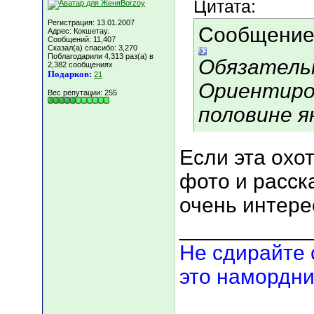
Цитата:
Регистрация: 13.01.2007
Сообщение
Адрес: Кокшетау.
Сообщений: 11,407
Сказал(а) спасибо: 3,270
Поблагодарили 4,313 раз(а) в
Обязательн
2,382 сообщениях
Подарков:
21
Ориентиро
Вес репутации:
255
половине я
Если эта охо
фото и расск
очень интере
___________
Не сдирайте 
это намордни