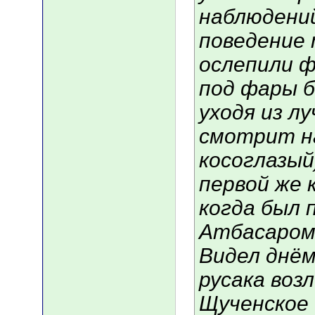
наблюдени
поведение 
ослепили ф
под фары 
уходя из л
смотрит н
косоглазый
первой же 
когда был 
Атбасаром 
Видел днём
русака возл
Щученское