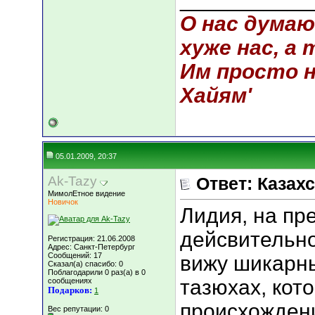
О нас думаю
хуже нас, а 
Им просто не
Хайям'
05.01.2009, 20:37
Ak-Tazy
Ответ: Казахс
МимолЕтное видение
Новичок
Лидия, на пр
дейсвительно
Регистрация: 21.06.2008
Адрес: Санкт-Петербург
Сообщений: 17
вижу шикарны
Сказал(а) спасибо: 0
Поблагодарили 0 раз(а) в 0
тазюхах, кот
сообщениях
Подарков:
1
происхождени
Вес репутации:
0