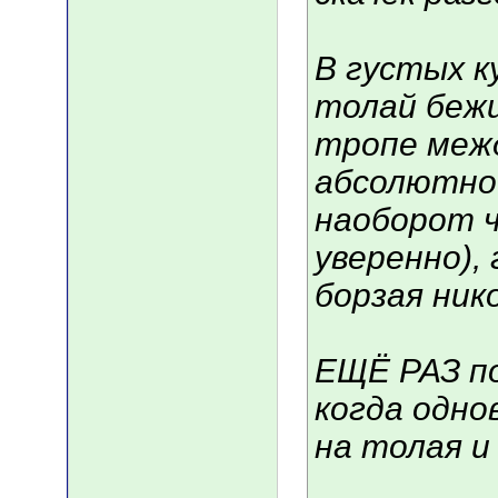
В густых к
толай бежи
тропе межд
абсолютно 
наоборот ч
уверенно), 
борзая ник
ЕЩЁ РАЗ по
когда одно
на толая и 