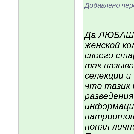
Добавлено чер
Да ЛЮБАША 
женской ко
своего ста
так назыв
селекции и 
что тазик 
разведения
информации
патриотов"
понял личн