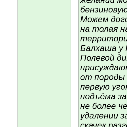
бензиновую
Можем дого
на толая н
территории
Балхаша у
Полевой ди
присуждаю
от породы 
первую уго
подъёма за
не более ч
удалении з
скачек раз