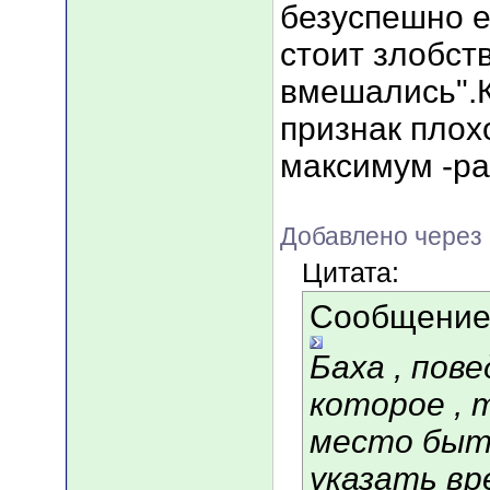
безуспешно е
стоит злобст
вмешались".К
признак плох
максимум -ра
Добавлено через 
Цитата:
Сообщение
Баха , пов
которое , 
место быть
указать вр