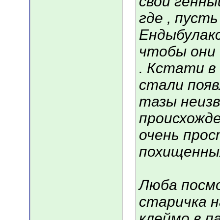
свой генны
где , пусть
Ендыбулакс
чтобы они 
. Кстати в
стали появ
тазы неиз
происхожде
очень про
похищенны
Люба посмо
старичка н
клеймо в п