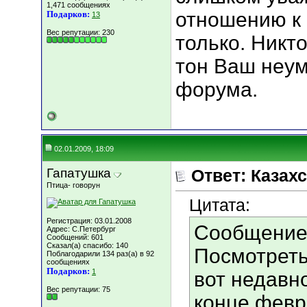
1,471 сообщениях
отношению к
Подарков:
13
Вес репутации:
230
только. Никто
тон Ваш неум
форума.
02.01.2009, 18:09
Гапатушка
Ответ: Казахс
Птица- говорун
Цитата:
Регистрация: 03.01.2008
Сообщение
Адрес: C.Петербург
Сообщений: 601
Сказал(а) спасибо: 140
Посмотрет
Поблагодарили 134 раз(а) в 92
сообщениях
Подарков:
1
вот недавно
Вес репутации:
75
конце февр