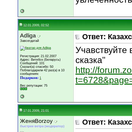
12.01.2009, 02:52
Adliga
Ответ: Казахс
Завсегдатай
Учавствуйте 
Регистрация: 21.02.2007
сказка"
Адрес: Витебск (Беларусь)
Сообщений: 101
Сказал(а) спасибо: 50
http://forum.
Поблагодарили 42 раз(а) в 10
сообщениях
t=6728&page
Подарков:
1
Вес репутации:
75
17.01.2009, 21:01
ЖеняBorzoy
Ответ: Казахс
быстрее ветра (модератор)