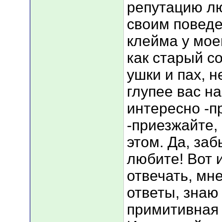
репутацию л
своим поведе
клейма у моег
как старый с
ушки и пах, н
глупее вас н
интересно -п
-приезжайте, 
этом. Да, заб
любите! Вот 
отвечать, мн
ответы, знаю 
примитивная 