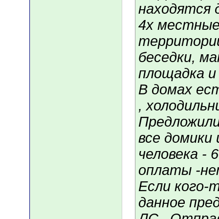
находятся 
4х местные 
территории
беседки, ма
площадка и 
В домах ест
, холодильн
Предложили
все домики 
человека - 6
оплаты -не
Если кого-
данное пре
ЛС . Отпра