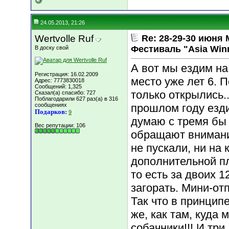
24.05.2013, 21:26
Wertvolle Ruf
Re: 28-29-30 июн
Фестиваль "Asia Win
В доску свой
А вот мы ездим на
Регистрация: 16.02.2009
место уже лет 6. 
Адрес: 7773830018
Сообщений: 1,325
только открылись.
Сказал(а) спасибо: 727
Поблагодарили 627 раз(а) в 316
сообщениях
прошлом году ездил
Подарков:
9
думаю с тремя бы 
Вес репутации:
106
обращают внимани
не пускали, ни на 
дополнительной пл
то есть за двоих 1
загорать. Мини-отп
Так что в принцип
же, как там, куда 
собачники!!! И три