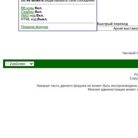
Вы
не можете
редактировать свои сообщения
BB коды
Вкл.
Смайлы
Вкл.
[IMG]
код
Вкл.
HTML код
Выкл.
Быстрый переход
Правила форума
Часовой 
Po
Copyr
Никакая часть данного форума не может быть воспроизведена 
Мнение администрации может н