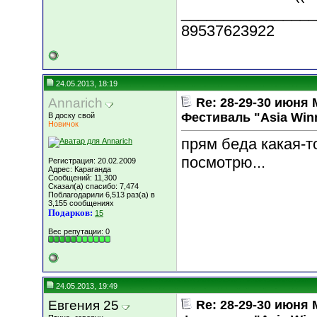
________________
89537623922
24.05.2013, 18:19
Annarich
Re: 28-29-30 июн
Фестиваль "Asia Win
В доску свой
Новичок
прям беда какая-т
посмотрю...
Регистрация: 20.02.2009
Адрес: Караганда
Сообщений: 11,300
Сказал(а) спасибо: 7,474
Поблагодарили 6,513 раз(а) в
3,155 сообщениях
Подарков:
15
Вес репутации:
0
24.05.2013, 19:49
Евгения 25
Re: 28-29-30 июн