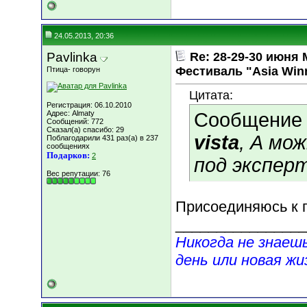
24.05.2013, 20:36
Pavlinka
Re: 28-29-30 июн
Фестиваль "Asia Win
Птица- говорун
Цитата:
Регистрация: 06.10.2010
Адрес: Almaty
Сообщение
Сообщений: 772
Сказал(а) спасибо: 29
vista
, А мо
Поблагодарили 431 раз(а) в 237
сообщениях
Подарков:
2
под экспер
Вес репутации:
76
Присоединяюсь к 
________________
Никогда не знаеш
день или новая жи