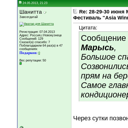
24.05.2013, 21:23
Шанитта
Re: 28-29-30 июн
Фестиваль "Asia Win
Завсегдатай
Цитата:
Регистрация: 07.04.2013
Адрес: Россия,г.Новокузнецк
Сообщение
Сообщений: 129
Сказал(а) спасибо: 7
Марысь
,
Поблагодарили 64 раз(а) в 47
сообщениях
Подарков:
0
Большое сп
Вес репутации:
50
Созвонилис
прям на бер
Самое глав
кондиционер!!
Через сутки позво