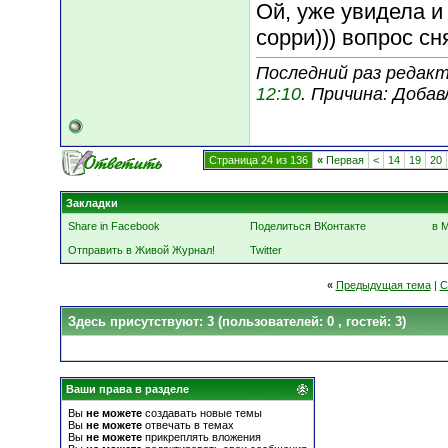
Ой, уже увидела и
сорри))) вопрос сня
Последний раз редакт
12:10
. Причина: Доба
Страница 24 из 136
«
Первая
<
14
19
20
Закладки
Share in Facebook
Поделиться ВКонтакте
в 
Отправить в Живой Журнал!
Twitter
«
Предыдущая тема
|
С
Здесь присутствуют: 3
(пользователей: 0 , гостей: 3)
Ваши права в разделе
Вы
не можете
создавать новые темы
Вы
не можете
отвечать в темах
Вы
не можете
прикреплять вложения