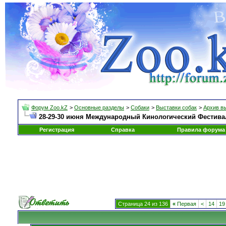
Форум Zoo.kZ
>
Основные разделы
>
Собаки
>
Выставки собак
>
Архив в
28-29-30 июня Международный Кинологический Фестиваль
Регистрация
Справка
Правила форума
Страница 24 из 136
«
Первая
<
14
19