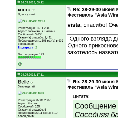
24.05.2013, 09:22
конга
Re: 28-29-30 июн
Фестиваль "Asia Win
В доску свой
vista
, спасибо! Оч
Регистрация: 16.11.2009
________________
Адрес: Казахстан,г. Балхаш
Сообщений: 3,638
"Одного взгляда д
Сказал(а) спасибо: 1,431
Поблагодарили 1,608 раз(а) в 939
сообщениях
Одного прикоснове
Подарков:
2
захотелось назвать
Вес репутации:
129
24.05.2013, 17:11
Belle
Re: 28-29-30 июн
Фестиваль "Asia Win
Завсегдатай
Цитата:
Регистрация: 07.01.2007
Адрес: Россия
Сообщение
Сообщений: 255
Сказал(а) спасибо: 5
Соседняя ба
Поблагодарили 11 раз(а) в 10
сообщениях