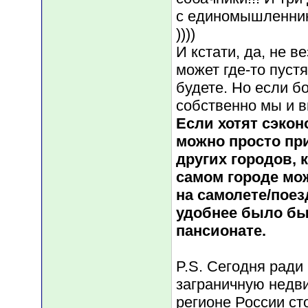
с единомышленник
))))
И кстати, да, не в
может где-то пуст
будете. Но если б
собственно мы и 
Если хотят сэко
можно просто при
других городов, 
самом городе мож
на самолете/поез
удобнее было бы
пансионате.
P.S. Сегодня ради
заграничную недви
регионе России ст