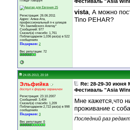
Фестиваль "Asia Win
Птица- говорун
vista
, А можно по
Регистрация: 26.06.2011
Tino PEHAR?
Адрес: Алма-Ата,
профессиональный п-к шпицов
"Из Заилийского Алатау"
Сообщений: 977
Сказал(а) спасибо: 1,761
Поблагодарили 1,036 раз(а) в 522
сообщениях
Подарков:
2
Вес репутации:
72
24.05.2013, 20:18
Эльфийка
Re: 28-29-30 июн
Фестиваль "Asia Win
доступ к форуму ограничен
Регистрация: 23.10.2007
Мне кажется,что н
Сообщений: 3,404
Сказал(а) спасибо: 1,209
Поблагодарили 2,722 раз(а) в 998
проживание с соба
сообщениях
Подарков:
3
Последний раз редакт
Вес репутации:
0