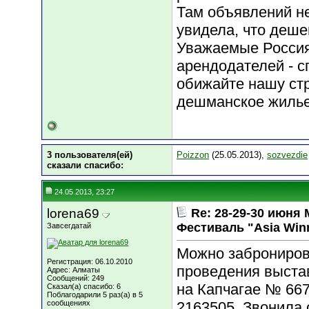
Там объявлений не
увидела, что деше
Уважаемые Россия
арендодателей - 
обижайте нашу стр
дешманское жилье,
3 пользователя(ей)
Poizzon
(25.05.2013),
sozvezdie
сказали cпасибо:
24.05.2013, 23:27
lorena69
Re: 28-29-30 июн
Фестиваль "Asia Win
Завсегдатай
Можно заброниров
Регистрация: 06.10.2010
проведения выста
Адрес: Алматы
Сообщений: 249
на Капчагае № 667
Сказал(а) спасибо: 6
Поблагодарили 5 раз(а) в 5
сообщениях
2163505. Звонила 