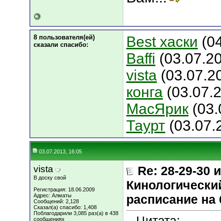
8 пользователя(ей)
Best хаски
(04
сказали cпасибо:
Baffi
(03.07.2
vista
(03.07.2
конга
(03.07.2
МасЯрик
(03.
Таурт
(03.07.
03.07.2013, 16:05
vista
Re: 28-29-30
В доску свой
Кинологический
Регистрация: 18.06.2009
Адрес: Алматы
расписание на 
Сообщений: 2,128
Сказал(а) спасибо: 1,408
Поблагодарили 3,085 раз(а) в 438
Цитата:
сообщениях