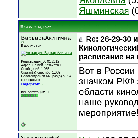
Яковлевна
(0
Яшминская
(
03.07.2013, 15:36
ВарвараАкитична
Re: 28-29-30
В доску свой
Кинологический
расписание на 
Регистрация: 30.01.2012
Адрес: Семей, Казахстан
Вот в России
Сообщений: 1,085
Сказал(а) спасибо: 1,032
Поблагодарили 646 раз(а) в 354
значком РКФ 
сообщениях
Подарков:
2
области кинол
Вес репутации:
71
наше руковод
мероприятие
5 пользователя(ей)