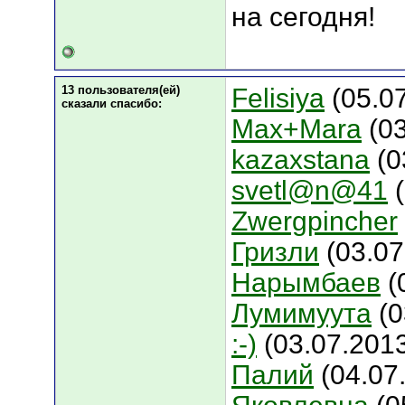
на сегодня!
13 пользователя(ей)
Felisiya
(05.0
сказали cпасибо:
Max+Mara
(03
kazaxstana
(0
svetl@n@41
(
Zwergpincher
Гризли
(03.07
Нарымбаев
(
Лумимуута
(0
:-)
(03.07.201
Палий
(04.07