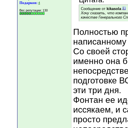
Подарков:
4
Сообщение от
kikasola
Вес репутации:
130
Хочу сказать, что компа
качестве Генерального Сп
Полностью п
написанному
Со своей сто
именно она 
непосредств
подготовке В
эти три дня.
Фонтан ее ид
иссякаем, и 
просто предл