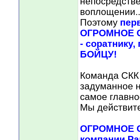
непосредстве
воплощении....
Поэтому
перв
ОГРОМНОЕ С
- соратнику,
БОЙЦУ!
Команда СКК 
задуманное 
самое главно
Мы действите
ОГРОМНОЕ 
компании Pa