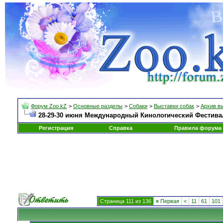
Форум Zoo.kZ
>
Основные разделы
>
Собаки
>
Выставки собак
>
Архив в
28-29-30 июня Международный Кинологический Фестиваль
Регистрация
Справка
Правила форума
Страница 111 из 136
«
Первая
<
11
61
101