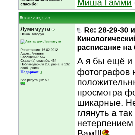
Миша Гамми
cпасибо:
03.07.2013, 15:53
Лумимуута
Re: 28-29-30
Птица- говорун
Кинологический
расписание на 
Регистрация: 16.02.2012
Адрес: Алматы
Сообщений: 567
А я бы ещё и
Сказал(а) спасибо: 434
Поблагодарили 236 раз(а) в 132
сообщениях
фотографов 
Подарков:
1
положительн
Вес репутации:
59
просмотра фо
шикарные. Не
глянуть а так
нетерпением
Вам!!!