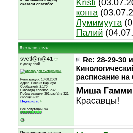
Kristi
(03.07.2
сказали cпасибо:
конга
(03.07.2
Лумимуута
(0
Палий
(04.07
03.07.2013, 15:48
svetl@n@41
Re: 28-29-30
В доску свой
Кинологический
расписание на 
Регистрация: 18.08.2009
Адрес: Россия Барнаул
Сообщений: 2,170
Миша Гамми
Сказал(а) спасибо: 232
Поблагодарили 391 раз(а) в 321
сообщениях
Красавцы!
Подарков:
4
Вес репутации:
94
Пользователь сказал