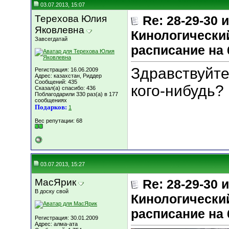
03.07.2013, 15:07
Терехова Юлия
Re: 28-29-30
Яковлевна
Кинологический
Завсегдатай
расписание на 
Здравствуйте
Регистрация: 16.06.2009
Адрес: казахстан, Риддер
Сообщений: 435
кого-нибудь?
Сказал(а) спасибо: 436
Поблагодарили 330 раз(а) в 177
сообщениях
Подарков:
1
Вес репутации:
68
03.07.2013, 15:27
МасЯрик
Re: 28-29-30
В доску свой
Кинологический
расписание на 
Регистрация: 30.01.2009
Адрес: алма-ата