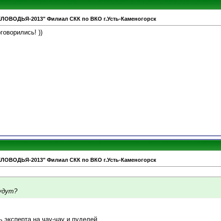
ЕЛОВОДЬЯ-2013" Филиал СКК по ВКО г.Усть-Каменогорск
говорились! ))
ЕЛОВОДЬЯ-2013" Филиал СКК по ВКО г.Усть-Каменогорск
удут?
ь эксперта на чау-чау и пуделей.