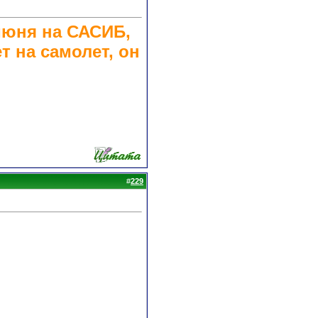
июня на САСИБ,
 на самолет, он
#
229