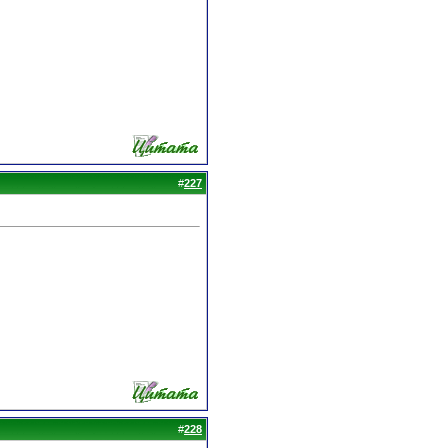
#
227
#
228