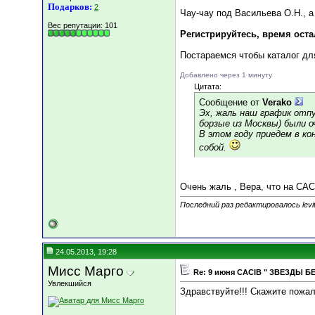
Подарков:
2
Чау-чау под Васильева О.Н., 
Вес репутации:
101
Регистрируйтесь, время оста
Постараемся чтобы каталог дл
Добавлено через 1 минуту
Цитата:
Сообщение от
Verako
Эх, жаль наш график отпу
борзые из Москвы) были о
В этом году приедем в ко
собой.
Очень жаль , Вера, что на СА
Последний раз редактировалось levit
24.05.2013, 19:28
Мисс Марго
Re: 9 июня СACIB " ЗВЕЗДЫ Б
Увлекшийся
Здравствуйте!!! Скажите пожал