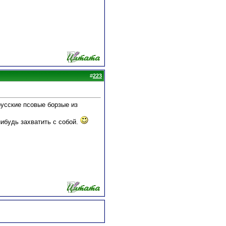
#
223
русские псовые борзые из
нибудь захватить с собой.