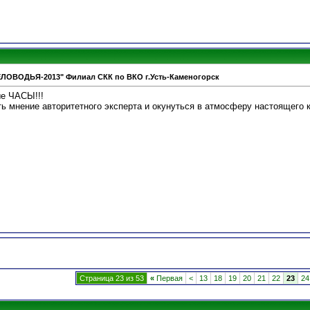
ЕЛОВОДЬЯ-2013" Филиал СКК по ВКО г.Усть-Каменогорск
ые ЧАСЫ!!!
ть мнение авторитетного эксперта и окунуться в атмосферу настоящего
Страница 23 из 53
«
Первая
<
13
18
19
20
21
22
23
24