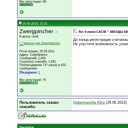
Вес репутации:
68
25.05.2013, 21:01
Zwergpincher
Re: 9 июня СACIB " ЗВЕЗДЫ Б
В доску свой
До конца регистрации считанн
Не упустите возможность узна
Регистрация: 25.09.2011
Адрес: Серебрянск
Сообщений: 1,050
Сказал(а) спасибо: 1,991
Поблагодарили 737 раз(а) в 532
сообщениях
Подарков:
1
Вес репутации:
75
Пользователь сказал
Dobermansha Юли
(28.05.2013)
cпасибо:
Закладки