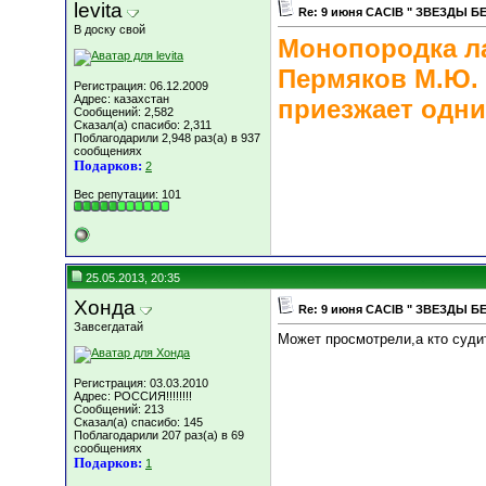
levita
Re: 9 июня СACIB " ЗВЕЗДЫ Б
В доску свой
Монопородка ла
Пермяков М.Ю. 
Регистрация: 06.12.2009
Адрес: казахстан
приезжает одни
Сообщений: 2,582
Сказал(а) спасибо: 2,311
Поблагодарили 2,948 раз(а) в 937
сообщениях
Подарков:
2
Вес репутации:
101
25.05.2013, 20:35
Хонда
Re: 9 июня СACIB " ЗВЕЗДЫ Б
Завсегдатай
Может просмотрели,а кто суди
Регистрация: 03.03.2010
Адрес: РОССИЯ!!!!!!!!
Сообщений: 213
Сказал(а) спасибо: 145
Поблагодарили 207 раз(а) в 69
сообщениях
Подарков:
1