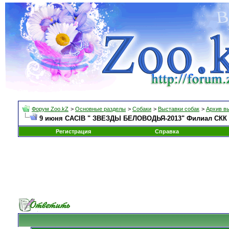
Форум Zoo.kZ
>
Основные разделы
>
Собаки
>
Выставки собак
>
Архив в
9 июня СACIB " ЗВЕЗДЫ БЕЛОВОДЬЯ-2013" Филиал СКК п
Регистрация
Справка