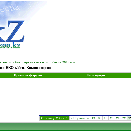
ыставок собак
>
Архив выставок собак за 2013 год
о ВКО г.Усть-Каменогорск
Правила форума
Календарь
Страница 23 из 53
«
Первая
<
13
18
19
20
21
22
2