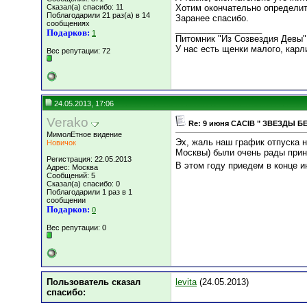
Сказал(а) спасибо: 11
Хотим окончательно определитс
Поблагодарили 21 раз(а) в 14
Заранее спасибо.
сообщениях
__________________
Подарков:
1
Питомник "Из Созвездия Девы"
У нас есть щенки малого, карл
Вес репутации:
72
24.05.2013, 17:06
Verako
Re: 9 июня СACIB " ЗВЕЗДЫ Б
МимолЕтное видение
Эх, жаль наш график отпуска н
Новичок
Москвы) были очень рады приня
Регистрация: 22.05.2013
В этом году приедем в конце и
Адрес: Москва
Сообщений: 5
Сказал(а) спасибо: 0
Поблагодарили 1 раз в 1
сообщении
Подарков:
0
Вес репутации:
0
Пользователь сказал
levita
(24.05.2013)
cпасибо: