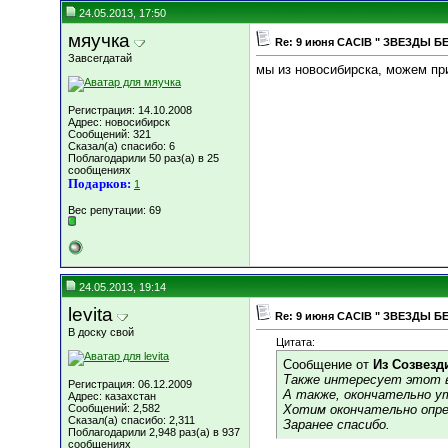
24.05.2013, 17:50
мяучка
Re: 9 июня СACIB " ЗВЕЗДЫ Б
Завсегдатай
мы из новосибирска, можем пр
Регистрация: 14.10.2008
Адрес: новосибирск
Сообщений: 321
Сказал(а) спасибо: 6
Поблагодарили 50 раз(а) в 25
сообщениях
Подарков:
1
Вес репутации:
69
24.05.2013, 19:14
levita
Re: 9 июня СACIB " ЗВЕЗДЫ Б
В доску свой
Цитата:
Сообщение от
Из Созвезд
Также интересует этот в
Регистрация: 06.12.2009
А также, окончательно ут
Адрес: казахстан
Сообщений: 2,582
Хотим окончательно опре
Сказал(а) спасибо: 2,311
Заранее спасибо.
Поблагодарили 2,948 раз(а) в 937
сообщениях