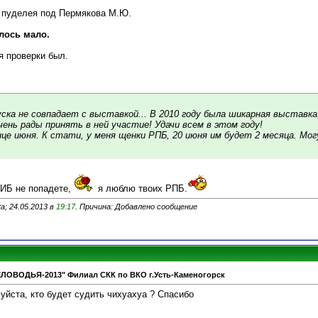
а пуделея под Пермякова М.Ю.
лось мало.
я проверки был.
ска не совпадает с выставкой... В 2010 году была шикарная выставка
чень рады принять в ней участие! Удачи всем в этом году!
нце июня. К стати, у меня щенки РПБ, 20 июня им будет 2 месяца. Мог
СИБ не попадете,
я люблю твоих РПБ.
a; 24.05.2013 в
19:17
. Причина: Добавлено сообщение
ЕЛОВОДЬЯ-2013" Филиал СКК по ВКО г.Усть-Каменогорск
уйста, кто будет судить чихуахуа ? Спасибо