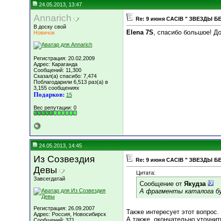
24.05.2013, 13:47
Annarich
Re: 9 июня СACIB " ЗВЕЗДЫ Б
В доску свой
Elena 7S
, спасибо большое! До
Новичок
Регистрация: 20.02.2009
Адрес: Караганда
Сообщений: 11,300
Сказал(а) спасибо: 7,474
Поблагодарили 6,513 раз(а) в
3,155 сообщениях
Подарков:
15
Вес репутации:
0
24.05.2013, 14:45
Из Созвездия
Re: 9 июня СACIB " ЗВЕЗДЫ Б
Девы
Цитата:
Завсегдатай
Сообщение от
Якудза
А фрагменты каталога б
Регистрация: 26.09.2007
Также интересует этот вопрос.
Адрес: Россия, Новосибирск
А также, окончательно уточнит
Сообщений: 371