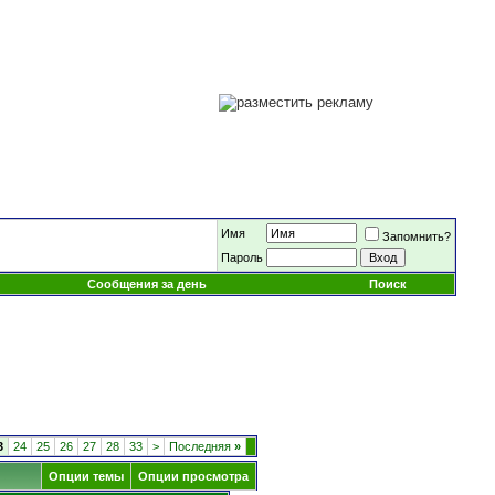
Имя
Запомнить?
Пароль
Сообщения за день
Поиск
3
24
25
26
27
28
33
>
Последняя
»
Опции темы
Опции просмотра