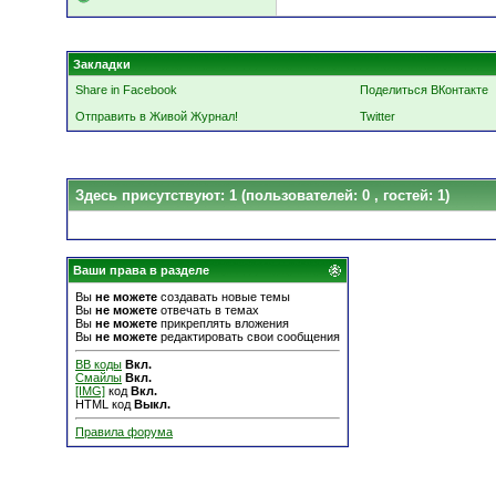
Закладки
Share in Facebook
Поделиться ВКонтакте
Отправить в Живой Журнал!
Twitter
Здесь присутствуют: 1
(пользователей: 0 , гостей: 1)
Ваши права в разделе
Вы
не можете
создавать новые темы
Вы
не можете
отвечать в темах
Вы
не можете
прикреплять вложения
Вы
не можете
редактировать свои сообщения
BB коды
Вкл.
Смайлы
Вкл.
[IMG]
код
Вкл.
HTML код
Выкл.
Правила форума