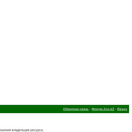
Обратная связь
-
Форум Zoo.kZ
-
Вверх
решения владельцев ресурса.