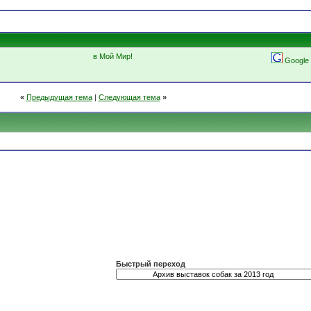
в Мой Мир!
Google
«
Предыдущая тема
|
Следующая тема
»
Быстрый переход