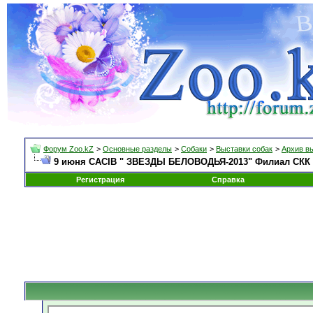
Форум Zoo.kZ
>
Основные разделы
>
Собаки
>
Выставки собак
>
Архив в
9 июня СACIB " ЗВЕЗДЫ БЕЛОВОДЬЯ-2013" Филиал СКК п
Регистрация
Справка