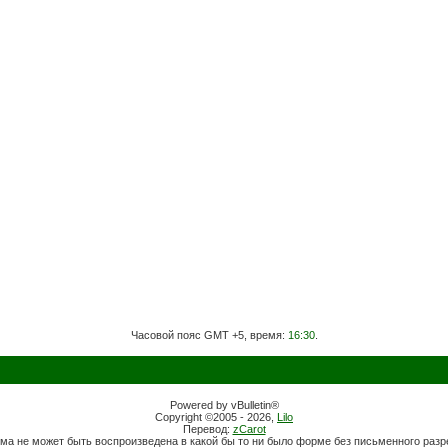
Часовой пояс GMT +5, время:
16:30
.
Powered by vBulletin®
Copyright ©2005 - 2026,
Lilo
Перевод:
zCarot
ма не может быть воспроизведена в какой бы то ни было форме без письменного раз