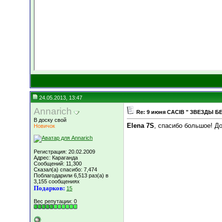
24.05.2013, 13:47
Annarich
Re: 9 июня СACIB " ЗВЕЗДЫ Б
В доску свой
Elena 7S
, спасибо большое! До
Новичок
Регистрация: 20.02.2009
Адрес: Караганда
Сообщений: 11,300
Сказал(а) спасибо: 7,474
Поблагодарили 6,513 раз(а) в
3,155 сообщениях
Подарков:
15
Вес репутации:
0