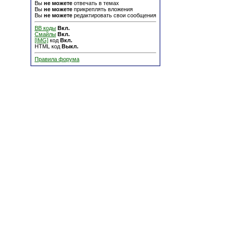
Вы
не можете
отвечать в темах
Вы
не можете
прикреплять вложения
Вы
не можете
редактировать свои сообщения
BB коды
Вкл.
Смайлы
Вкл.
[IMG]
код
Вкл.
HTML код
Выкл.
Правила форума