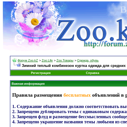
Форум Zoo.kZ
>
Zoo.Life
>
Zoo.Товары
>
Одежда, обувь
Зимний теплый комбинезон куртка одежда для средних 
Регистрация
Справка
Важная информация
Правила размещения
бесплатных
объявлений в 
1. Содержание объявления должно соответствовать выб
2. Запрещено дублировать темы с одинаковым содержа
3. Запрещен флуд и размещение бессмысленных сообще
4. Запрещено украшение названия темы любыми из сп