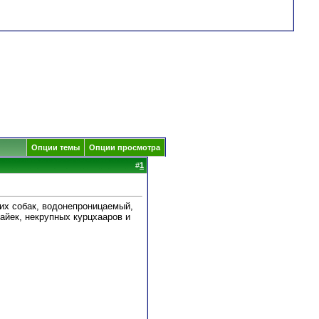
Опции темы
Опции просмотра
#
1
них собак, водонепроницаемый,
айек, некрупных курцхааров и