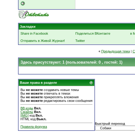
Закладки
Share in Facebook
Поделиться ВКонтакте
в 
Отправить в Живой Журнал!
Twitter
«
Предыдущая тема
|
С
Здесь присутствуют: 1
(пользователей: 0 , гостей: 1)
Ваши права в разделе
Вы
не можете
создавать новые темы
Вы
не можете
отвечать в темах
Вы
не можете
прикреплять вложения
Вы
не можете
редактировать свои сообщения
BB коды
Вкл.
Смайлы
Вкл.
[IMG]
код
Вкл.
HTML код
Выкл.
Быстрый переход
Правила форума