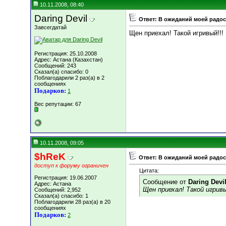
10.11.2008, 08:40
Daring Devil
Ответ: В ожиданий моей радост
Завсегдатай
Щен приехал! Такой игривый!!! Я
Регистрация: 25.10.2008
Адрес: Астана (Казахстан)
Сообщений: 243
Сказал(а) спасибо: 0
Поблагодарили 2 раз(а) в 2
сообщениях
Подарков:
1
Вес репутации:
67
10.11.2008, 09:05
$hReK
Ответ: В ожиданий моей радост
доступ к форуму ограничен
Цитата:
Регистрация: 19.06.2007
Сообщение от
Daring Devi
Адрес: Астана
Щен приехал! Такой игривы
Сообщений: 2,952
Сказал(а) спасибо: 1
Поблагодарили 28 раз(а) в 20
сообщениях
Подарков:
2