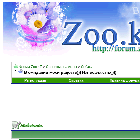
Форум Zoo.kZ
>
Основные разделы
>
Собаки
В ожиданий моей радости))) Написала стих))))
Регистрация
Справка
Правила форума