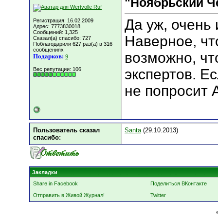
"Ноябрьский Ч
Да уж, очень
Регистрация: 16.02.2009
Адрес: 7773830018
Сообщений: 1,325
Наверное, чт
Сказал(а) спасибо: 727
Поблагодарили 627 раз(а) в 316
сообщениях
возможно, что
Подарков:
9
Вес репутации:
106
экспертов. Е
не попросит
Пользователь сказал
Santa
(29.10.2013)
cпасибо:
Закладки
Share in Facebook
Поделиться ВКонтакте
Отправить в Живой Журнал!
Twitter