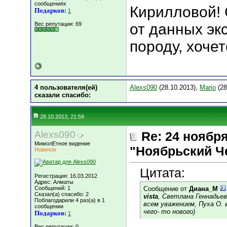
сообщениях
Кирилловой! 
Подарков:
1
Вес репутации:
69
от данных эк
породу, хочет
4 пользователя(ей)
Alexs090
(28.10.2013),
Mario
(28
сказали cпасибо:
28.10.2013, 21:59
Alexs090
Re: 24 ноябр
МимолЕтное видение
"Ноябрьский Ч
Новичок
Цитата:
Регистрация: 16.03.2012
Адрес: Алматы
Сообщений: 1
Сообщение от
Диана_М
Сказал(а) спасибо: 2
vista
, Светлана Геннадьев
Поблагодарили 4 раз(а) в 1
всем уважением, Пуха О.
сообщении
чего- то нового)
Подарков:
1
Вес репутации:
0