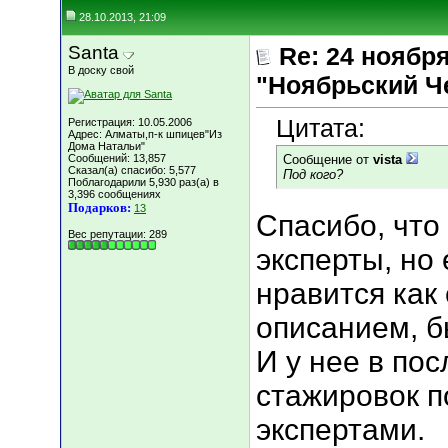
28.10.2013, 21:09
Santa
Re: 24 ноябр
В доску свой
"Ноябрьский Ч
Цитата:
Регистрация: 10.05.2006
Адрес: Алматы,п-к шпицев"Из
Дома Натальи"
Сообщений: 13,857
Сообщение от
vista
Сказал(а) спасибо: 5,577
Под кого?
Поблагодарили 5,930 раз(а) в
3,396 сообщениях
Подарков:
13
Спасибо, что
Вес репутации:
289
эксперты, но 
нравится как
описанием, б
И у нее в по
стажировок п
экспертами.