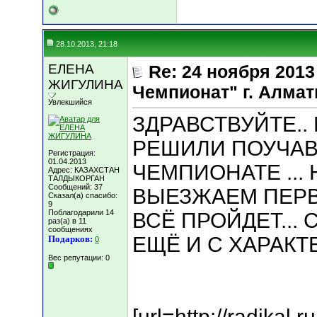
28.10.2013, 21:18
ЕЛЕНА
Re: 24 ноября 201
ЖИГУЛИНА
Чемпионат" г. Алма
Увлекшийся
ЗДРАВСТВУЙТЕ..
РЕШИЛИ ПОУЧАВ
Регистрация:
01.04.2013
ЧЕМПИОНАТЕ ...
Адрес: КАЗАХСТАН
ТАЛДЫКОРГАН
Сообщений: 37
ВЫЕЗЖАЕМ ПЕРВ
Сказал(а) спасибо:
9
Поблагодарили 14
ВСЁ ПРОЙДЕТ... 
раз(а) в 11
сообщениях
ЕЩЁ И С ХАРАКТЕ
Подарков:
0
Вес репутации:
0
[url=http://radika