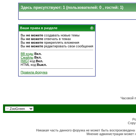
Здесь присутствуют: 1
(пользователей: 0 , гостей: 1)
Ваши права в разделе
Вы
не можете
создавать новые темы
Вы
не можете
отвечать в темах
Вы
не можете
прикреплять вложения
Вы
не можете
редактировать свои сообщения
BB коды
Вкл.
Смайлы
Вкл.
[IMG]
код
Вкл.
HTML код
Выкл.
Правила форума
Часовой 
Po
Copyr
Никакая часть данного форума не может быть воспроизведена 
Мнение администрации может н