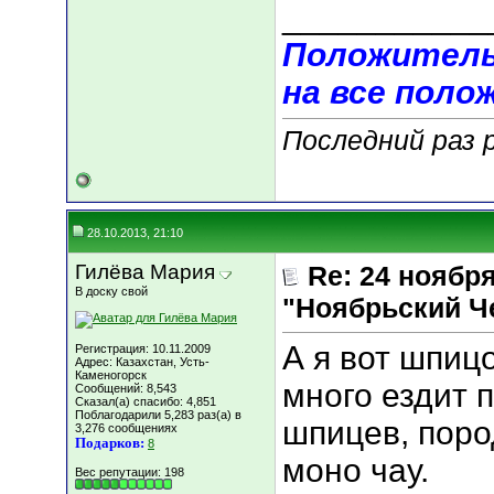
___________
Положитель
на все поло
Последний раз 
28.10.2013, 21:10
Гилёва Мария
Re: 24 ноябр
В доску свой
"Ноябрьский Ч
А я вот шпиц
Регистрация: 10.11.2009
Адрес: Казахстан, Усть-
Каменогорск
много ездит 
Сообщений: 8,543
Сказал(а) спасибо: 4,851
Поблагодарили 5,283 раз(а) в
шпицев, поро
3,276 сообщениях
Подарков:
8
моно чау.
Вес репутации:
198