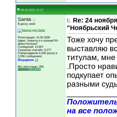
28.10.2013, 21:17
Santa
Re: 24 ноябр
В доску свой
"Ноябрьский Ч
Тоже хочу пр
Регистрация: 10.05.2006
Адрес: Алматы,п-к шпицев"Из
Дома Натальи"
выставляю вс
Сообщений: 13,857
Сказал(а) спасибо: 5,577
Поблагодарили 5,930 раз(а) в
титулам, мне 
3,396 сообщениях
Подарков:
13
.Просто нрав
Вес репутации:
289
подкупает оп
разными суд
___________
Положитель
на все поло