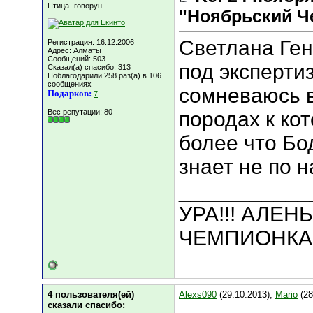
Птица- говорун
"Ноябрьский Ч
Светлана Ген
Регистрация: 16.12.2006
Адрес: Алматы
Сообщений: 503
под эксперти
Сказал(а) спасибо: 313
Поблагодарили 258 раз(а) в 106
сообщениях
сомневаюсь в
Подарков:
7
Вес репутации:
80
породах к ко
более что Бо
знает не по 
___________
УРА!!! АЛЕ
ЧЕМПИОНКА 
4 пользователя(ей)
Alexs090
(29.10.2013),
Mario
(28
сказали cпасибо: