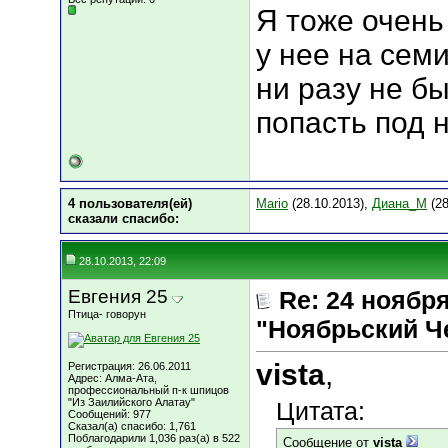
Я тоже очень
у нее на сем
ни разу не б
попасть под н
4 пользователя(ей)
Mario
(28.10.2013),
Диана_М
(28
сказали cпасибо:
28.10.2013, 22:09
Евгения 25
Re: 24 ноябр
Птица- говорун
"Ноябрьский Ч
vista
,
Регистрация: 26.06.2011
Адрес: Алма-Ата,
профессиональный п-к шпицов
"Из Заилийского Алатау"
Цитата:
Сообщений: 977
Сказал(а) спасибо: 1,761
Поблагодарили 1,036 раз(а) в 522
Сообщение от
vista