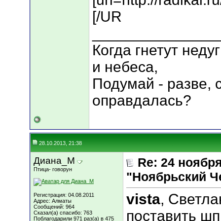
[/UR
_______________
Когда гнетут неду
и небеса,
Подумай - разве, 
оправдалась?
28.10.2013, 21:38
Диана_М
Re: 24 ноябр
Птица- говорун
"Ноябрьский Ч
vista
, Светла
Регистрация: 04.08.2011
Адрес: Алматы
Сообщений: 964
поставить шп
Сказал(а) спасибо: 763
Поблагодарили 971 раз(а) в 475