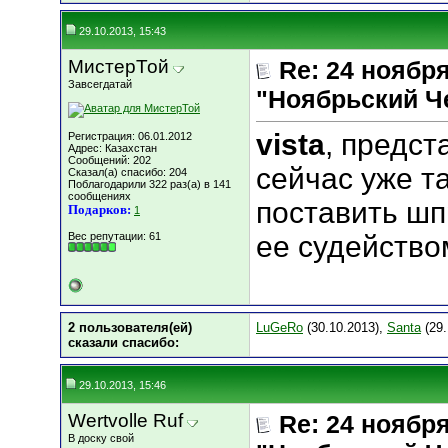
29.10.2013, 15:43
МистерТой
Re: 24 ноябр
Завсегдатай
"Ноябрьский Ч
vista
, предст
Регистрация: 06.01.2012
Адрес: Казахстан
Сообщений: 202
сейчас уже т
Сказал(а) спасибо: 204
Поблагодарили 322 раз(а) в 141
сообщениях
поставить шп
Подарков:
1
Вес репутации:
61
ее судейство
2 пользователя(ей)
LuGeRo
(30.10.2013),
Santa
(29.
сказали cпасибо:
29.10.2013, 15:46
Wertvolle Ruf
Re: 24 ноябр
В доску свой