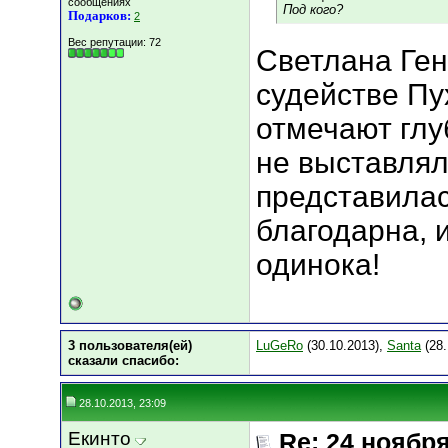
сообщениях
Под кого?
Подарков:
2
Вес репутации:
72
Светлана Ген
судействе Пух
отмечают глу
не выставлял
представилас
благодарна, 
одинока!
3 пользователя(ей)
LuGeRo
(30.10.2013),
Santa
(28.
сказали cпасибо:
28.10.2013, 23:09
Екинто
Re: 24 ноябр