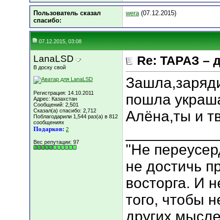
Пользователь сказал
wera
(07.12.2015)
cпасибо:
07.12.2015, 03:08
LanaLSD
Re: ТАРАЗ – 
В доску свой
Зашла,заряд
Регистрация: 14.10.2011
пошла украша
Адрес: Казахстан
Сообщений: 2,501
Сказал(а) спасибо: 2,712
Алёна,ты и т
Поблагодарили 1,544 раз(а) в 812
сообщениях
___________
Подарков:
2
Вес репутации:
97
"Не переусер
не достичь п
восторга. И 
того, чтобы н
других мысле