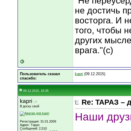
"Не переусер
не достичь п
восторга. И 
того, чтобы н
других мысле
врага."(с)
Пользователь сказал
kapri
(09.12.2015)
cпасибо:
09.12.2015, 16:35
kapri
Re: ТАРАЗ – 
В доску свой
Наши друз
Регистрация: 31.01.2009
Адрес: Тараз
Сообщений: 2,510