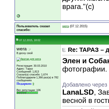
врага."(с)
Пользователь сказал
wera
(07.12.2015)
cпасибо:
07.12.2015, 18:02
wera
Re: ТАРАЗ – 
В доску свой
Элен и Соба
Регистрация: 30.03.2010
фотографии.
Адрес: Тараз
Сообщений: 1,813
Сказал(а) спасибо: 1,674
Поблагодарили 1,366 раз(а) в 782
сообщениях
Добавлено через 
Подарков:
9
LanaLSD
, За
Вес репутации:
106
весной в гост