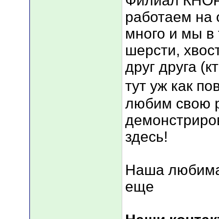
Филиал КНОР
работаем на 
много и мы в
шерсти, хвос
друг друга (к
тут уж как по
любим свою р
демонстриров
здесь!
Наша любима
еще