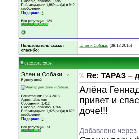
Сказал(а) спасибо: 2,595
Поблагодарили 1,989 раз(а) в 949
сообщениях
Подарков:
6
Вес репутации:
124
Пользователь сказал
Элен и Собаки.
(09.12.2015)
cпасибо:
09.12.2015, 20:39
Элен и Собаки.
Re: ТАРАЗ – 
В доску свой
Алёна Геннад
Регистрация: 15.04.2013
привет и спа
Адрес: Шымкент
Сообщений: 1,412
Сказал(а) спасибо: 1,266
доче!!!
Поблагодарили 1,425 раз(а) в 629
сообщениях
Подарков:
0
Вес репутации:
73
Добавлено через 