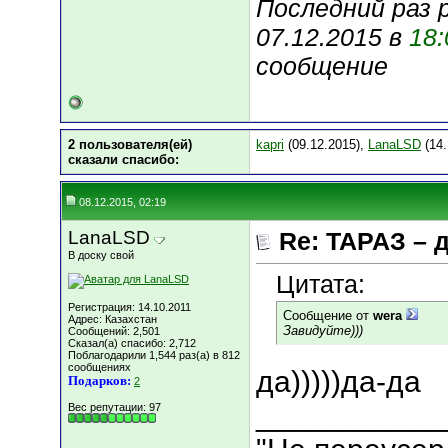
Последний раз 
07.12.2015 в
18:
сообщение
2 пользователя(ей)
kapri
(09.12.2015),
LanaLSD
(14.
сказали cпасибо:
08.12.2015, 02:19
LanaLSD
Re: ТАРАЗ – 
В доску свой
Цитата:
Регистрация: 14.10.2011
Сообщение от
wera
Адрес: Казахстан
Завидуйте)))
Сообщений: 2,501
Сказал(а) спасибо: 2,712
Поблагодарили 1,544 раз(а) в 812
сообщениях
да)))))да-да
Подарков:
2
___________
Вес репутации:
97