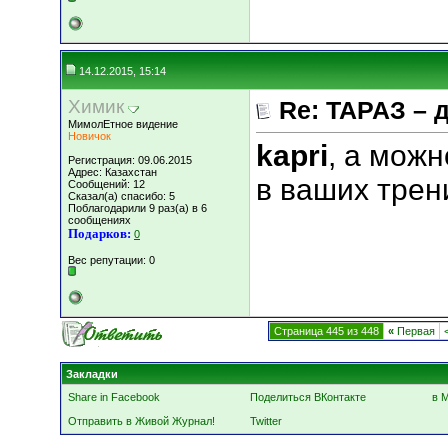
14.12.2015, 15:14
Химик
Re: ТАРАЗ – 
МимолЕтное видение
Новичок
kapri
, а можн
Регистрация: 09.06.2015
Адрес: Казахстан
в ваших трен
Сообщений: 12
Сказал(а) спасибо: 5
Поблагодарили 9 раз(а) в 6
сообщениях
Подарков:
0
Вес репутации:
0
Страница 445 из 448
«
Первая
Закладки
Share in Facebook
Поделиться ВКонтакте
в 
Отправить в Живой Журнал!
Twitter