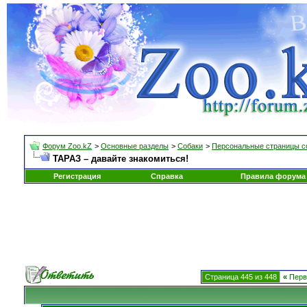
Форум Zoo.kZ
>
Основные разделы
>
Собаки
>
Персональные страницы с
ТАРАЗ – давайте знакомиться!
Регистрация
Справка
Правила форума
Страница 445 из 448
«
Перв