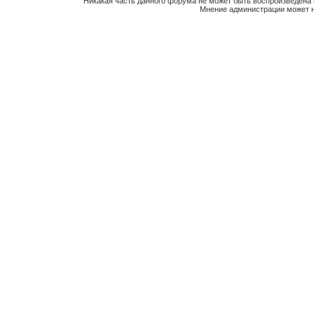
Никакая часть данного форума не может быть воспроизведена 
Мнение администрации может н