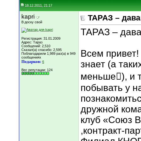
18.12.2011, 21:17
kapri
ТАРАЗ – дава
В доску свой
ТАРАЗ – дава
Регистрация: 31.01.2009
Адрес: Тараз
Сообщений: 2,510
Сказал(а) спасибо: 2,595
Всем привет! 
Поблагодарили 1,989 раз(а) в 949
сообщениях
знает (а таки
Подарков:
6
Вес репутации:
124
меньше), и т
побывать у на
познакомитьс
дружной кома
клуб «Союз 
,контракт-па