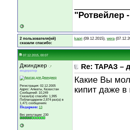
___________
"Ротвейлер -
2 пользователя(ей)
kapri
(09.12.2015),
wera
(07.12.2
сказали cпасибо:
07.12.2015, 00:07
Джинджер
Re: ТАРАЗ – 
модератор
Какие Вы мол
Регистрация: 02.12.2005
кипит даже в
Адрес: Алматы, Казахстан
Сообщений: 10,249
Сказал(а) спасибо: 1,995
Поблагодарили 2,874 раз(а) в
1,471 сообщениях
Подарков:
13
Вес репутации:
230