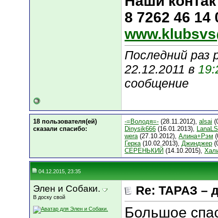
Наши контак
8 7262 46 14
www.klubsvs
Последний раз 
22.12.2011 в
19:
сообщение
18 пользователя(ей)
-=Володя=-
(28.11.2012),
alsai
(
сказали cпасибо:
Dinysik666
(16.01.2013),
LanaL
wera
(27.10.2012),
Алина+Рэм
(
Герка
(10.02.2013),
Джинджер
(
СЕРЕНЬКИЙ
(14.10.2015),
Хал
04.12.2015, 23:35
Элен и Собаки.
Re: ТАРАЗ – 
В доску свой
Большое спа