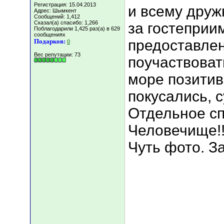
Регистрация: 15.04.2013
и всему друж
Адрес: Шымкент
Сообщений: 1,412
Сказал(а) спасибо: 1,266
за гостеприим
Поблагодарили 1,425 раз(а) в 629
сообщениях
предоставле
Подарков:
0
Вес репутации:
73
поучаствоват
море позитив
покусались, с
Отдельное сп
Человечище!!
Чуть фото. З