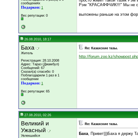
просто живет такой Тазик Рэм 
сообщениях
Рэм "КРАСАФФЧИК!!!" Мы не спо
Подарков:
1
выложены раньше на этом фор
Вес репутации:
0
26.08.2010, 18:17
Баха
Re: Казахские тазы.
Житель
http://forum.zoo.kz/showpost.p
Регистрация: 28.10.2008
Адрес: Тараз (Джамбул)
Сообщений: 67
Сказал(а) спасибо: 0
Поблагодарили 1 раз в 1
сообщении
Подарков:
1
Вес репутации:
65
27.08.2010, 02:26
Великий и
Re: Казахские тазы.
Ужасный
Баха
, Привет)))Баха я держу Т
Увлекшийся