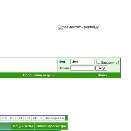
Имя
Запомнить?
Пароль
Сообщения за день
Поиск
115
116
121
161
211
>
Последняя
»
Опции темы
Опции просмотра