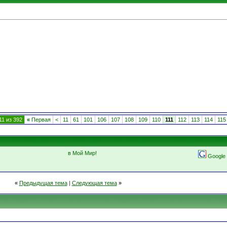
11 из 392
«
Первая
<
11
61
101
106
107
108
109
110
111
112
113
114
115
в Мой Мир!
Google
«
Предыдущая тема
|
Следующая тема
»