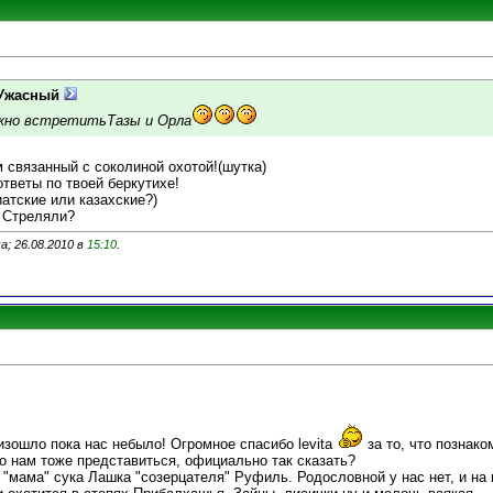
 Ужасный
жно встретитьТазы и Орла
 связанный с соколиной охотой!(шутка)
ответы по твоей беркутихе!
атские или казахские?)
? Стреляли?
; 26.08.2010 в
15:10
.
зошло пока нас небыло! Огромное спасибо levita
за то, что познако
о нам тоже представиться, официально так сказать?
 "мама" сука Лашка "созерцателя" Руфиль. Родословной у нас нет, и на