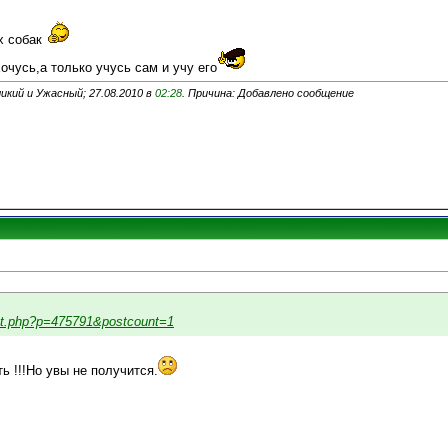
х собак
очусь,а только учусь сам и учу его
икий и Ужасный; 27.08.2010 в
02:28
. Причина: Добавлено сообщение
ost.php?p=475791&postcount=1
ь !!!Но увы не получится.