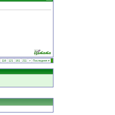
116
121
161
211
>
Последняя
»