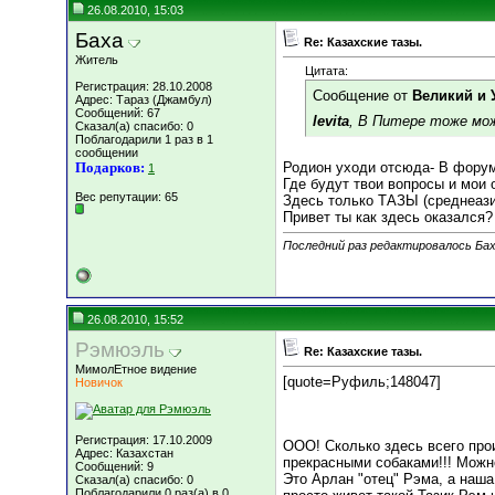
26.08.2010, 15:03
Баха
Re: Казахские тазы.
Житель
Цитата:
Регистрация: 28.10.2008
Сообщение от
Великий и
Адрес: Тараз (Джамбул)
Сообщений: 67
levita
, В Питере тоже мо
Сказал(а) спасибо: 0
Поблагодарили 1 раз в 1
сообщении
Подарков:
Родион уходи отсюда- В форум
1
Где будут твои вопросы и мои 
Вес репутации:
65
Здесь только ТАЗЫ (среднеази
Привет ты как здесь оказался
Последний раз редактировалось Баха
26.08.2010, 15:52
Рэмюэль
Re: Казахские тазы.
МимолЕтное видение
[quote=Руфиль;148047]
Новичок
Регистрация: 17.10.2009
ООО! Сколько здесь всего прои
Адрес: Казахстан
прекрасными собаками!!! Можн
Сообщений: 9
Это Арлан "отец" Рэма, а наша
Сказал(а) спасибо: 0
Поблагодарили 0 раз(а) в 0