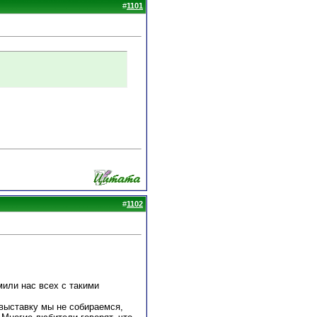
#
1101
#
1102
мили нас всех с такими
 выставку мы не собираемся,