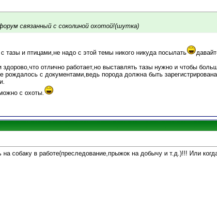
форум связанный с соколиной охотой!(шутка)
 с тазы и птицами,не надо с этой темы никого никуда посылать
давайт
и здорово,что отлично работает,но выставлять тазы нужно и чтобы больш
 рождалось с документами,ведь порода должна быть зарегистрирова
и.
можно с охоты.
 на собаку в работе(преследование,прыжок на добычу и т.д.)!!! Или когд