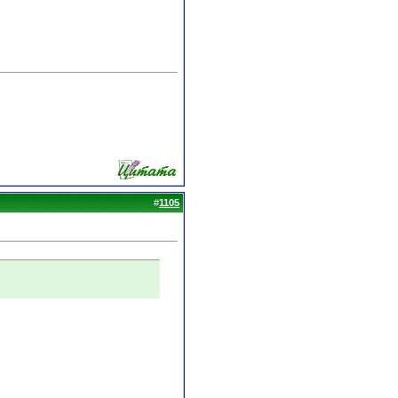
#
1105