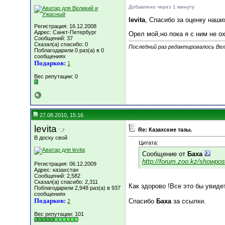
Добавлено через 1 минуту
levita
, Спасибо за оценку наши
Регистрация: 16.12.2008
Адрес: Санкт-Петербург
Орел мой,но пока я с ним не ох
Сообщений: 37
Сказал(а) спасибо: 0
Последний раз редактировалось Вел
Поблагодарили 0 раз(а) в 0
сообщениях
Подарков:
1
Вес репутации:
0
27.08.2010, 15:16
levita
Re: Казахские тазы.
В доску свой
Цитата:
Сообщение от
Баха
http://forum.zoo.kz/showp
Регистрация: 06.12.2009
Адрес: казахстан
Сообщений: 2,582
Сказал(а) спасибо: 2,311
Как здорово !Все это бы увидет
Поблагодарили 2,948 раз(а) в 937
сообщениях
Подарков:
Спасибо
Баха
за ссылки.
2
Вес репутации:
101