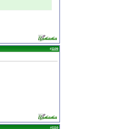
#
1109
#
1110