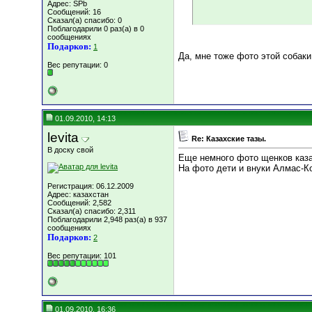
Адрес: SPb
Сообщений: 16
Сказал(а) спасибо: 0
Поблагодарили 0 раз(а) в 0
сообщениях
Подарков:
1
Да, мне тоже фото этой собак
Вес репутации:
0
01.09.2010, 14:13
levita
Re: Казахские тазы.
В доску свой
Еще немного фото щенков казах
На фото дети и внуки Алмас-К
Регистрация: 06.12.2009
Адрес: казахстан
Сообщений: 2,582
Сказал(а) спасибо: 2,311
Поблагодарили 2,948 раз(а) в 937
сообщениях
Подарков:
2
Вес репутации:
101
01.09.2010, 16:36