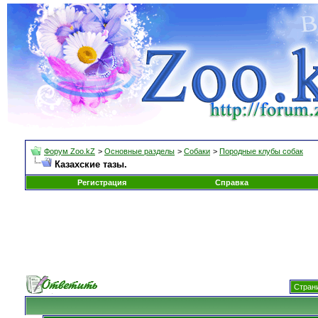
Форум Zoo.kZ
>
Основные разделы
>
Собаки
>
Породные клубы собак
Казахские тазы.
Регистрация
Справка
Страни