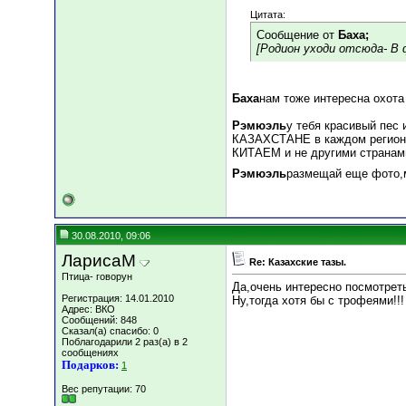
Цитата:
Сообщение от
Баха;
[Родион уходи отсюда- В 
Баха
нам тоже интересна охота
Рэмюэль
у тебя красивый пес 
КАЗАХСТАНЕ в каждом регионе
КИТАЕМ и не другими странам
Рэмюэль
размещай еще фото,
30.08.2010, 09:06
ЛарисаМ
Re: Казахские тазы.
Птица- говорун
Да,очень интересно посмотреть
Регистрация: 14.01.2010
Ну,тогда хотя бы с трофеями!!!
Адрес: ВКО
Сообщений: 848
Сказал(а) спасибо: 0
Поблагодарили 2 раз(а) в 2
сообщениях
Подарков:
1
Вес репутации:
70