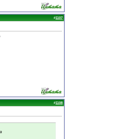
#
1107
а
#
1108
а