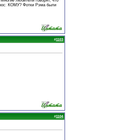
 Многие любители говорят, что
опрос: КОМУ? Фотки Рэма были
#
1103
#
1104