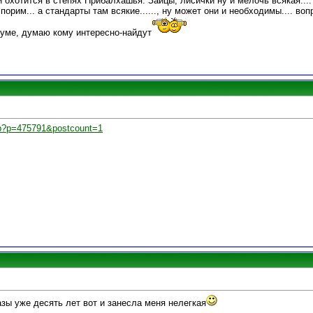
и охотится в степях Прибалхашья. Зайцы, лисички ну и мелочь всякая....
рим... а стандарты там всякие......, ну может они и необходимы.... в
уме, думаю кому интересно-найдут
hp?p=475791&postcount=1
азы уже десять лет вот и занесла меня нелегкая