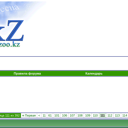
Правила форума
Календарь
ца 111 из 392
«
Первая
<
11
61
101
106
107
108
109
110
111
112
113
114