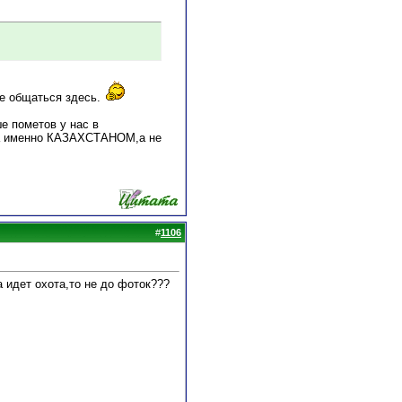
е общаться здесь.
е пометов у нас в
на именно КАЗАХСТАНОМ,а не
#
1106
а идет охота,то не до фоток???